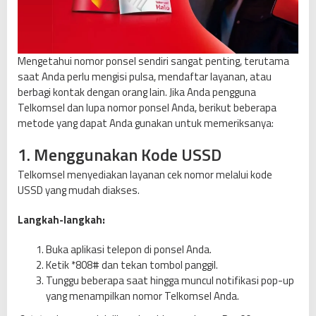
n
d
o
s
Mengetahui nomor ponsel sendiri sangat penting, terutama
a
saat Anda perlu mengisi pulsa, mendaftar layanan, atau
t
berbagi kontak dengan orang lain. Jika Anda pengguna
,
Telkomsel dan lupa nomor ponsel Anda, berikut beberapa
X
metode yang dapat Anda gunakan untuk memeriksanya:
L
,
1. Menggunakan Kode USSD
S
Telkomsel menyediakan layanan cek nomor melalui kode
m
USSD yang mudah diakses.
a
r
Langkah-langkah:
t
f
Buka aplikasi telepon di ponsel Anda.
r
Ketik *808# dan tekan tombol panggil.
e
Tunggu beberapa saat hingga muncul notifikasi pop-up
n
yang menampilkan nomor Telkomsel Anda.
,
T