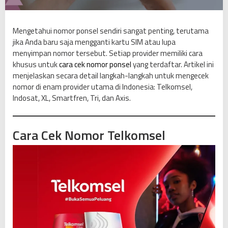
a
C
e
Mengetahui nomor ponsel sendiri sangat penting, terutama
k
jika Anda baru saja mengganti kartu SIM atau lupa
N
menyimpan nomor tersebut. Setiap provider memiliki cara
o
khusus untuk
cara cek nomor ponsel
yang terdaftar. Artikel ini
m
menjelaskan secara detail langkah-langkah untuk mengecek
o
nomor di enam provider utama di Indonesia: Telkomsel,
r
Indosat, XL, Smartfren, Tri, dan Axis.
T
e
l
Cara Cek Nomor Telkomsel
k
o
m
s
e
l
,
I