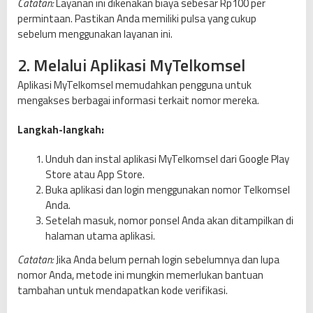
Catatan:
Layanan ini dikenakan biaya sebesar Rp100 per
r
permintaan. Pastikan Anda memiliki pulsa yang cukup
i
sebelum menggunakan layanan ini.
,
d
2. Melalui Aplikasi MyTelkomsel
a
Aplikasi MyTelkomsel memudahkan pengguna untuk
n
mengakses berbagai informasi terkait nomor mereka.
A
x
Langkah-langkah:
i
s
Unduh dan instal aplikasi MyTelkomsel dari Google Play
Store atau App Store.
Buka aplikasi dan login menggunakan nomor Telkomsel
Anda.
Setelah masuk, nomor ponsel Anda akan ditampilkan di
halaman utama aplikasi.
Catatan:
Jika Anda belum pernah login sebelumnya dan lupa
nomor Anda, metode ini mungkin memerlukan bantuan
tambahan untuk mendapatkan kode verifikasi.