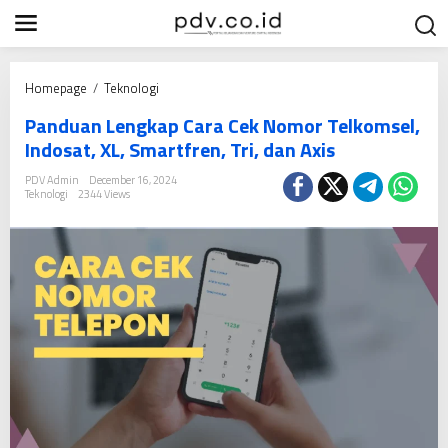
S
k
i
p
P
Homepage
/
Teknologi
t
a
o
Panduan Lengkap Cara Cek Nomor Telkomsel,
n
c
Indosat, XL, Smartfren, Tri, dan Axis
d
o
u
PDV Admin
December 16, 2024
n
Teknologi
2344 Views
a
t
n
e
L
n
e
t
n
g
k
a
p
C
a
r