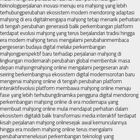
teknologi
perjalanan inovasi menuju era mahjong yang lebih
terhubung
perubahan ekosistem modern mendorong adaptasi
mahjong di era digital
mengapa mahjong tetap menarik perhatian
di tengah perubahan generasi
di balik perkembangan platform
terdapat evolusi mahjong yang terus berjalan
dari tradisi hingga
era modern mahjong terus mengalami perubahan
membaca
pergeseran budaya digital melalui perkembangan
mahjong
perspektif baru terhadap perjalanan mahjong di
lingkungan modern
arah perubahan global membentuk masa
depan mahjong
mahjong online mengalami pergeseran arah
seiring berkembangnya ekosistem digital modern
sorotan baru
mengenai mahjong online di tengah perubahan platform
interaktif
evolusi platform membawa mahjong online menuju
fase yang lebih terhubung
dinamika pengguna digital mendorong
perkembangan mahjong online di era modern
apa yang
membuat mahjong online mulai mendapat perhatian dalam
ekosistem digital
di balik transformasi media interaktif terdapat
kisah perjalanan mahjong online
sejak awal kemunculannya
hingga era modern mahjong online terus mengalami
perubahan
menelusuri perkembangan teknologi yang