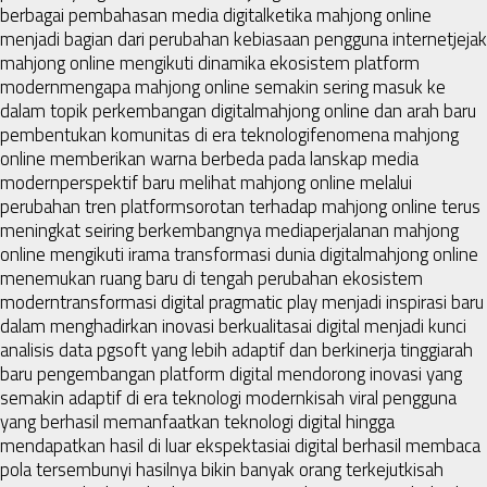
berbagai pembahasan media digital
ketika mahjong online
menjadi bagian dari perubahan kebiasaan pengguna internet
jejak
mahjong online mengikuti dinamika ekosistem platform
modern
mengapa mahjong online semakin sering masuk ke
dalam topik perkembangan digital
mahjong online dan arah baru
pembentukan komunitas di era teknologi
fenomena mahjong
online memberikan warna berbeda pada lanskap media
modern
perspektif baru melihat mahjong online melalui
perubahan tren platform
sorotan terhadap mahjong online terus
meningkat seiring berkembangnya media
perjalanan mahjong
online mengikuti irama transformasi dunia digital
mahjong online
menemukan ruang baru di tengah perubahan ekosistem
modern
transformasi digital pragmatic play menjadi inspirasi baru
dalam menghadirkan inovasi berkualitas
ai digital menjadi kunci
analisis data pgsoft yang lebih adaptif dan berkinerja tinggi
arah
baru pengembangan platform digital mendorong inovasi yang
semakin adaptif di era teknologi modern
kisah viral pengguna
yang berhasil memanfaatkan teknologi digital hingga
mendapatkan hasil di luar ekspektasi
ai digital berhasil membaca
pola tersembunyi hasilnya bikin banyak orang terkejut
kisah