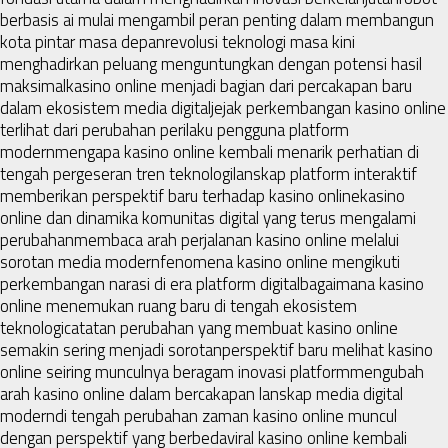
berbasis ai mulai mengambil peran penting dalam membangun
kota pintar masa depan
revolusi teknologi masa kini
menghadirkan peluang menguntungkan dengan potensi hasil
maksimal
kasino online menjadi bagian dari percakapan baru
dalam ekosistem media digital
jejak perkembangan kasino online
terlihat dari perubahan perilaku pengguna platform
modern
mengapa kasino online kembali menarik perhatian di
tengah pergeseran tren teknologi
lanskap platform interaktif
memberikan perspektif baru terhadap kasino online
kasino
online dan dinamika komunitas digital yang terus mengalami
perubahan
membaca arah perjalanan kasino online melalui
sorotan media modern
fenomena kasino online mengikuti
perkembangan narasi di era platform digital
bagaimana kasino
online menemukan ruang baru di tengah ekosistem
teknologi
catatan perubahan yang membuat kasino online
semakin sering menjadi sorotan
perspektif baru melihat kasino
online seiring munculnya beragam inovasi platform
mengubah
arah kasino online dalam bercakapan lanskap media digital
modern
di tengah perubahan zaman kasino online muncul
dengan perspektif yang berbeda
viral kasino online kembali