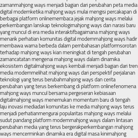
zaman
mahjong ways menjadi bagian dari perubahan peta media
digital modern
ketika mahjong ways mulai mengisi percakapan di
berbagai platform online
membaca jejak mahjong ways melalui
perkembangan lanskap teknologi
mahjong ways dan narasi baru
yang muncul di era media interaktif
bagaimana mahjong ways
menarik perhatian komunitas digital modern
mahjong ways hadir
membawa warna berbeda dalam pembahasan platform
sorotan
terhadap mahjong ways kian meningkat di tengah perubahan
zaman
catatan mengenai mahjong ways dalam dinamika
ekosistem digital
mahjong ways kembali menjadi bagian dari tren
media modern
melihat mahjong ways dari perspektif perjalanan
teknologi yang terus berubah
mahjong ways dan cerita
perubahan yang terus berkembang di platform online
fenomena
mahjong ways muncul bersama pergeseran kebiasaan
digital
mahjong ways menemukan momentum baru di tengah
laju inovasi media
dari komunitas ke media mahjong ways terus
menjadi perhatian
mengurai popularitas mahjong ways melalui
sudut pandang platform modern
mahjong ways dalam lintasan
perubahan media yang terus bergerak
perkembangan mahjong
ways mencerminkan dinamika era digital masa kini
mahjong