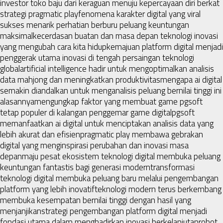
investor toko baju dari keraguan menuju kepercayaan diri berkat
strategi pragmatic play
fenomena karakter digital yang viral
sukses menarik perhatian berburu peluang keuntungan
maksimal
kecerdasan buatan dan masa depan teknologi inovasi
yang mengubah cara kita hidup
kemajuan platform digital menjadi
penggerak utama inovasi di tengah persaingan teknologi
global
artificial intelligence hadir untuk mengoptimalkan analisis
data mahjong dan meningkatkan produktivitas
mengapa ai digital
semakin diandalkan untuk menganalisis peluang bernilai tinggi ini
alasannya
mengungkap faktor yang membuat game pgsoft
tetap populer di kalangan penggemar game digital
pgsoft
memanfaatkan ai digital untuk menciptakan analisis data yang
lebih akurat dan efisien
pragmatic play membawa gebrakan
digital yang menginspirasi perubahan dan inovasi masa
depan
maju pesat ekosistem teknologi digital membuka peluang
keuntungan fantastis bagi generasi modern
transformasi
teknologi digital membuka peluang baru melalui pengembangan
platform yang lebih inovatif
teknologi modern terus berkembang
membuka kesempatan bernilai tinggi dengan hasil yang
menjanjikan
strategi pengembangan platform digital menjadi
fondasi utama dalam menghadirkan inovasi berkelanjutan
robot