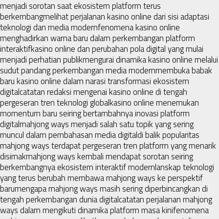
menjadi sorotan saat ekosistem platform terus
berkembang
melihat perjalanan kasino online dari sisi adaptasi
teknologi dan media modern
fenomena kasino online
menghadirkan warna baru dalam perkembangan platform
interaktif
kasino online dan perubahan pola digital yang mulai
menjadi perhatian publik
mengurai dinamika kasino online melalui
sudut pandang perkembangan media modern
membuka babak
baru kasino online dalam narasi transformasi ekosistem
digital
catatan redaksi mengenai kasino online di tengah
pergeseran tren teknologi global
kasino online menemukan
momentum baru seiring bertambahnya inovasi platform
digital
mahjong ways menjadi salah satu topik yang sering
muncul dalam pembahasan media digital
di balik popularitas
mahjong ways terdapat pergeseran tren platform yang menarik
disimak
mahjong ways kembali mendapat sorotan seiring
berkembangnya ekosistem interaktif modern
lanskap teknologi
yang terus berubah membawa mahjong ways ke perspektif
baru
mengapa mahjong ways masih sering diperbincangkan di
tengah perkembangan dunia digital
catatan perjalanan mahjong
ways dalam mengikuti dinamika platform masa kini
fenomena