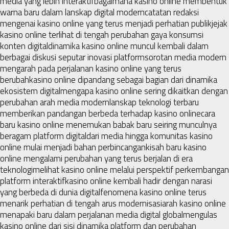
media yang lebih interaktif
bagaimana kasino online membentuk
warna baru dalam lanskap digital modern
catatan redaksi
mengenai kasino online yang terus menjadi perhatian publik
jejak
kasino online terlihat di tengah perubahan gaya konsumsi
konten digital
dinamika kasino online muncul kembali dalam
berbagai diskusi seputar inovasi platform
sorotan media modern
mengarah pada perjalanan kasino online yang terus
berubah
kasino online dipandang sebagai bagian dari dinamika
ekosistem digital
mengapa kasino online sering dikaitkan dengan
perubahan arah media modern
lanskap teknologi terbaru
memberikan pandangan berbeda terhadap kasino online
cara
baru kasino online menemukan babak baru seiring munculnya
beragam platform digital
dari media hingga komunitas kasino
online mulai menjadi bahan perbincangan
kisah baru kasino
online mengalami perubahan yang terus berjalan di era
teknologi
melihat kasino online melalui perspektif perkembangan
platform interaktif
kasino online kembali hadir dengan narasi
yang berbeda di dunia digital
fenomena kasino online terus
menarik perhatian di tengah arus modernisasi
arah kasino online
menapaki baru dalam perjalanan media digital global
mengulas
kasino online dari sisi dinamika platform dan perubahan