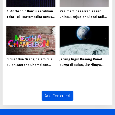
AI Anthropic Bantu Pecahkan
Realme Tinggalkan Pasar
Teka Teki Matematika Berusia
China, Penjualan Global Jadi
87 Tahun
Prioritas Utama
Dibuat Dua Orang dalam Dua
Jepang Ingin Pasang Panel
Bulan, Meccha Chameleon
Surya di Bulan, Listriknya
Raup Pendapatan Fantastis
Dikirim ke Bumi
Add Comment