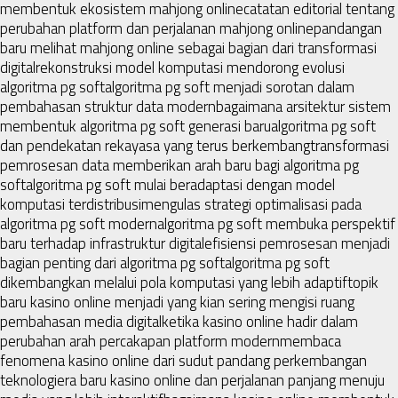
membentuk ekosistem mahjong online
catatan editorial tentang
perubahan platform dan perjalanan mahjong online
pandangan
baru melihat mahjong online sebagai bagian dari transformasi
digital
rekonstruksi model komputasi mendorong evolusi
algoritma pg soft
algoritma pg soft menjadi sorotan dalam
pembahasan struktur data modern
bagaimana arsitektur sistem
membentuk algoritma pg soft generasi baru
algoritma pg soft
dan pendekatan rekayasa yang terus berkembang
transformasi
pemrosesan data memberikan arah baru bagi algoritma pg
soft
algoritma pg soft mulai beradaptasi dengan model
komputasi terdistribusi
mengulas strategi optimalisasi pada
algoritma pg soft modern
algoritma pg soft membuka perspektif
baru terhadap infrastruktur digital
efisiensi pemrosesan menjadi
bagian penting dari algoritma pg soft
algoritma pg soft
dikembangkan melalui pola komputasi yang lebih adaptif
topik
baru kasino online menjadi yang kian sering mengisi ruang
pembahasan media digital
ketika kasino online hadir dalam
perubahan arah percakapan platform modern
membaca
fenomena kasino online dari sudut pandang perkembangan
teknologi
era baru kasino online dan perjalanan panjang menuju