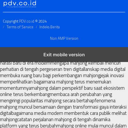
Copyright
PDV.co.id
© 2024
Terms of Service
Indeks Berita
Non AMP Version
mahjong menjadi sorotan dalam perubahan pola interaksi digital
Exit mobile version
masa kini
dari komunitas hingga platform mahjong membangun
narasi baru di era modern
mengapa mahjong kembali mencuri
perhatian di tengah pergeseran tren digital
lanskap media digital
membuka ruang baru bagi perkembangan mahjong
jejak inovasi
memperlihatkan bagaimana mahjong terus menemukan
momentumnya
mahjong dalam perspektif baru saat ekosistem
online terus berkembang
membaca arah perubahan yang
mengiringi popularitas mahjong secara bertahap
fenomena
mahjong muncul bersamaan dengan transformasi gaya interaksi
digital
bagaimana media modern membentuk cara publik melihat
mahjong
catatan perjalanan mahjong di tengah dinamika
platform yang terus berubah
mahjong online mulai muncul dalam