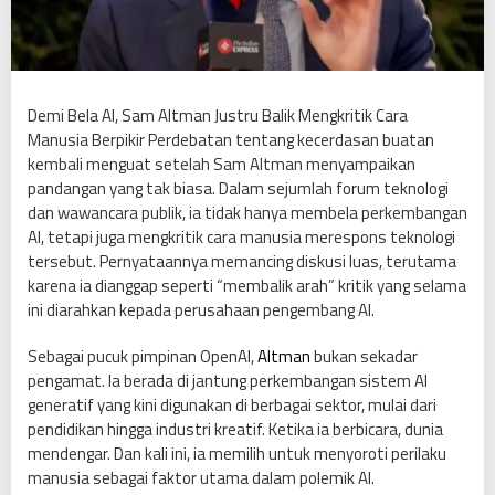
m
a
n
J
u
Demi Bela AI, Sam Altman Justru Balik Mengkritik Cara
s
Manusia Berpikir Perdebatan tentang kecerdasan buatan
t
kembali menguat setelah Sam Altman menyampaikan
r
pandangan yang tak biasa. Dalam sejumlah forum teknologi
u
dan wawancara publik, ia tidak hanya membela perkembangan
B
AI, tetapi juga mengkritik cara manusia merespons teknologi
a
tersebut. Pernyataannya memancing diskusi luas, terutama
l
karena ia dianggap seperti “membalik arah” kritik yang selama
i
ini diarahkan kepada perusahaan pengembang AI.
k
M
Sebagai pucuk pimpinan OpenAI,
Altman
bukan sekadar
e
pengamat. Ia berada di jantung perkembangan sistem AI
n
generatif yang kini digunakan di berbagai sektor, mulai dari
g
pendidikan hingga industri kreatif. Ketika ia berbicara, dunia
k
mendengar. Dan kali ini, ia memilih untuk menyoroti perilaku
r
manusia sebagai faktor utama dalam polemik AI.