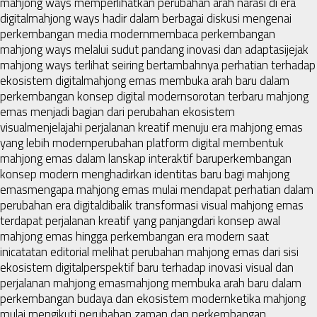
mahjong ways memperlihatkan perubahan arah narasi di era
digital
mahjong ways hadir dalam berbagai diskusi mengenai
perkembangan media modern
membaca perkembangan
mahjong ways melalui sudut pandang inovasi dan adaptasi
jejak
mahjong ways terlihat seiring bertambahnya perhatian terhadap
ekosistem digital
mahjong emas membuka arah baru dalam
perkembangan konsep digital modern
sorotan terbaru mahjong
emas menjadi bagian dari perubahan ekosistem
visual
menjelajahi perjalanan kreatif menuju era mahjong emas
yang lebih modern
perubahan platform digital membentuk
mahjong emas dalam lanskap interaktif baru
perkembangan
konsep modern menghadirkan identitas baru bagi mahjong
emas
mengapa mahjong emas mulai mendapat perhatian dalam
perubahan era digital
dibalik transformasi visual mahjong emas
terdapat perjalanan kreatif yang panjang
dari konsep awal
mahjong emas hingga perkembangan era modern saat
ini
catatan editorial melihat perubahan mahjong emas dari sisi
ekosistem digital
perspektif baru terhadap inovasi visual dan
perjalanan mahjong emas
mahjong membuka arah baru dalam
perkembangan budaya dan ekosistem modern
ketika mahjong
mulai mengikuti perubahan zaman dan perkembangan