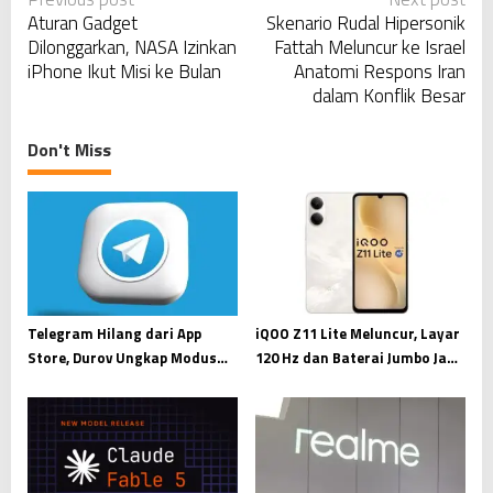
P
Aturan Gadget
Skenario Rudal Hipersonik
o
Dilonggarkan, NASA Izinkan
Fattah Meluncur ke Israel
s
iPhone Ikut Misi ke Bulan
Anatomi Respons Iran
t
dalam Konflik Besar
n
a
Don't Miss
v
i
g
a
t
i
Telegram Hilang dari App
iQOO Z11 Lite Meluncur, Layar
Store, Durov Ungkap Modus
120 Hz dan Baterai Jumbo Jadi
o
Pemerasan Digital
Andalan
n