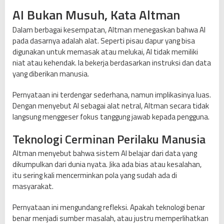
i
AI Bukan Musuh, Kata Altman
t
i
Dalam berbagai kesempatan, Altman menegaskan bahwa AI
k
pada dasarnya adalah alat. Seperti pisau dapur yang bisa
C
digunakan untuk memasak atau melukai, AI tidak memiliki
a
niat atau kehendak. Ia bekerja berdasarkan instruksi dan data
r
yang diberikan manusia.
a
M
Pernyataan ini terdengar sederhana, namun implikasinya luas.
a
Dengan menyebut AI sebagai alat netral, Altman secara tidak
n
langsung menggeser fokus tanggung jawab kepada pengguna.
u
s
Teknologi Cerminan Perilaku Manusia
i
Altman menyebut bahwa sistem AI belajar dari data yang
a
dikumpulkan dari dunia nyata. Jika ada bias atau kesalahan,
B
itu sering kali mencerminkan pola yang sudah ada di
e
masyarakat.
r
p
Pernyataan ini mengundang refleksi. Apakah teknologi benar
i
benar menjadi sumber masalah, atau justru memperlihatkan
k