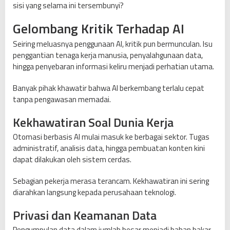
sisi yang selama ini tersembunyi?
i
r
Gelombang Kritik Terhadap AI
Seiring meluasnya penggunaan AI, kritik pun bermunculan. Isu
penggantian tenaga kerja manusia, penyalahgunaan data,
hingga penyebaran informasi keliru menjadi perhatian utama.
Banyak pihak khawatir bahwa AI berkembang terlalu cepat
tanpa pengawasan memadai.
Kekhawatiran Soal Dunia Kerja
Otomasi berbasis AI mulai masuk ke berbagai sektor. Tugas
administratif, analisis data, hingga pembuatan konten kini
dapat dilakukan oleh sistem cerdas.
Sebagian pekerja merasa terancam. Kekhawatiran ini sering
diarahkan langsung kepada perusahaan teknologi.
Privasi dan Keamanan Data
Pengumpulan data dalam jumlah besar menjadi bahan bakar