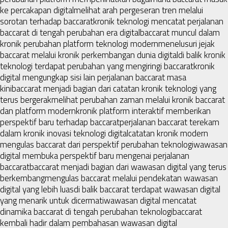
ke percakapan digital
melihat arah pergeseran tren melalui
sorotan terhadap baccarat
kronik teknologi mencatat perjalanan
baccarat di tengah perubahan era digital
baccarat muncul dalam
kronik perubahan platform teknologi modern
menelusuri jejak
baccarat melalui kronik perkembangan dunia digital
di balik kronik
teknologi terdapat perubahan yang mengiringi baccarat
kronik
digital mengungkap sisi lain perjalanan baccarat masa
kini
baccarat menjadi bagian dari catatan kronik teknologi yang
terus bergerak
melihat perubahan zaman melalui kronik baccarat
dan platform modern
kronik platform interaktif memberikan
perspektif baru terhadap baccarat
perjalanan baccarat terekam
dalam kronik inovasi teknologi digital
catatan kronik modern
mengulas baccarat dari perspektif perubahan teknologi
wawasan
digital membuka perspektif baru mengenai perjalanan
baccarat
baccarat menjadi bagian dari wawasan digital yang terus
berkembang
mengulas baccarat melalui pendekatan wawasan
digital yang lebih luas
di balik baccarat terdapat wawasan digital
yang menarik untuk dicermati
wawasan digital mencatat
dinamika baccarat di tengah perubahan teknologi
baccarat
kembali hadir dalam pembahasan wawasan digital