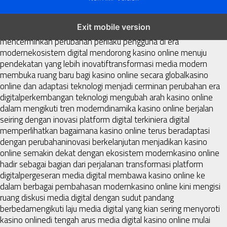
kasino online menjadi bagian dari transformasi ekosistem digital
Exit mobile version
yang terus berkembang
perkembangan kasino online
mencerminkan perubahan perilaku pengguna di era
modern
ekosistem digital mendorong kasino online menuju
pendekatan yang lebih inovatif
transformasi media modern
membuka ruang baru bagi kasino online secara global
kasino
online dan adaptasi teknologi menjadi cerminan perubahan era
digital
perkembangan teknologi mengubah arah kasino online
dalam mengikuti tren modern
dinamika kasino online berjalan
seiring dengan inovasi platform digital terkini
era digital
memperlihatkan bagaimana kasino online terus beradaptasi
dengan perubahan
inovasi berkelanjutan menjadikan kasino
online semakin dekat dengan ekosistem modern
kasino online
hadir sebagai bagian dari perjalanan transformasi platform
digital
pergeseran media digital membawa kasino online ke
dalam berbagai pembahasan modern
kasino online kini mengisi
ruang diskusi media digital dengan sudut pandang
berbeda
mengikuti laju media digital yang kian sering menyoroti
kasino online
di tengah arus media digital kasino online mulai