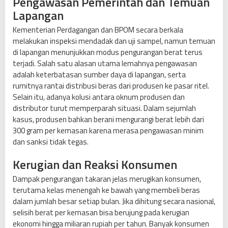
Pengawasan Pemerintah dan Temuan
o
Lapangan
s
Kementerian Perdagangan dan BPOM secara berkala
a
melakukan inspeksi mendadak dan uji sampel, namun temuan
n
di lapangan menunjukkan modus pengurangan berat terus
terjadi. Salah satu alasan utama lemahnya pengawasan
adalah keterbatasan sumber daya di lapangan, serta
rumitnya rantai distribusi beras dari produsen ke pasar ritel.
Selain itu, adanya kolusi antara oknum produsen dan
distributor turut memperparah situasi. Dalam sejumlah
kasus, produsen bahkan berani mengurangi berat lebih dari
300 gram per kemasan karena merasa pengawasan minim
dan sanksi tidak tegas.
Kerugian dan Reaksi Konsumen
Dampak pengurangan takaran jelas merugikan konsumen,
terutama kelas menengah ke bawah yang membeli beras
dalam jumlah besar setiap bulan. Jika dihitung secara nasional,
selisih berat per kemasan bisa berujung pada kerugian
ekonomi hingga miliaran rupiah per tahun. Banyak konsumen