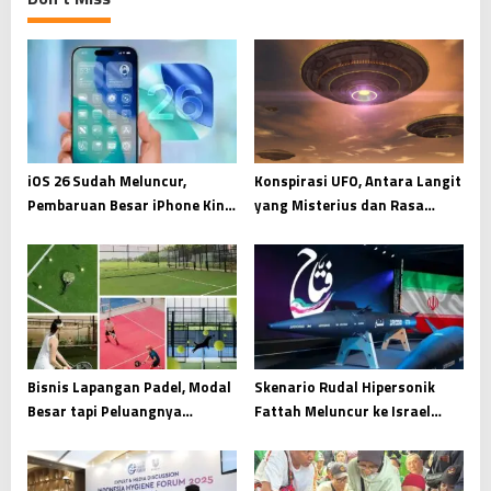
t
i
o
n
iOS 26 Sudah Meluncur,
Konspirasi UFO, Antara Langit
Pembaruan Besar iPhone Kini
yang Misterius dan Rasa
Masuk Versi 26.6
Penasaran Manusia
Bisnis Lapangan Padel, Modal
Skenario Rudal Hipersonik
Besar tapi Peluangnya
Fattah Meluncur ke Israel
Menarik
Anatomi Respons Iran dalam
Konflik Besar