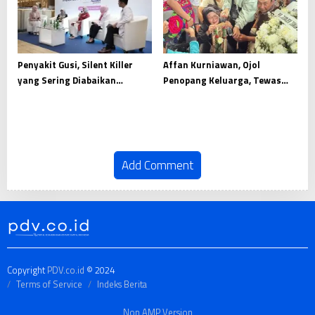
Penyakit Gusi, Silent Killer
Affan Kurniawan, Ojol
yang Sering Diabaikan
Penopang Keluarga, Tewas
Masyarakat
Dilindas Rantis Brimob
Add Comment
Copyright
PDV.co.id
© 2024
Terms of Service
Indeks Berita
Non AMP Version