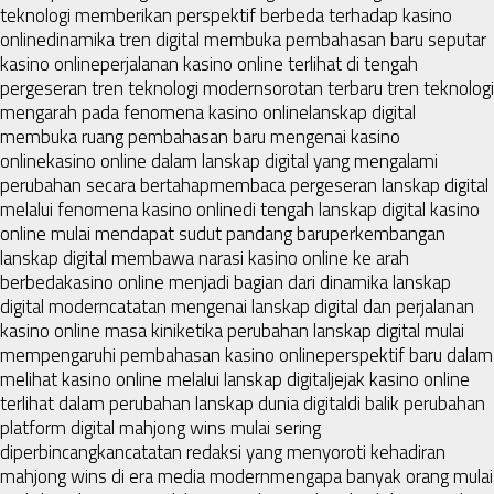
teknologi memberikan perspektif berbeda terhadap kasino
online
dinamika tren digital membuka pembahasan baru seputar
kasino online
perjalanan kasino online terlihat di tengah
pergeseran tren teknologi modern
sorotan terbaru tren teknologi
mengarah pada fenomena kasino online
lanskap digital
membuka ruang pembahasan baru mengenai kasino
online
kasino online dalam lanskap digital yang mengalami
perubahan secara bertahap
membaca pergeseran lanskap digital
melalui fenomena kasino online
di tengah lanskap digital kasino
online mulai mendapat sudut pandang baru
perkembangan
lanskap digital membawa narasi kasino online ke arah
berbeda
kasino online menjadi bagian dari dinamika lanskap
digital modern
catatan mengenai lanskap digital dan perjalanan
kasino online masa kini
ketika perubahan lanskap digital mulai
mempengaruhi pembahasan kasino online
perspektif baru dalam
melihat kasino online melalui lanskap digital
jejak kasino online
terlihat dalam perubahan lanskap dunia digital
di balik perubahan
platform digital mahjong wins mulai sering
diperbincangkan
catatan redaksi yang menyoroti kehadiran
mahjong wins di era media modern
mengapa banyak orang mulai