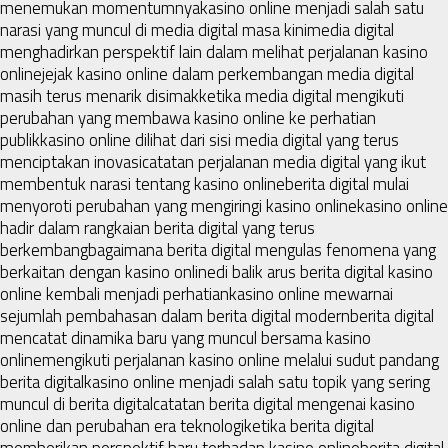
menemukan momentumnya
kasino online menjadi salah satu
narasi yang muncul di media digital masa kini
media digital
menghadirkan perspektif lain dalam melihat perjalanan kasino
online
jejak kasino online dalam perkembangan media digital
masih terus menarik disimak
ketika media digital mengikuti
perubahan yang membawa kasino online ke perhatian
publik
kasino online dilihat dari sisi media digital yang terus
menciptakan inovasi
catatan perjalanan media digital yang ikut
membentuk narasi tentang kasino online
berita digital mulai
menyoroti perubahan yang mengiringi kasino online
kasino online
hadir dalam rangkaian berita digital yang terus
berkembang
bagaimana berita digital mengulas fenomena yang
berkaitan dengan kasino online
di balik arus berita digital kasino
online kembali menjadi perhatian
kasino online mewarnai
sejumlah pembahasan dalam berita digital modern
berita digital
mencatat dinamika baru yang muncul bersama kasino
online
mengikuti perjalanan kasino online melalui sudut pandang
berita digital
kasino online menjadi salah satu topik yang sering
muncul di berita digital
catatan berita digital mengenai kasino
online dan perubahan era teknologi
ketika berita digital
memberikan perspektif baru terhadap kasino online
berita digital