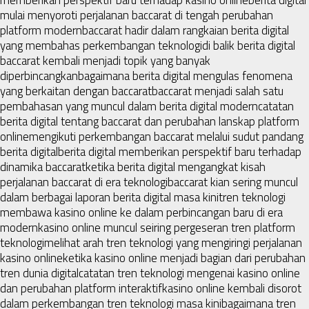
mulai menyoroti perjalanan baccarat di tengah perubahan
platform modern
baccarat hadir dalam rangkaian berita digital
yang membahas perkembangan teknologi
di balik berita digital
baccarat kembali menjadi topik yang banyak
diperbincangkan
bagaimana berita digital mengulas fenomena
yang berkaitan dengan baccarat
baccarat menjadi salah satu
pembahasan yang muncul dalam berita digital modern
catatan
berita digital tentang baccarat dan perubahan lanskap platform
online
mengikuti perkembangan baccarat melalui sudut pandang
berita digital
berita digital memberikan perspektif baru terhadap
dinamika baccarat
ketika berita digital mengangkat kisah
perjalanan baccarat di era teknologi
baccarat kian sering muncul
dalam berbagai laporan berita digital masa kini
tren teknologi
membawa kasino online ke dalam perbincangan baru di era
modern
kasino online muncul seiring pergeseran tren platform
teknologi
melihat arah tren teknologi yang mengiringi perjalanan
kasino online
ketika kasino online menjadi bagian dari perubahan
tren dunia digital
catatan tren teknologi mengenai kasino online
dan perubahan platform interaktif
kasino online kembali disorot
dalam perkembangan tren teknologi masa kini
bagaimana tren