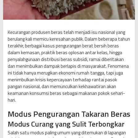
d
u
s
e
n
Kecurangan produsen beras telah menjadi isu nasional yang
B
berulang kali memicu keresahan publik. Dalam beberapa tahun
e
terakhir, berbagai kasus pengurangan berat bersih beras
r
dalam kemasan, praktik beras oplosan antar kelas, hingga
a
penyalahgunaan distribusi beras subsidi, ramai diberitakan
s
dan menimbulkan dampak berlapis di masyarakat. Fenomena
d
ini tidak hanya merugikan ekonomi rumah tangga, tapi juga
a
menimbulkan krisis kepercayaan terhadap rantai pasok
r
pangan nasional, dan memunculkan kekhawatiran akan
i
keamanan konsumsi beras sebagai makanan pokok sehari-
P
hari.
e
Modus Pengurangan Takaran Beras
n
g
Modus Curang yang Sulit Terbongkar
u
Salah satu modus paling umum yang ditemukan di lapangan
r