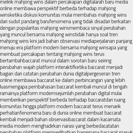
melirik mahjong wins dalam percakapan digital
arah baru media
online membawa perspektif berbeda terhadap mahjong
wins
ketika diskusi komunitas mulai membahas mahjong wins
dari sudut pandang baru
fenomena yang tidak disadari berkaitan
dengan popularitas mahjong wins
membaca sinyal perubahan
yang muncul bersama mahjong wins
tidak hanya soal tren
mahjong wins kini jadi bahan observasi media
perjalanan panjang
menuju era platform modern bersama mahjong wins
apa yang
membuat percakapan tentang mahjong wins terus
bertambah
baccarat muncul dalam sorotan baru seiring
perubahan wajah platform interaktif
ketika baccarat menjadi
bagian dari catatan perubahan dunia digital
pergeseran tren
online membawa baccarat ke dalam perbincangan yang lebih
luas
mengapa pembahasan baccarat kembali muncul di tengah
ramainya platform modern
sejumlah perubahan digital mulai
memberikan perspektif berbeda terhadap baccarat
dari ruang
komunitas hingga platform modern baccarat terus menarik
perhatian
fenomena baru di dunia online membuat baccarat
kembali menjadi bahan observasi
baccarat dalam kacamata
media modern menghadirkan narasi yang berbeda
catatan
perubahan platform memperlihatkan bagaimana baccarat masuk