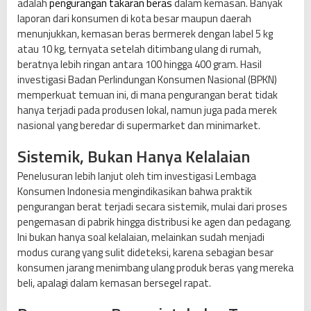
adalah
pengurangan takaran beras
dalam kemasan. Banyak
a
laporan dari konsumen di kota besar maupun daerah
n
menunjukkan, kemasan beras bermerek dengan label 5 kg
g
atau 10 kg, ternyata setelah ditimbang ulang di rumah,
a
beratnya lebih ringan antara 100 hingga 400 gram. Hasil
n
investigasi Badan Perlindungan Konsumen Nasional (BPKN)
T
memperkuat temuan ini, di mana pengurangan berat tidak
a
hanya terjadi pada produsen lokal, namun juga pada merek
k
nasional yang beredar di supermarket dan minimarket.
a
r
Sistemik, Bukan Hanya Kelalaian
a
n
Penelusuran lebih lanjut oleh tim investigasi Lembaga
h
Konsumen Indonesia mengindikasikan bahwa praktik
i
pengurangan berat terjadi secara sistemik, mulai dari proses
n
pengemasan di pabrik hingga distribusi ke agen dan pedagang.
g
Ini bukan hanya soal kelalaian, melainkan sudah menjadi
g
modus curang yang sulit dideteksi, karena sebagian besar
a
konsumen jarang menimbang ulang produk beras yang mereka
O
beli, apalagi dalam kemasan bersegel rapat.
p
l