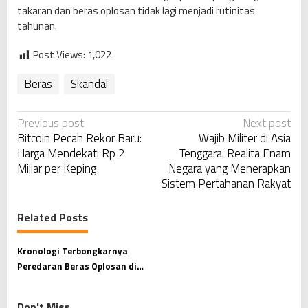
takaran dan beras oplosan tidak lagi menjadi rutinitas
tahunan.
Post Views:
1,022
Beras
Skandal
P
Previous post
Next post
Bitcoin Pecah Rekor Baru:
Wajib Militer di Asia
o
Harga Mendekati Rp 2
Tenggara: Realita Enam
s
Miliar per Keping
Negara yang Menerapkan
t
Sistem Pertahanan Rakyat
n
a
Related Posts
v
Kronologi Terbongkarnya
i
Peredaran Beras Oplosan di
g
Pekanbaru
a
Don't Miss