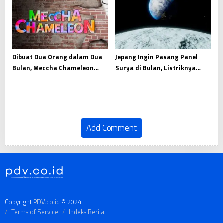
Dibuat Dua Orang dalam Dua
Jepang Ingin Pasang Panel
Bulan, Meccha Chameleon
Surya di Bulan, Listriknya
Raup Pendapatan Fantastis
Dikirim ke Bumi
Add Comment
Copyright
PDV.co.id
© 2024
Terms of Service
Indeks Berita