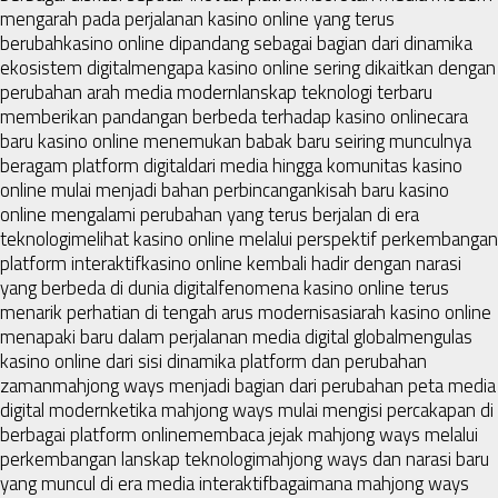
mengarah pada perjalanan kasino online yang terus
berubah
kasino online dipandang sebagai bagian dari dinamika
ekosistem digital
mengapa kasino online sering dikaitkan dengan
perubahan arah media modern
lanskap teknologi terbaru
memberikan pandangan berbeda terhadap kasino online
cara
baru kasino online menemukan babak baru seiring munculnya
beragam platform digital
dari media hingga komunitas kasino
online mulai menjadi bahan perbincangan
kisah baru kasino
online mengalami perubahan yang terus berjalan di era
teknologi
melihat kasino online melalui perspektif perkembangan
platform interaktif
kasino online kembali hadir dengan narasi
yang berbeda di dunia digital
fenomena kasino online terus
menarik perhatian di tengah arus modernisasi
arah kasino online
menapaki baru dalam perjalanan media digital global
mengulas
kasino online dari sisi dinamika platform dan perubahan
zaman
mahjong ways menjadi bagian dari perubahan peta media
digital modern
ketika mahjong ways mulai mengisi percakapan di
berbagai platform online
membaca jejak mahjong ways melalui
perkembangan lanskap teknologi
mahjong ways dan narasi baru
yang muncul di era media interaktif
bagaimana mahjong ways