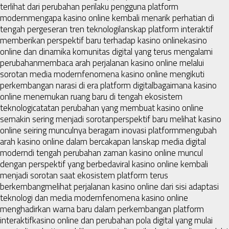
terlihat dari perubahan perilaku pengguna platform
modern
mengapa kasino online kembali menarik perhatian di
tengah pergeseran tren teknologi
lanskap platform interaktif
memberikan perspektif baru terhadap kasino online
kasino
online dan dinamika komunitas digital yang terus mengalami
perubahan
membaca arah perjalanan kasino online melalui
sorotan media modern
fenomena kasino online mengikuti
perkembangan narasi di era platform digital
bagaimana kasino
online menemukan ruang baru di tengah ekosistem
teknologi
catatan perubahan yang membuat kasino online
semakin sering menjadi sorotan
perspektif baru melihat kasino
online seiring munculnya beragam inovasi platform
mengubah
arah kasino online dalam bercakapan lanskap media digital
modern
di tengah perubahan zaman kasino online muncul
dengan perspektif yang berbeda
viral kasino online kembali
menjadi sorotan saat ekosistem platform terus
berkembang
melihat perjalanan kasino online dari sisi adaptasi
teknologi dan media modern
fenomena kasino online
menghadirkan warna baru dalam perkembangan platform
interaktif
kasino online dan perubahan pola digital yang mulai