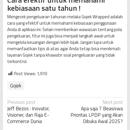
kebiasaan satu tahun !
Mengecek pengeluaran tahunan melalui Gojek Wrapped adalah
cara yang efektif untuk memahami kebiasaan penggunaan
Anda di aplikasi ini. Selain memberikan wawasan tentang pola
pengeluaran, fitur ini juga bisa menjadi langkah awal untuk
mengelola keuangan dengan lebih bijak. Jangan lupa untuk
memanfaatkan tips di atas agar Anda tetap bisa menikmati
layanan Gojek tanpa khawatir soal pengeluaran yang tidak
terkontrol.
Post Views:
1,910
Gojek
P
Previous post
Next post
Jeff Bezos : Inovator,
Apa saja 7 Beasiswa
o
Visioner, dan Raja E-
Prioritas LPDP yang Akan
s
Commerce Dunia
Dibuka Awal 2025?
t