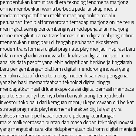
pembentukan komunitas di era teknologi
fenomena mahjong
online memberikan warna berbeda pada lanskap media
modern
perspektif baru melihat mahjong online melalui
perubahan tren platform
sorotan terhadap mahjong online terus
meningkat seiring berkembangnya media
perjalanan mahjong
online mengikuti irama transformasi dunia digital
mahjong online
menemukan ruang baru di tengah perubahan ekosistem
modern
transformasi digital pragmatic play menjadi inspirasi baru
dalam menghadirkan inovasi berkualitas
ai digital menjadi kunci
analisis data pgsoft yang lebih adaptif dan berkinerja tinggi
arah
baru pengembangan platform digital mendorong inovasi yang
semakin adaptif di era teknologi modern
kisah viral pengguna
yang berhasil memanfaatkan teknologi digital hingga
mendapatkan hasil di luar ekspektasi
ai digital berhasil membaca
pola tersembunyi hasilnya bikin banyak orang terkejut
kisah
investor toko baju dari keraguan menuju kepercayaan diri berkat
strategi pragmatic play
fenomena karakter digital yang viral
sukses menarik perhatian berburu peluang keuntungan
maksimal
kecerdasan buatan dan masa depan teknologi inovasi
yang mengubah cara kita hidup
kemajuan platform digital menjadi
penggerak utama inovasi di tengah persaingan teknologi