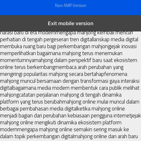
Non AMP Version
mahjong menjadi sorotan dalam perubahan pola interaksi digital
Exit mobile version
masa kini
dari komunitas hingga platform mahjong membangun
narasi baru di era modern
mengapa mahjong kembali mencuri
perhatian di tengah pergeseran tren digital
lanskap media digital
membuka ruang baru bagi perkembangan mahjong
jejak inovasi
memperlihatkan bagaimana mahjong terus menemukan
momentumnya
mahjong dalam perspektif baru saat ekosistem
online terus berkembang
membaca arah perubahan yang
mengiringi popularitas mahjong secara bertahap
fenomena
mahjong muncul bersamaan dengan transformasi gaya interaksi
digital
bagaimana media modern membentuk cara publik melihat
mahjong
catatan perjalanan mahjong di tengah dinamika
platform yang terus berubah
mahjong online mulai muncul dalam
berbagai pembahasan media digital
ketika mahjong online
menjadi bagian dari perubahan kebiasaan pengguna internet
jejak
mahjong online mengikuti dinamika ekosistem platform
modern
mengapa mahjong online semakin sering masuk ke
dalam topik perkembangan digital
mahjong online dan arah baru