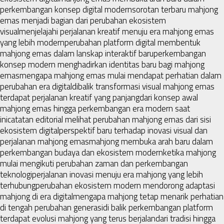
perkembangan konsep digital modern
sorotan terbaru mahjong
emas menjadi bagian dari perubahan ekosistem
visual
menjelajahi perjalanan kreatif menuju era mahjong emas
yang lebih modern
perubahan platform digital membentuk
mahjong emas dalam lanskap interaktif baru
perkembangan
konsep modern menghadirkan identitas baru bagi mahjong
emas
mengapa mahjong emas mulai mendapat perhatian dalam
perubahan era digital
dibalik transformasi visual mahjong emas
terdapat perjalanan kreatif yang panjang
dari konsep awal
mahjong emas hingga perkembangan era modern saat
ini
catatan editorial melihat perubahan mahjong emas dari sisi
ekosistem digital
perspektif baru terhadap inovasi visual dan
perjalanan mahjong emas
mahjong membuka arah baru dalam
perkembangan budaya dan ekosistem modern
ketika mahjong
mulai mengikuti perubahan zaman dan perkembangan
teknologi
perjalanan inovasi menuju era mahjong yang lebih
terhubung
perubahan ekosistem modern mendorong adaptasi
mahjong di era digital
mengapa mahjong tetap menarik perhatian
di tengah perubahan generasi
di balik perkembangan platform
terdapat evolusi mahjong yang terus berjalan
dari tradisi hingga