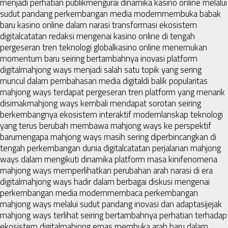
menjadi perhatian publik
mengurai dinamika kasino online melalui
sudut pandang perkembangan media modern
membuka babak
baru kasino online dalam narasi transformasi ekosistem
digital
catatan redaksi mengenai kasino online di tengah
pergeseran tren teknologi global
kasino online menemukan
momentum baru seiring bertambahnya inovasi platform
digital
mahjong ways menjadi salah satu topik yang sering
muncul dalam pembahasan media digital
di balik popularitas
mahjong ways terdapat pergeseran tren platform yang menarik
disimak
mahjong ways kembali mendapat sorotan seiring
berkembangnya ekosistem interaktif modern
lanskap teknologi
yang terus berubah membawa mahjong ways ke perspektif
baru
mengapa mahjong ways masih sering diperbincangkan di
tengah perkembangan dunia digital
catatan perjalanan mahjong
ways dalam mengikuti dinamika platform masa kini
fenomena
mahjong ways memperlihatkan perubahan arah narasi di era
digital
mahjong ways hadir dalam berbagai diskusi mengenai
perkembangan media modern
membaca perkembangan
mahjong ways melalui sudut pandang inovasi dan adaptasi
jejak
mahjong ways terlihat seiring bertambahnya perhatian terhadap
ekosistem digital
mahjong emas membuka arah baru dalam