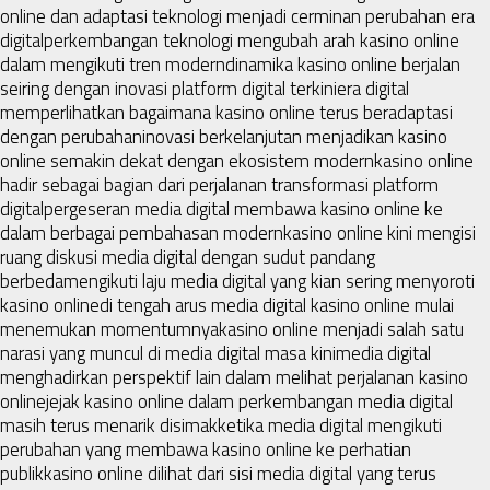
online dan adaptasi teknologi menjadi cerminan perubahan era
digital
perkembangan teknologi mengubah arah kasino online
dalam mengikuti tren modern
dinamika kasino online berjalan
seiring dengan inovasi platform digital terkini
era digital
memperlihatkan bagaimana kasino online terus beradaptasi
dengan perubahan
inovasi berkelanjutan menjadikan kasino
online semakin dekat dengan ekosistem modern
kasino online
hadir sebagai bagian dari perjalanan transformasi platform
digital
pergeseran media digital membawa kasino online ke
dalam berbagai pembahasan modern
kasino online kini mengisi
ruang diskusi media digital dengan sudut pandang
berbeda
mengikuti laju media digital yang kian sering menyoroti
kasino online
di tengah arus media digital kasino online mulai
menemukan momentumnya
kasino online menjadi salah satu
narasi yang muncul di media digital masa kini
media digital
menghadirkan perspektif lain dalam melihat perjalanan kasino
online
jejak kasino online dalam perkembangan media digital
masih terus menarik disimak
ketika media digital mengikuti
perubahan yang membawa kasino online ke perhatian
publik
kasino online dilihat dari sisi media digital yang terus