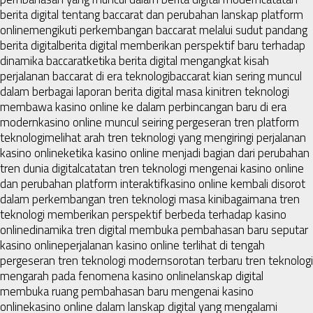
berita digital tentang baccarat dan perubahan lanskap platform
online
mengikuti perkembangan baccarat melalui sudut pandang
berita digital
berita digital memberikan perspektif baru terhadap
dinamika baccarat
ketika berita digital mengangkat kisah
perjalanan baccarat di era teknologi
baccarat kian sering muncul
dalam berbagai laporan berita digital masa kini
tren teknologi
membawa kasino online ke dalam perbincangan baru di era
modern
kasino online muncul seiring pergeseran tren platform
teknologi
melihat arah tren teknologi yang mengiringi perjalanan
kasino online
ketika kasino online menjadi bagian dari perubahan
tren dunia digital
catatan tren teknologi mengenai kasino online
dan perubahan platform interaktif
kasino online kembali disorot
dalam perkembangan tren teknologi masa kini
bagaimana tren
teknologi memberikan perspektif berbeda terhadap kasino
online
dinamika tren digital membuka pembahasan baru seputar
kasino online
perjalanan kasino online terlihat di tengah
pergeseran tren teknologi modern
sorotan terbaru tren teknologi
mengarah pada fenomena kasino online
lanskap digital
membuka ruang pembahasan baru mengenai kasino
online
kasino online dalam lanskap digital yang mengalami