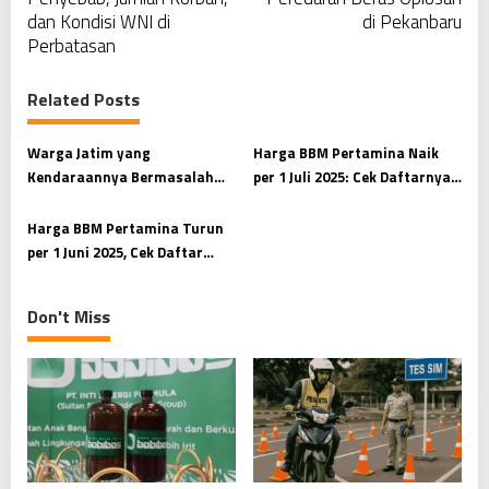
s
dan Kondisi WNI di
di Pekanbaru
t
Perbatasan
n
a
Related Posts
v
Warga Jatim yang
Harga BBM Pertamina Naik
i
Kendaraannya Bermasalah
per 1 Juli 2025: Cek Daftarnya
g
Setelah Isi Pertalite Bisa
di Sini
a
Lapor ke Sini
Harga BBM Pertamina Turun
t
per 1 Juni 2025, Cek Daftar
Lengkapnya
i
o
Don't Miss
n