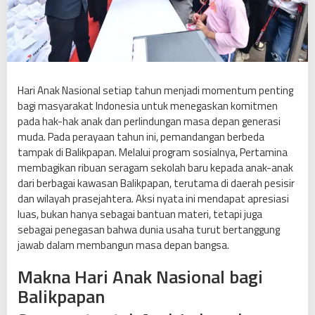
N
a
s
i
o
n
Hari Anak Nasional setiap tahun menjadi momentum penting
a
bagi masyarakat Indonesia untuk menegaskan komitmen
l
pada hak-hak anak dan perlindungan masa depan generasi
,
muda. Pada perayaan tahun ini, pemandangan berbeda
P
tampak di Balikpapan. Melalui program sosialnya, Pertamina
e
membagikan ribuan seragam sekolah baru kepada anak-anak
r
dari berbagai kawasan Balikpapan, terutama di daerah pesisir
t
dan wilayah prasejahtera. Aksi nyata ini mendapat apresiasi
a
luas, bukan hanya sebagai bantuan materi, tetapi juga
m
sebagai penegasan bahwa dunia usaha turut bertanggung
i
jawab dalam membangun masa depan bangsa.
n
Makna Hari Anak Nasional bagi
a
B
Balikpapan
a