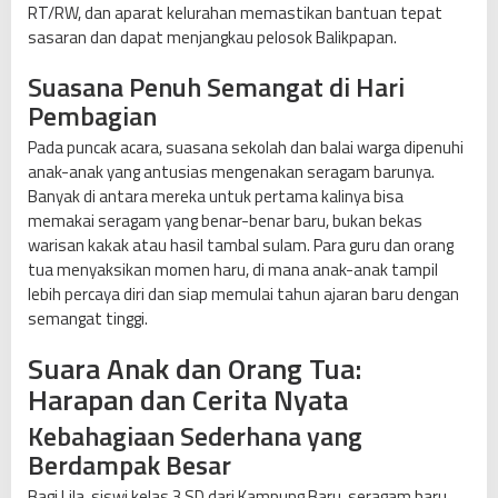
RT/RW, dan aparat kelurahan memastikan bantuan tepat
a
sasaran dan dapat menjangkau pelosok Balikpapan.
n
Suasana Penuh Semangat di Hari
Pembagian
Pada puncak acara, suasana sekolah dan balai warga dipenuhi
anak-anak yang antusias mengenakan seragam barunya.
Banyak di antara mereka untuk pertama kalinya bisa
memakai seragam yang benar-benar baru, bukan bekas
warisan kakak atau hasil tambal sulam. Para guru dan orang
tua menyaksikan momen haru, di mana anak-anak tampil
lebih percaya diri dan siap memulai tahun ajaran baru dengan
semangat tinggi.
Suara Anak dan Orang Tua:
Harapan dan Cerita Nyata
Kebahagiaan Sederhana yang
Berdampak Besar
Bagi Lila, siswi kelas 3 SD dari Kampung Baru, seragam baru