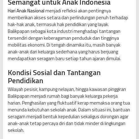
Semangat untuk Anak Indonesia
g
i
Hari Anak Nasional
menjadi refleksi akan pentingnya
k
memberikan akses setara dan perlindungan penuh terhadap
a
hak-hak anak, termasuk hak pendidikan yang layak.
n
Balikpapan sebagai kota industri menghadapi tantangan
S
tersendiri dengan keberagaman penduduk dan tingginya
e
mobilitas ekonomi. Di tengah dinamika itu, masih banyak
r
anak-anak dari keluarga sederhana yang harus berjuang
a
mendapatkan seragam baru setiap tahun ajaran dimulai.
g
a
Kondisi Sosial dan Tantangan
m
Pendidikan
S
Wilayah pesisir, kampung nelayan, hingga kawasan pinggiran
e
Balikpapan menjadi rumah bagi banyak keluarga pekerja
k
harian. Penghasilan yang fluktuatif kerap memaksa orang tua
o
menunda kebutuhan sekolah anak. Dalam situasi ini, bantuan
l
seragam menjadi bentuk kepedulian sekaligus dorongan agar
a
anak-anak tetap percaya diri dan tidak minder di lingkungan
h
sekolah.
u
n