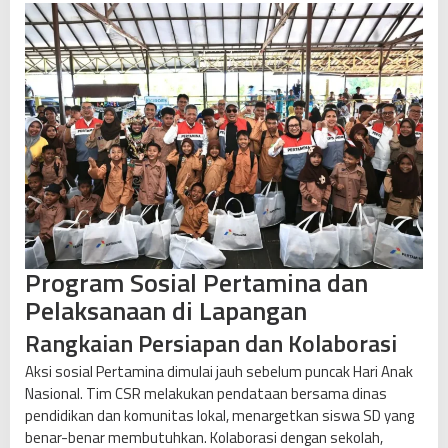
t
u
k
A
n
a
k
-
a
n
a
k
Program Sosial Pertamina dan
B
Pelaksanaan di Lapangan
a
l
Rangkaian Persiapan dan Kolaborasi
i
Aksi sosial Pertamina dimulai jauh sebelum puncak Hari Anak
k
Nasional. Tim CSR melakukan pendataan bersama dinas
p
pendidikan dan komunitas lokal, menargetkan siswa SD yang
a
benar-benar membutuhkan. Kolaborasi dengan sekolah,
p