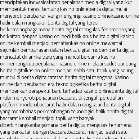
menciptakan inovasi
catatan perjalanan media digital yang ikut
membentuk narasi tentang kasino online
berita digital mulai
menyoroti perubahan yang mengiringi kasino online
kasino online
hadir dalam rangkaian berita digital yang terus
berkembang
bagaimana berita digital mengulas fenomena yang
berkaitan dengan kasino online
di balik arus berita digital kasino
online kembali menjadi perhatian
kasino online mewarnai
sejumlah pembahasan dalam berita digital modern
berita digital
mencatat dinamika baru yang muncul bersama kasino
online
mengikuti perjalanan kasino online melalui sudut pandang
berita digital
kasino online menjadi salah satu topik yang sering
muncul di berita digital
catatan berita digital mengenai kasino
online dan perubahan era teknologi
ketika berita digital
memberikan perspektif baru terhadap kasino online
berita digital
mulai menyoroti perjalanan baccarat di tengah perubahan
platform modern
baccarat hadir dalam rangkaian berita digital
yang membahas perkembangan teknologi
di balik berita digital
baccarat kembali menjadi topik yang banyak
diperbincangkan
bagaimana berita digital mengulas fenomena
yang berkaitan dengan baccarat
baccarat menjadi salah satu
pembahasan yang muncul dalam berita digital modern
catatan