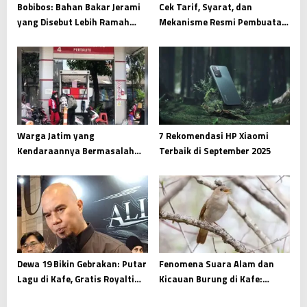
Bobibos: Bahan Bakar Jerami
Cek Tarif, Syarat, dan
yang Disebut Lebih Ramah
Mekanisme Resmi Pembuatan
Lingkungan, Begini Penjelasan
SIM C Per November 2025
BRIN
Warga Jatim yang
7 Rekomendasi HP Xiaomi
Kendaraannya Bermasalah
Terbaik di September 2025
Setelah Isi Pertalite Bisa
Lapor ke Sini
Dewa 19 Bikin Gebrakan: Putar
Fenomena Suara Alam dan
Lagu di Kafe, Gratis Royalti
Kicauan Burung di Kafe:
Atas Restu Ahmad Dhani!
Kenapa Malah Kena Royalti?