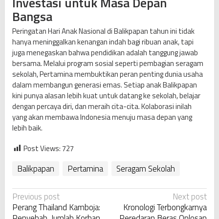
Investasi untuk Masa Depan
Bangsa
Peringatan Hari Anak Nasional di Balikpapan tahun ini tidak
hanya meninggalkan kenangan indah bagi ribuan anak, tapi
juga menegaskan bahwa pendidikan adalah tanggung jawab
bersama. Melalui program sosial seperti pembagian seragam
sekolah, Pertamina membuktikan peran penting dunia usaha
dalam membangun generasi emas. Setiap anak Balikpapan
kini punya alasan lebih kuat untuk datang ke sekolah, belajar
dengan percaya diri, dan meraih cita-cita. Kolaborasi inilah
yang akan membawa Indonesia menuju masa depan yang
lebih baik.
Post Views:
727
Balikpapan
Pertamina
Seragam Sekolah
P
Previous post
Next post
Perang Thailand Kamboja:
Kronologi Terbongkarnya
o
Penyebab, Jumlah Korban,
Peredaran Beras Oplosan