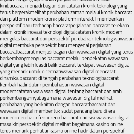
kini
baccarat menjadi bagian dari catatan kronik teknologi yang
terus bergerak
melihat perubahan zaman melalui kronik baccarat
dan platform modern
kronik platform interaktif memberikan
perspektif baru terhadap baccarat
perjalanan baccarat terekam
dalam kronik inovasi teknologi digital
catatan kronik modern
mengulas baccarat dari perspektif perubahan teknologi
wawasan
digital membuka perspektif baru mengenai perjalanan
baccarat
baccarat menjadi bagian dari wawasan digital yang terus
berkembang
mengulas baccarat melalui pendekatan wawasan
digital yang lebih luas
di balik baccarat terdapat wawasan digital
yang menarik untuk dicermati
wawasan digital mencatat
dinamika baccarat di tengah perubahan teknologi
baccarat
kembali hadir dalam pembahasan wawasan digital
modern
catatan wawasan digital tentang baccarat dan arah
perkembangannya
bagaimana wawasan digital melihat
perubahan yang berkaitan dengan baccarat
baccarat dan
wawasan digital membentuk sudut pandang baru di era
modern
membaca fenomena baccarat dari sisi wawasan digital
masa kini
perspektif digital melihat bagaimana kasino online
terus menarik perhatian
kasino online hadir dalam perspektif