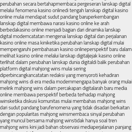
perubahan secara bertahap
membaca pergeseran lanskap digital
melalui fenomena kasino online
di tengah lanskap digital kasino
online mulai mendapat sudut pandang baru
perkembangan
lanskap digital membawa narasi kasino online ke arah
berbeda
kasino online menjadi bagian dari dinamika lanskap
digital modern
catatan mengenai lanskap digital dan perjalanan
kasino online masa kini
ketika perubahan lanskap digital mulai
mempengaruhi pembahasan kasino online
perspektif baru dalam
melihat kasino online melalui lanskap digital
jejak kasino online
terlihat dalam perubahan lanskap dunia digital
di balik perubahan
platform digital mahjong wins mulai sering
diperbincangkan
catatan redaksi yang menyoroti kehadiran
mahjong wins di era media modern
mengapa banyak orang mulai
melirik mahjong wins dalam percakapan digital
arah baru media
online membawa perspektif berbeda terhadap mahjong
wins
ketika diskusi komunitas mulai membahas mahjong wins
dari sudut pandang baru
fenomena yang tidak disadari berkaitan
dengan popularitas mahjong wins
membaca sinyal perubahan
yang muncul bersama mahjong wins
tidak hanya soal tren
mahjong wins kini jadi bahan observasi media
perjalanan panjang