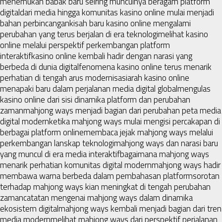
menemukan babak baru seiring munculnya beragam platform
digital
dari media hingga komunitas kasino online mulai menjadi
bahan perbincangan
kisah baru kasino online mengalami
perubahan yang terus berjalan di era teknologi
melihat kasino
online melalui perspektif perkembangan platform
interaktif
kasino online kembali hadir dengan narasi yang
berbeda di dunia digital
fenomena kasino online terus menarik
perhatian di tengah arus modernisasi
arah kasino online
menapaki baru dalam perjalanan media digital global
mengulas
kasino online dari sisi dinamika platform dan perubahan
zaman
mahjong ways menjadi bagian dari perubahan peta media
digital modern
ketika mahjong ways mulai mengisi percakapan di
berbagai platform online
membaca jejak mahjong ways melalui
perkembangan lanskap teknologi
mahjong ways dan narasi baru
yang muncul di era media interaktif
bagaimana mahjong ways
menarik perhatian komunitas digital modern
mahjong ways hadir
membawa warna berbeda dalam pembahasan platform
sorotan
terhadap mahjong ways kian meningkat di tengah perubahan
zaman
catatan mengenai mahjong ways dalam dinamika
ekosistem digital
mahjong ways kembali menjadi bagian dari tren
media modern
melihat mahjong ways dari perspektif perjalanan