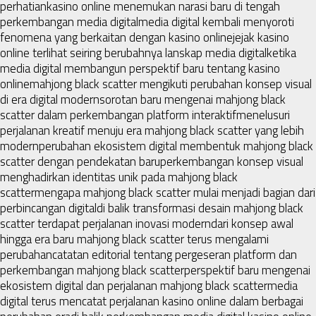
perhatian
kasino online menemukan narasi baru di tengah
perkembangan media digital
media digital kembali menyoroti
fenomena yang berkaitan dengan kasino online
jejak kasino
online terlihat seiring berubahnya lanskap media digital
ketika
media digital membangun perspektif baru tentang kasino
online
mahjong black scatter mengikuti perubahan konsep visual
di era digital modern
sorotan baru mengenai mahjong black
scatter dalam perkembangan platform interaktif
menelusuri
perjalanan kreatif menuju era mahjong black scatter yang lebih
modern
perubahan ekosistem digital membentuk mahjong black
scatter dengan pendekatan baru
perkembangan konsep visual
menghadirkan identitas unik pada mahjong black
scatter
mengapa mahjong black scatter mulai menjadi bagian dari
perbincangan digital
di balik transformasi desain mahjong black
scatter terdapat perjalanan inovasi modern
dari konsep awal
hingga era baru mahjong black scatter terus mengalami
perubahan
catatan editorial tentang pergeseran platform dan
perkembangan mahjong black scatter
perspektif baru mengenai
ekosistem digital dan perjalanan mahjong black scatter
media
digital terus mencatat perjalanan kasino online dalam berbagai