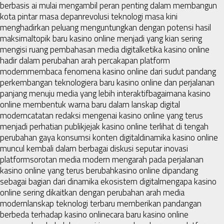
berbasis ai mulai mengambil peran penting dalam membangun
kota pintar masa depan
revolusi teknologi masa kini
menghadirkan peluang menguntungkan dengan potensi hasil
maksimal
topik baru kasino online menjadi yang kian sering
mengisi ruang pembahasan media digital
ketika kasino online
hadir dalam perubahan arah percakapan platform
modern
membaca fenomena kasino online dari sudut pandang
perkembangan teknologi
era baru kasino online dan perjalanan
panjang menuju media yang lebih interaktif
bagaimana kasino
online membentuk warna baru dalam lanskap digital
modern
catatan redaksi mengenai kasino online yang terus
menjadi perhatian publik
jejak kasino online terlihat di tengah
perubahan gaya konsumsi konten digital
dinamika kasino online
muncul kembali dalam berbagai diskusi seputar inovasi
platform
sorotan media modern mengarah pada perjalanan
kasino online yang terus berubah
kasino online dipandang
sebagai bagian dari dinamika ekosistem digital
mengapa kasino
online sering dikaitkan dengan perubahan arah media
modern
lanskap teknologi terbaru memberikan pandangan
berbeda terhadap kasino online
cara baru kasino online