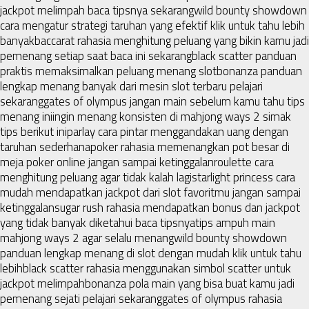
jackpot melimpah baca tipsnya sekarang
wild bounty showdown
cara mengatur strategi taruhan yang efektif klik untuk tahu lebih
banyak
baccarat rahasia menghitung peluang yang bikin kamu jadi
pemenang setiap saat baca ini sekarang
black scatter panduan
praktis memaksimalkan peluang menang slot
bonanza panduan
lengkap menang banyak dari mesin slot terbaru pelajari
sekarang
gates of olympus jangan main sebelum kamu tahu tips
menang ini
ingin menang konsisten di mahjong ways 2 simak
tips berikut ini
parlay cara pintar menggandakan uang dengan
taruhan sederhana
poker rahasia memenangkan pot besar di
meja poker online jangan sampai ketinggalan
roulette cara
menghitung peluang agar tidak kalah lagi
starlight princess cara
mudah mendapatkan jackpot dari slot favoritmu jangan sampai
ketinggalan
sugar rush rahasia mendapatkan bonus dan jackpot
yang tidak banyak diketahui baca tipsnya
tips ampuh main
mahjong ways 2 agar selalu menang
wild bounty showdown
panduan lengkap menang di slot dengan mudah klik untuk tahu
lebih
black scatter rahasia menggunakan simbol scatter untuk
jackpot melimpah
bonanza pola main yang bisa buat kamu jadi
pemenang sejati pelajari sekarang
gates of olympus rahasia