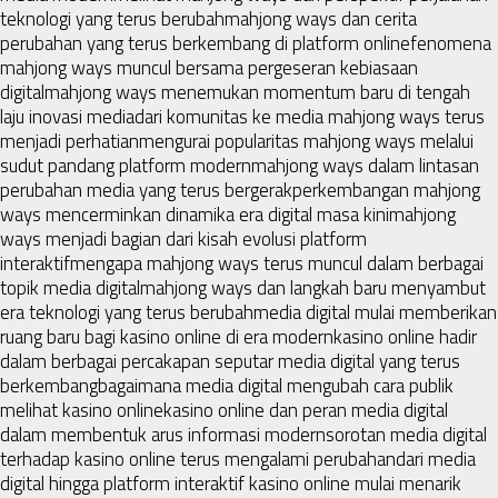
teknologi yang terus berubah
mahjong ways dan cerita
perubahan yang terus berkembang di platform online
fenomena
mahjong ways muncul bersama pergeseran kebiasaan
digital
mahjong ways menemukan momentum baru di tengah
laju inovasi media
dari komunitas ke media mahjong ways terus
menjadi perhatian
mengurai popularitas mahjong ways melalui
sudut pandang platform modern
mahjong ways dalam lintasan
perubahan media yang terus bergerak
perkembangan mahjong
ways mencerminkan dinamika era digital masa kini
mahjong
ways menjadi bagian dari kisah evolusi platform
interaktif
mengapa mahjong ways terus muncul dalam berbagai
topik media digital
mahjong ways dan langkah baru menyambut
era teknologi yang terus berubah
media digital mulai memberikan
ruang baru bagi kasino online di era modern
kasino online hadir
dalam berbagai percakapan seputar media digital yang terus
berkembang
bagaimana media digital mengubah cara publik
melihat kasino online
kasino online dan peran media digital
dalam membentuk arus informasi modern
sorotan media digital
terhadap kasino online terus mengalami perubahan
dari media
digital hingga platform interaktif kasino online mulai menarik