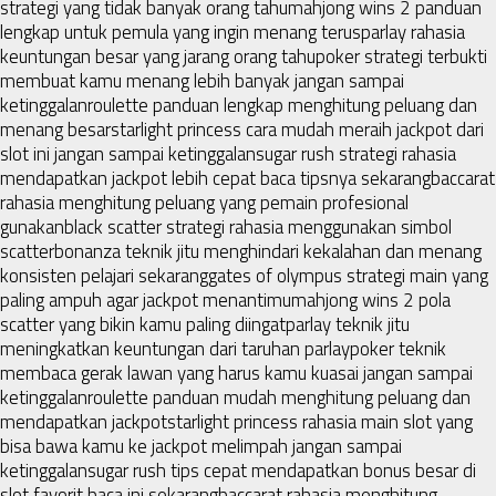
strategi yang tidak banyak orang tahu
mahjong wins 2 panduan
lengkap untuk pemula yang ingin menang terus
parlay rahasia
keuntungan besar yang jarang orang tahu
poker strategi terbukti
membuat kamu menang lebih banyak jangan sampai
ketinggalan
roulette panduan lengkap menghitung peluang dan
menang besar
starlight princess cara mudah meraih jackpot dari
slot ini jangan sampai ketinggalan
sugar rush strategi rahasia
mendapatkan jackpot lebih cepat baca tipsnya sekarang
baccarat
rahasia menghitung peluang yang pemain profesional
gunakan
black scatter strategi rahasia menggunakan simbol
scatter
bonanza teknik jitu menghindari kekalahan dan menang
konsisten pelajari sekarang
gates of olympus strategi main yang
paling ampuh agar jackpot menantimu
mahjong wins 2 pola
scatter yang bikin kamu paling diingat
parlay teknik jitu
meningkatkan keuntungan dari taruhan parlay
poker teknik
membaca gerak lawan yang harus kamu kuasai jangan sampai
ketinggalan
roulette panduan mudah menghitung peluang dan
mendapatkan jackpot
starlight princess rahasia main slot yang
bisa bawa kamu ke jackpot melimpah jangan sampai
ketinggalan
sugar rush tips cepat mendapatkan bonus besar di
slot favorit baca ini sekarang
baccarat rahasia menghitung