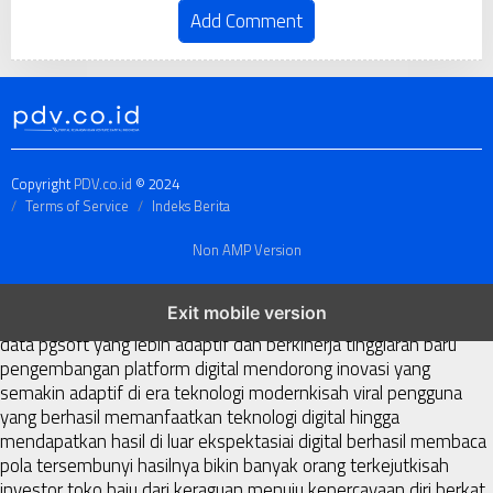
Add Comment
Copyright
PDV.co.id
© 2024
Terms of Service
Indeks Berita
Non AMP Version
transformasi digital pragmatic play menjadi inspirasi baru dalam
Exit mobile version
menghadirkan inovasi berkualitas
ai digital menjadi kunci analisis
data pgsoft yang lebih adaptif dan berkinerja tinggi
arah baru
pengembangan platform digital mendorong inovasi yang
semakin adaptif di era teknologi modern
kisah viral pengguna
yang berhasil memanfaatkan teknologi digital hingga
mendapatkan hasil di luar ekspektasi
ai digital berhasil membaca
pola tersembunyi hasilnya bikin banyak orang terkejut
kisah
investor toko baju dari keraguan menuju kepercayaan diri berkat