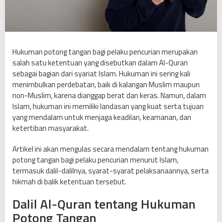
a
n
b
a
g
Hukuman potong tangan bagi pelaku pencurian merupakan
i
salah satu ketentuan yang disebutkan dalam Al-Quran
P
sebagai bagian dari syariat Islam. Hukuman ini sering kali
e
menimbulkan perdebatan, baik di kalangan Muslim maupun
l
non-Muslim, karena dianggap berat dan keras. Namun, dalam
a
Islam, hukuman ini memiliki landasan yang kuat serta tujuan
k
yang mendalam untuk menjaga keadilan, keamanan, dan
u
ketertiban masyarakat.
P
e
Artikel ini akan mengulas secara mendalam tentang hukuman
n
potong tangan bagi pelaku pencurian menurut Islam,
c
termasuk dalil-dalilnya, syarat-syarat pelaksanaannya, serta
u
hikmah di balik ketentuan tersebut.
r
Dalil Al-Quran tentang Hukuman
i
Potong Tangan
a