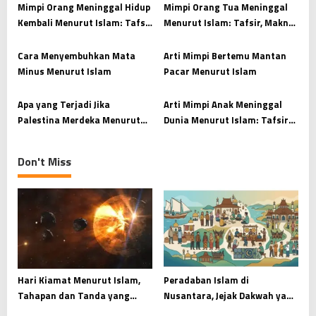
g
Mimpi Orang Meninggal Hidup
Mimpi Orang Tua Meninggal
a
Kembali Menurut Islam: Tafsir
Menurut Islam: Tafsir, Makna,
t
dan Makna yang Mendalam
dan Cara Menyikapinya
i
Cara Menyembuhkan Mata
Arti Mimpi Bertemu Mantan
Minus Menurut Islam
Pacar Menurut Islam
o
n
Apa yang Terjadi Jika
Arti Mimpi Anak Meninggal
Palestina Merdeka Menurut
Dunia Menurut Islam: Tafsir
Islam?
dan Maknanya
Don't Miss
Hari Kiamat Menurut Islam,
Peradaban Islam di
Tahapan dan Tanda yang
Nusantara, Jejak Dakwah yang
Wajib Dipahami
Menyatu dengan Budaya