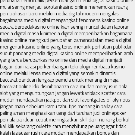
perubahan era
di balik perkembangan media digital kasino online
mulai sering menjadi sorotan
kasino online menemukan ruang
pembahasan baru melalui media digital modern
mengulas
bagaimana media digital mengangkat fenomena kasino online
secara berbeda
kasino online kian sering muncul dalam laporan
media digital masa kini
media digital memperlihatkan bagaimana
kasino online mengikuti perubahan zaman
catatan media digital
mengenai kasino online yang terus menarik perhatian publik
dari
sudut pandang media digital kasino online memperlihatkan arah
yang terus berubah
kasino online dan media digital menjadi
bagian dari narasi perkembangan teknologi
membaca kasino
online melalui lensa media digital yang semakin dinamis
baccarat panduan lengkap pemula untuk menang di meja
baccarat online klik disini
bonanza cara mudah menyusun pola
slot yang menguntungkan jangan lewatkan
black scatter cara
mudah mendapatkan jackpot dari slot favorit
gates of olympus
jangan main sebelum kamu tahu tips menang ini
parlay cara
paling aman menghasilkan uang dari taruhan judi online
poker
pemula panduan cepat meningkatkan skill dan menang berkali
kali klik sekarang
roulette cara menghitung peluang agar tidak
kalah lagi
sugar rush cara mudah mendapatkan bonus dan