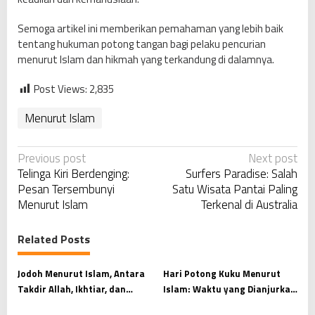
Semoga artikel ini memberikan pemahaman yang lebih baik
tentang hukuman potong tangan bagi pelaku pencurian
menurut Islam dan hikmah yang terkandung di dalamnya.
Post Views:
2,835
Menurut Islam
P
Previous post
Next post
Telinga Kiri Berdenging:
Surfers Paradise: Salah
o
Pesan Tersembunyi
Satu Wisata Pantai Paling
s
Menurut Islam
Terkenal di Australia
t
n
Related Posts
a
v
Jodoh Menurut Islam, Antara
Hari Potong Kuku Menurut
Takdir Allah, Ikhtiar, dan
Islam: Waktu yang Dianjurkan
i
Kesiapan Menjaga Amanah
dan Hikmah di Baliknya