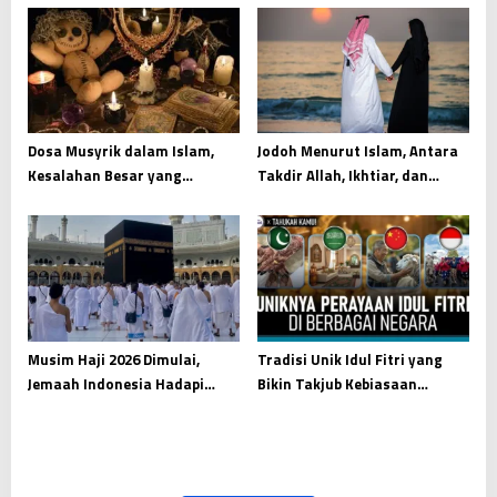
Dosa Musyrik dalam Islam,
Jodoh Menurut Islam, Antara
Kesalahan Besar yang
Takdir Allah, Ikhtiar, dan
Mengikis Tauhid dari Akar
Kesiapan Menjaga Amanah
Hati
Musim Haji 2026 Dimulai,
Tradisi Unik Idul Fitri yang
Jemaah Indonesia Hadapi
Bikin Takjub Kebiasaan
Ibadah Besar di Tanah Suci
Menarik Dunia Islam