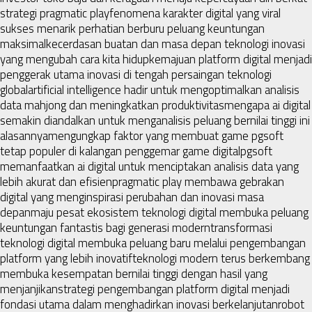
strategi pragmatic play
fenomena karakter digital yang viral
sukses menarik perhatian berburu peluang keuntungan
maksimal
kecerdasan buatan dan masa depan teknologi inovasi
yang mengubah cara kita hidup
kemajuan platform digital menjadi
penggerak utama inovasi di tengah persaingan teknologi
global
artificial intelligence hadir untuk mengoptimalkan analisis
data mahjong dan meningkatkan produktivitas
mengapa ai digital
semakin diandalkan untuk menganalisis peluang bernilai tinggi ini
alasannya
mengungkap faktor yang membuat game pgsoft
tetap populer di kalangan penggemar game digital
pgsoft
memanfaatkan ai digital untuk menciptakan analisis data yang
lebih akurat dan efisien
pragmatic play membawa gebrakan
digital yang menginspirasi perubahan dan inovasi masa
depan
maju pesat ekosistem teknologi digital membuka peluang
keuntungan fantastis bagi generasi modern
transformasi
teknologi digital membuka peluang baru melalui pengembangan
platform yang lebih inovatif
teknologi modern terus berkembang
membuka kesempatan bernilai tinggi dengan hasil yang
menjanjikan
strategi pengembangan platform digital menjadi
fondasi utama dalam menghadirkan inovasi berkelanjutan
robot