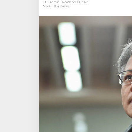
PDV Admin
November 11, 2024
Termahal
Sosok
1843 Views
Dunia