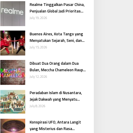
Realme Tinggalkan Pasar China,
Penjualan Global Jadi Prioritas
Utama
July 19, 2026
Buenos Aires, Kota Tango yang
Menyatukan Sejarah, Seni, dan
Gairah Argentina
July 15, 2026
Dibuat Dua Orang dalam Dua
Bulan, Meccha Chameleon Raup
Pendapatan Fantastis
July 12, 2026
Peradaban Islam di Nusantara,
Jejak Dakwah yang Menyatu
dengan Budaya
July 8, 2026
Konspirasi UFO, Antara Langit
yang Misterius dan Rasa