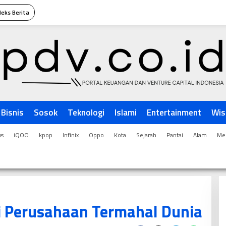
deks Berita
Bisnis
Sosok
Teknologi
Islami
Entertainment
Wis
us
iQOO
kpop
Infinix
Oppo
Kota
Sejarah
Pantai
Alam
Men
i Perusahaan Termahal Dunia