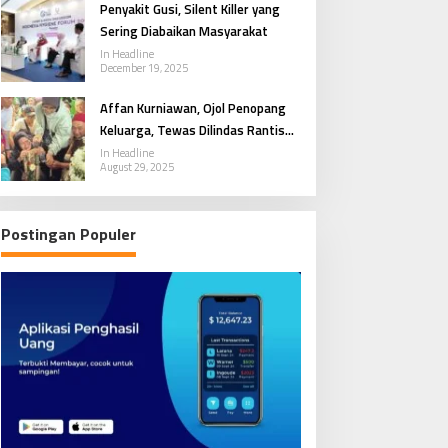
Penyakit Gusi, Silent Killer yang
Sering Diabaikan Masyarakat
In Headline
December 19, 2025
Affan Kurniawan, Ojol Penopang
Keluarga, Tewas Dilindas Rantis
Brimob
In Headline
August 29, 2025
Postingan Populer