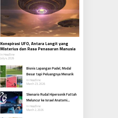
Konspirasi UFO, Antara Langit yang
Misterius dan Rasa Penasaran Manusia
In Headline
July 4, 2026
Bisnis Lapangan Padel, Modal
Besar tapi Peluangnya Menarik
In Headline
March 23, 2026
Skenario Rudal Hipersonik Fattah
Meluncur ke Israel Anatomi
Respons Iran dalam Konflik Besar
In Headline
March 2, 2026