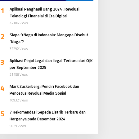
1
Aplikasi Penghasil Uang 2024 : Revolusi
Teknologi Finansial di Era Digital
47106 Views
2
Siapa 9 Naga di Indonesia: Mengapa Disebut
“Naga”?
32292 Views
3
Aplikasi Pinjol Legal dan Ilegal Terbaru dari OJK
per September 2025
21758 Views
4
Mark Zuckerberg: Pendiri Facebook dan
Pencetus Revolusi Media Sosial
10932 Views
5
7 Rekomendasi Sepeda Listrik Terbaru dan
Harganya pada Desember 2024
9029 Views