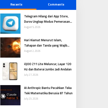
Recents
Comments
Telegram Hilang dari App Store,
Durov Ungkap Modus Pemerasan
Digital
August 5, 2026
Hari Kiamat Menurut Islam,
Tahapan dan Tanda yang Wajib
Dipahami
August 2, 2026
iQOO Z11 Lite Meluncur, Layar 120
Hz dan Baterai Jumbo Jadi Andalan
July 27, 2026
AI Anthropic Bantu Pecahkan Teka
Teki Matematika Berusia 87 Tahun
July 23, 2026