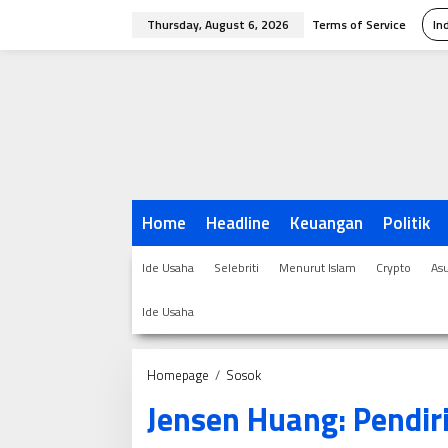
Skip
Thursday, August 6, 2026
Terms of Service
In
to
content
Home
Headline
Keuangan
Politik
Ide Usaha
Selebriti
Menurut Islam
Crypto
As
Ide Usaha
Jensen
Homepage
/
Sosok
Huang:
Jensen Huang: Pendir
Pendiri
Perusahaan