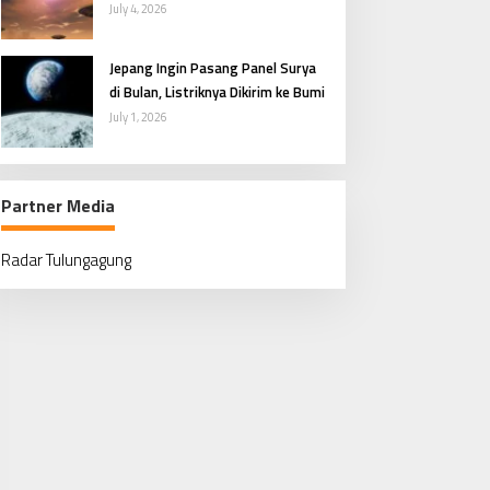
Penasaran Manusia
July 4, 2026
Jepang Ingin Pasang Panel Surya
di Bulan, Listriknya Dikirim ke Bumi
July 1, 2026
Partner Media
Radar Tulungagung