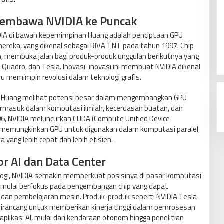
 Membawa NVIDIA ke Puncak
DIA di bawah kepemimpinan Huang adalah penciptaan GPU
mereka, yang dikenal sebagai RIVA TNT pada tahun 1997. Chip
aan, membuka jalan bagi produk-produk unggulan berikutnya yang
 Quadro, dan Tesla. Inovasi-inovasi ini membuat NVIDIA dikenal
 memimpin revolusi dalam teknologi grafis.
fis, Huang melihat potensi besar dalam mengembangkan GPU
termasuk dalam komputasi ilmiah, kecerdasan buatan, dan
6, NVIDIA meluncurkan CUDA (Compute Unified Device
g memungkinkan GPU untuk digunakan dalam komputasi paralel,
yang lebih cepat dan lebih efisien.
r AI dan Data Center
ogi, NVIDIA semakin memperkuat posisinya di pasar komputasi
A mulai berfokus pada pengembangan chip yang dapat
dan pembelajaran mesin. Produk-produk seperti NVIDIA Tesla
irancang untuk memberikan kinerja tinggi dalam pemrosesan
plikasi AI, mulai dari kendaraan otonom hingga penelitian