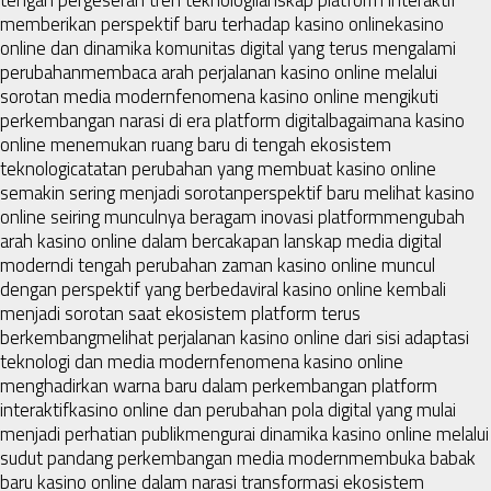
memberikan perspektif baru terhadap kasino online
kasino
online dan dinamika komunitas digital yang terus mengalami
perubahan
membaca arah perjalanan kasino online melalui
sorotan media modern
fenomena kasino online mengikuti
perkembangan narasi di era platform digital
bagaimana kasino
online menemukan ruang baru di tengah ekosistem
teknologi
catatan perubahan yang membuat kasino online
semakin sering menjadi sorotan
perspektif baru melihat kasino
online seiring munculnya beragam inovasi platform
mengubah
arah kasino online dalam bercakapan lanskap media digital
modern
di tengah perubahan zaman kasino online muncul
dengan perspektif yang berbeda
viral kasino online kembali
menjadi sorotan saat ekosistem platform terus
berkembang
melihat perjalanan kasino online dari sisi adaptasi
teknologi dan media modern
fenomena kasino online
menghadirkan warna baru dalam perkembangan platform
interaktif
kasino online dan perubahan pola digital yang mulai
menjadi perhatian publik
mengurai dinamika kasino online melalui
sudut pandang perkembangan media modern
membuka babak
baru kasino online dalam narasi transformasi ekosistem