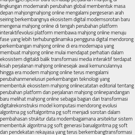
lingkungan modern
arah perubahan global membentuk masa
depan mahjong
mahjong online mengalami pergeseran arah
seiring berkembangnya ekosistem digital modern
sorotan baru
mengenai mahjong online di tengah perubahan platform
interaktif
evolusi platform membawa mahjong online menuju
fase yang lebih terhubung
dinamika pengguna digital mendorong
perkembangan mahjong online di era modern
apa yang
membuat mahjong online mulai mendapat perhatian dalam
ekosistem digital
di balik transformasi media interaktif terdapat
kisah perjalanan mahjong online
sejak awal kemunculannya
hingga era modern mahjong online terus mengalami
perubahan
menelusuri perkembangan teknologi yang
membentuk ekosistem mahjong online
catatan editorial tentang
perubahan platform dan perjalanan mahjong online
pandangan
baru melihat mahjong online sebagai bagian dari transformasi
digital
rekonstruksi model komputasi mendorong evolusi
algoritma pg soft
algoritma pg soft menjadi sorotan dalam
pembahasan struktur data modern
bagaimana arsitektur sistem
membentuk algoritma pg soft generasi baru
algoritma pg soft
dan pendekatan rekayasa yang terus berkembang
transformasi