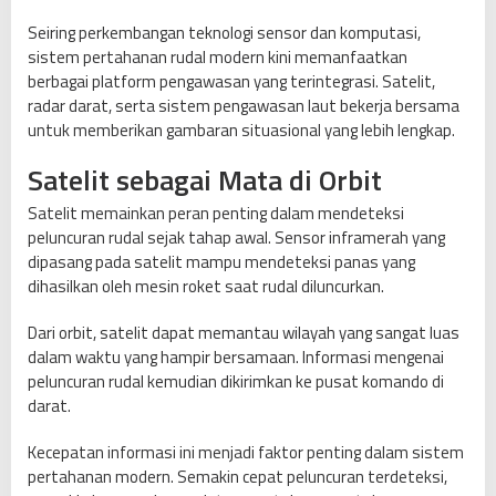
R
Seiring perkembangan teknologi sensor dan komputasi,
u
sistem pertahanan rudal modern kini memanfaatkan
d
berbagai platform pengawasan yang terintegrasi. Satelit,
a
radar darat, serta sistem pengawasan laut bekerja bersama
l
untuk memberikan gambaran situasional yang lebih lengkap.
I
r
Satelit sebagai Mata di Orbit
a
Satelit memainkan peran penting dalam mendeteksi
n
peluncuran rudal sejak tahap awal. Sensor inframerah yang
dipasang pada satelit mampu mendeteksi panas yang
dihasilkan oleh mesin roket saat rudal diluncurkan.
Dari orbit, satelit dapat memantau wilayah yang sangat luas
dalam waktu yang hampir bersamaan. Informasi mengenai
peluncuran rudal kemudian dikirimkan ke pusat komando di
darat.
Kecepatan informasi ini menjadi faktor penting dalam sistem
pertahanan modern. Semakin cepat peluncuran terdeteksi,