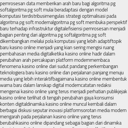
pemrosesan data memberikan arah baru bagi algoritma pg
soft
algoritma pg soft mulai beradaptasi dengan model
komputasi terdistribusi
mengulas strategi optimalisasi pada
algoritma pg soft modern
algoritma pg soft membuka perspektif
baru terhadap infrastruktur digital
efisiensi pemrosesan menjadi
bagian penting dari algoritma pg soft
algoritma pg soft
dikembangkan melalui pola komputasi yang lebih adaptif
topik
baru kasino online menjadi yang kian sering mengisi ruang
pembahasan media digital
ketika kasino online hadir dalam
perubahan arah percakapan platform modern
membaca
fenomena kasino online dari sudut pandang perkembangan
teknologi
era baru kasino online dan perjalanan panjang menuju
media yang lebih interaktif
bagaimana kasino online membentuk
warna baru dalam lanskap digital modern
catatan redaksi
mengenai kasino online yang terus menjadi perhatian publik
jejak
kasino online terlihat di tengah perubahan gaya konsumsi
konten digital
dinamika kasino online muncul kembali dalam
berbagai diskusi seputar inovasi platform
sorotan media modern
mengarah pada perjalanan kasino online yang terus
berubah
kasino online dipandang sebagai bagian dari dinamika