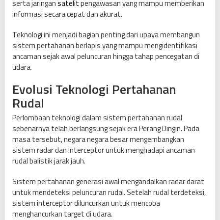
serta jaringan
satelit
pengawasan yang mampu memberikan
a
informasi secara cepat dan akurat.
n
g
Teknologi ini menjadi bagian penting dari upaya membangun
k
sistem pertahanan berlapis yang mampu mengidentifikasi
a
ancaman sejak awal peluncuran hingga tahap pencegatan di
n
udara.
S
i
Evolusi Teknologi Pertahanan
s
Rudal
t
e
Perlombaan teknologi dalam sistem pertahanan rudal
m
sebenarnya telah berlangsung sejak era Perang Dingin. Pada
P
masa tersebut, negara negara besar mengembangkan
e
sistem radar dan interceptor untuk menghadapi ancaman
n
rudal balistik jarak jauh.
a
n
Sistem pertahanan generasi awal mengandalkan radar darat
g
untuk mendeteksi peluncuran rudal. Setelah rudal terdeteksi,
k
sistem interceptor diluncurkan untuk mencoba
a
menghancurkan target di udara.
l