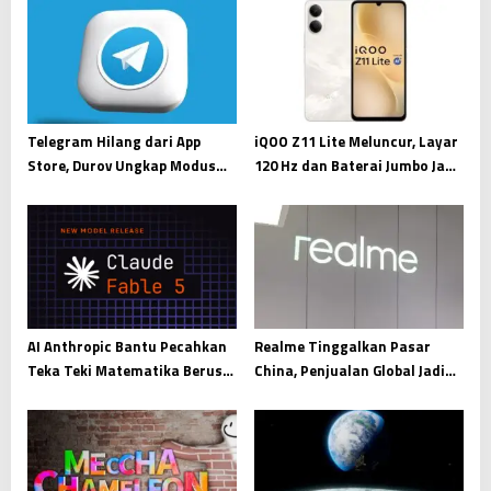
i
g
a
t
i
Telegram Hilang dari App
iQOO Z11 Lite Meluncur, Layar
Store, Durov Ungkap Modus
120 Hz dan Baterai Jumbo Jadi
o
Pemerasan Digital
Andalan
n
AI Anthropic Bantu Pecahkan
Realme Tinggalkan Pasar
Teka Teki Matematika Berusia
China, Penjualan Global Jadi
87 Tahun
Prioritas Utama