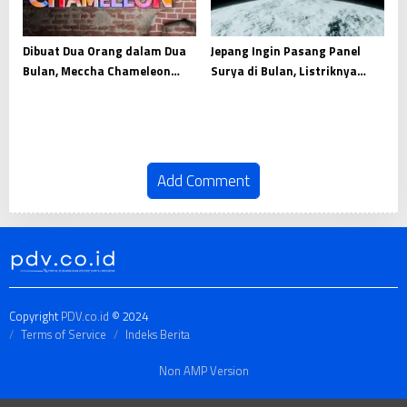
Dibuat Dua Orang dalam Dua
Jepang Ingin Pasang Panel
Bulan, Meccha Chameleon
Surya di Bulan, Listriknya
Raup Pendapatan Fantastis
Dikirim ke Bumi
Add Comment
Copyright
PDV.co.id
© 2024
Terms of Service
Indeks Berita
Non AMP Version