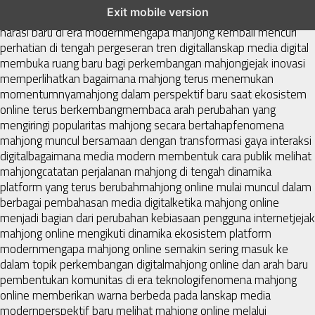
mahjong menjadi sorotan dalam perubahan pola interaksi digital
Exit mobile version
masa kini
dari komunitas hingga platform mahjong membangun
narasi baru di era modern
mengapa mahjong kembali mencuri
perhatian di tengah pergeseran tren digital
lanskap media digital
membuka ruang baru bagi perkembangan mahjong
jejak inovasi
memperlihatkan bagaimana mahjong terus menemukan
momentumnya
mahjong dalam perspektif baru saat ekosistem
online terus berkembang
membaca arah perubahan yang
mengiringi popularitas mahjong secara bertahap
fenomena
mahjong muncul bersamaan dengan transformasi gaya interaksi
digital
bagaimana media modern membentuk cara publik melihat
mahjong
catatan perjalanan mahjong di tengah dinamika
platform yang terus berubah
mahjong online mulai muncul dalam
berbagai pembahasan media digital
ketika mahjong online
menjadi bagian dari perubahan kebiasaan pengguna internet
jejak
mahjong online mengikuti dinamika ekosistem platform
modern
mengapa mahjong online semakin sering masuk ke
dalam topik perkembangan digital
mahjong online dan arah baru
pembentukan komunitas di era teknologi
fenomena mahjong
online memberikan warna berbeda pada lanskap media
modern
perspektif baru melihat mahjong online melalui