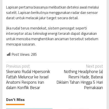
Lapisan pertama biasanya melibatkan deteksi awal melalui
satelit. Lapisan berikutnya menggunakan radar dan sensor
darat untuk melacak jalur target secara detail.
Jika rudal terus mendekat, sistem pencegat seperti
interceptor atau teknologi energi terarah dapat digunakan
untuk mencoba menghentikan ancaman tersebut sebelum
mencapai sasaran.
Post Views:
285
P
Previous post
Next post
Skenario Rudal Hipersonik
Nothing Headphone (a)
o
Fattah Meluncur ke Israel
Resmi Hadir, Baterai
s
Anatomi Respons Iran
Diklaim Tahan Hingga 5 Hari
t
dalam Konflik Besar
Pemakaian
n
a
Don't Miss
v