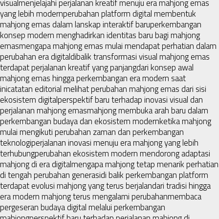
visual
menjelajahi perjalanan kreatif menuju era mahjong emas
yang lebih modern
perubahan platform digital membentuk
mahjong emas dalam lanskap interaktif baru
perkembangan
konsep modern menghadirkan identitas baru bagi mahjong
emas
mengapa mahjong emas mulai mendapat perhatian dalam
perubahan era digital
dibalik transformasi visual mahjong emas
terdapat perjalanan kreatif yang panjang
dari konsep awal
mahjong emas hingga perkembangan era modern saat
ini
catatan editorial melihat perubahan mahjong emas dari sisi
ekosistem digital
perspektif baru terhadap inovasi visual dan
perjalanan mahjong emas
mahjong membuka arah baru dalam
perkembangan budaya dan ekosistem modern
ketika mahjong
mulai mengikuti perubahan zaman dan perkembangan
teknologi
perjalanan inovasi menuju era mahjong yang lebih
terhubung
perubahan ekosistem modern mendorong adaptasi
mahjong di era digital
mengapa mahjong tetap menarik perhatian
di tengah perubahan generasi
di balik perkembangan platform
terdapat evolusi mahjong yang terus berjalan
dari tradisi hingga
era modern mahjong terus mengalami perubahan
membaca
pergeseran budaya digital melalui perkembangan
mahjong
perspektif baru terhadap perjalanan mahjong di