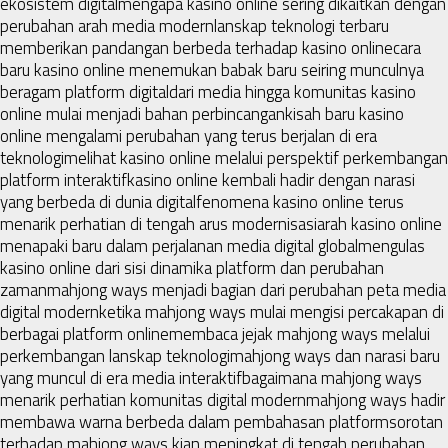
ekosistem digital
mengapa kasino online sering dikaitkan dengan
perubahan arah media modern
lanskap teknologi terbaru
memberikan pandangan berbeda terhadap kasino online
cara
baru kasino online menemukan babak baru seiring munculnya
beragam platform digital
dari media hingga komunitas kasino
online mulai menjadi bahan perbincangan
kisah baru kasino
online mengalami perubahan yang terus berjalan di era
teknologi
melihat kasino online melalui perspektif perkembangan
platform interaktif
kasino online kembali hadir dengan narasi
yang berbeda di dunia digital
fenomena kasino online terus
menarik perhatian di tengah arus modernisasi
arah kasino online
menapaki baru dalam perjalanan media digital global
mengulas
kasino online dari sisi dinamika platform dan perubahan
zaman
mahjong ways menjadi bagian dari perubahan peta media
digital modern
ketika mahjong ways mulai mengisi percakapan di
berbagai platform online
membaca jejak mahjong ways melalui
perkembangan lanskap teknologi
mahjong ways dan narasi baru
yang muncul di era media interaktif
bagaimana mahjong ways
menarik perhatian komunitas digital modern
mahjong ways hadir
membawa warna berbeda dalam pembahasan platform
sorotan
terhadap mahjong ways kian meningkat di tengah perubahan