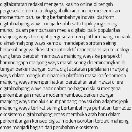
digital
catatan redaksi mengenai kasino online di tengah
pergeseran tren teknologi global
kasino online menemukan
momentum baru seiring bertambahnya inovasi platform
digital
mahjong ways menjadi salah satu topik yang sering
muncul dalam pembahasan media digital
di balik popularitas
mahjong ways terdapat pergeseran tren platform yang menarik
disimak
mahjong ways kembali mendapat sorotan seiring
berkembangnya ekosistem interaktif modern
lanskap teknologi
yang terus berubah membawa mahjong ways ke perspektif
baru
mengapa mahjong ways masih sering diperbincangkan di
tengah perkembangan dunia digital
catatan perjalanan mahjong
ways dalam mengikuti dinamika platform masa kini
fenomena
mahjong ways memperlihatkan perubahan arah narasi di era
digital
mahjong ways hadir dalam berbagai diskusi mengenai
perkembangan media modern
membaca perkembangan
mahjong ways melalui sudut pandang inovasi dan adaptasi
jejak
mahjong ways terlihat seiring bertambahnya perhatian terhadap
ekosistem digital
mahjong emas membuka arah baru dalam
perkembangan konsep digital modern
sorotan terbaru mahjong
emas menjadi bagian dari perubahan ekosistem