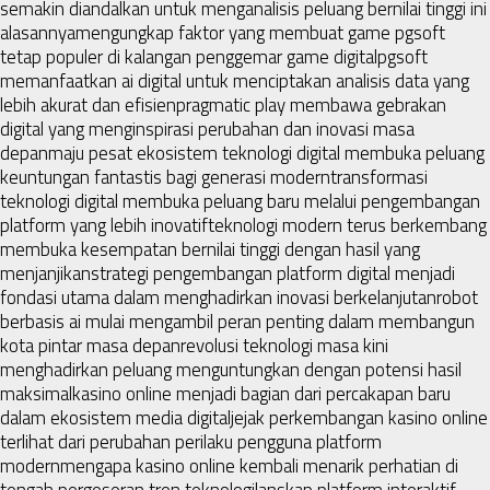
semakin diandalkan untuk menganalisis peluang bernilai tinggi ini
alasannya
mengungkap faktor yang membuat game pgsoft
tetap populer di kalangan penggemar game digital
pgsoft
memanfaatkan ai digital untuk menciptakan analisis data yang
lebih akurat dan efisien
pragmatic play membawa gebrakan
digital yang menginspirasi perubahan dan inovasi masa
depan
maju pesat ekosistem teknologi digital membuka peluang
keuntungan fantastis bagi generasi modern
transformasi
teknologi digital membuka peluang baru melalui pengembangan
platform yang lebih inovatif
teknologi modern terus berkembang
membuka kesempatan bernilai tinggi dengan hasil yang
menjanjikan
strategi pengembangan platform digital menjadi
fondasi utama dalam menghadirkan inovasi berkelanjutan
robot
berbasis ai mulai mengambil peran penting dalam membangun
kota pintar masa depan
revolusi teknologi masa kini
menghadirkan peluang menguntungkan dengan potensi hasil
maksimal
kasino online menjadi bagian dari percakapan baru
dalam ekosistem media digital
jejak perkembangan kasino online
terlihat dari perubahan perilaku pengguna platform
modern
mengapa kasino online kembali menarik perhatian di
tengah pergeseran tren teknologi
lanskap platform interaktif