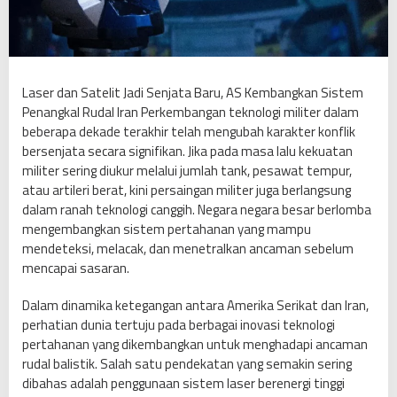
d
i
S
e
n
Laser dan Satelit Jadi Senjata Baru, AS Kembangkan Sistem
j
Penangkal Rudal Iran Perkembangan teknologi militer dalam
a
beberapa dekade terakhir telah mengubah karakter konflik
t
bersenjata secara signifikan. Jika pada masa lalu kekuatan
a
militer sering diukur melalui jumlah tank, pesawat tempur,
B
atau artileri berat, kini persaingan militer juga berlangsung
a
dalam ranah teknologi canggih. Negara negara besar berlomba
r
mengembangkan sistem pertahanan yang mampu
u
mendeteksi, melacak, dan menetralkan ancaman sebelum
,
mencapai sasaran.
A
Dalam dinamika ketegangan antara Amerika Serikat dan Iran,
S
perhatian dunia tertuju pada berbagai inovasi teknologi
K
pertahanan yang dikembangkan untuk menghadapi ancaman
e
rudal balistik. Salah satu pendekatan yang semakin sering
m
dibahas adalah penggunaan sistem laser berenergi tinggi
b