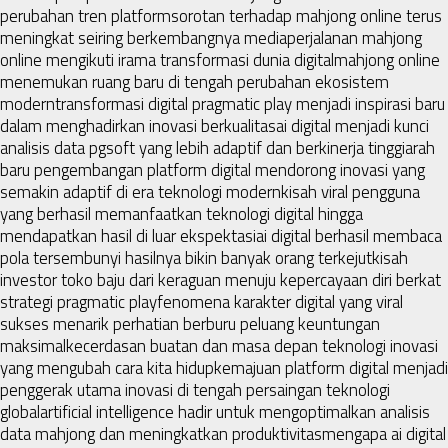
perubahan tren platform
sorotan terhadap mahjong online terus
meningkat seiring berkembangnya media
perjalanan mahjong
online mengikuti irama transformasi dunia digital
mahjong online
menemukan ruang baru di tengah perubahan ekosistem
modern
transformasi digital pragmatic play menjadi inspirasi baru
dalam menghadirkan inovasi berkualitas
ai digital menjadi kunci
analisis data pgsoft yang lebih adaptif dan berkinerja tinggi
arah
baru pengembangan platform digital mendorong inovasi yang
semakin adaptif di era teknologi modern
kisah viral pengguna
yang berhasil memanfaatkan teknologi digital hingga
mendapatkan hasil di luar ekspektasi
ai digital berhasil membaca
pola tersembunyi hasilnya bikin banyak orang terkejut
kisah
investor toko baju dari keraguan menuju kepercayaan diri berkat
strategi pragmatic play
fenomena karakter digital yang viral
sukses menarik perhatian berburu peluang keuntungan
maksimal
kecerdasan buatan dan masa depan teknologi inovasi
yang mengubah cara kita hidup
kemajuan platform digital menjadi
penggerak utama inovasi di tengah persaingan teknologi
global
artificial intelligence hadir untuk mengoptimalkan analisis
data mahjong dan meningkatkan produktivitas
mengapa ai digital