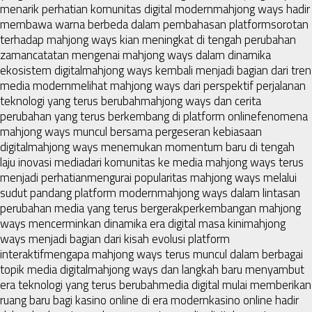
menarik perhatian komunitas digital modern
mahjong ways hadir
membawa warna berbeda dalam pembahasan platform
sorotan
terhadap mahjong ways kian meningkat di tengah perubahan
zaman
catatan mengenai mahjong ways dalam dinamika
ekosistem digital
mahjong ways kembali menjadi bagian dari tren
media modern
melihat mahjong ways dari perspektif perjalanan
teknologi yang terus berubah
mahjong ways dan cerita
perubahan yang terus berkembang di platform online
fenomena
mahjong ways muncul bersama pergeseran kebiasaan
digital
mahjong ways menemukan momentum baru di tengah
laju inovasi media
dari komunitas ke media mahjong ways terus
menjadi perhatian
mengurai popularitas mahjong ways melalui
sudut pandang platform modern
mahjong ways dalam lintasan
perubahan media yang terus bergerak
perkembangan mahjong
ways mencerminkan dinamika era digital masa kini
mahjong
ways menjadi bagian dari kisah evolusi platform
interaktif
mengapa mahjong ways terus muncul dalam berbagai
topik media digital
mahjong ways dan langkah baru menyambut
era teknologi yang terus berubah
media digital mulai memberikan
ruang baru bagi kasino online di era modern
kasino online hadir