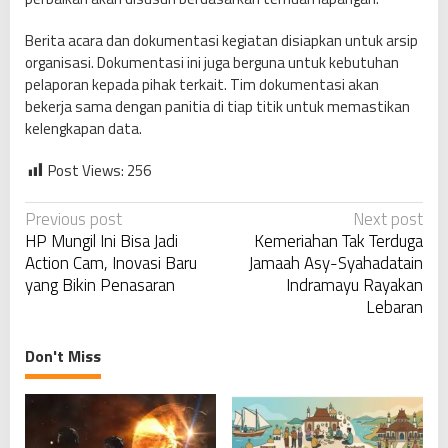
Berita acara dan dokumentasi kegiatan disiapkan untuk arsip
organisasi. Dokumentasi ini juga berguna untuk kebutuhan
pelaporan kepada pihak terkait. Tim dokumentasi akan
bekerja sama dengan panitia di tiap titik untuk memastikan
kelengkapan data.
Post Views:
256
P
Previous post
Next post
HP Mungil Ini Bisa Jadi
Kemeriahan Tak Terduga
o
Action Cam, Inovasi Baru
Jamaah Asy-Syahadatain
s
yang Bikin Penasaran
Indramayu Rayakan
t
Lebaran
n
a
Don't Miss
v
i
g