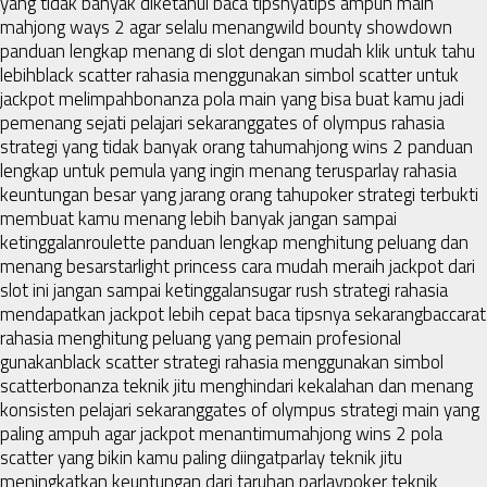
yang tidak banyak diketahui baca tipsnya
tips ampuh main
mahjong ways 2 agar selalu menang
wild bounty showdown
panduan lengkap menang di slot dengan mudah klik untuk tahu
lebih
black scatter rahasia menggunakan simbol scatter untuk
jackpot melimpah
bonanza pola main yang bisa buat kamu jadi
pemenang sejati pelajari sekarang
gates of olympus rahasia
strategi yang tidak banyak orang tahu
mahjong wins 2 panduan
lengkap untuk pemula yang ingin menang terus
parlay rahasia
keuntungan besar yang jarang orang tahu
poker strategi terbukti
membuat kamu menang lebih banyak jangan sampai
ketinggalan
roulette panduan lengkap menghitung peluang dan
menang besar
starlight princess cara mudah meraih jackpot dari
slot ini jangan sampai ketinggalan
sugar rush strategi rahasia
mendapatkan jackpot lebih cepat baca tipsnya sekarang
baccarat
rahasia menghitung peluang yang pemain profesional
gunakan
black scatter strategi rahasia menggunakan simbol
scatter
bonanza teknik jitu menghindari kekalahan dan menang
konsisten pelajari sekarang
gates of olympus strategi main yang
paling ampuh agar jackpot menantimu
mahjong wins 2 pola
scatter yang bikin kamu paling diingat
parlay teknik jitu
meningkatkan keuntungan dari taruhan parlay
poker teknik