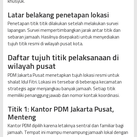
khusyuk.
m
a
Latar belakang penetapan lokasi
d
i
Penetapan titik titik dilakukan setelah melakukan survei
y
lapangan. Survei mempertimbangkan jarak antar titik dan
a
sebaran jamaah. Hasilnya disepakati untuk menyediakan
h
tujuh titik resmi di wilayah pusat kota.
d
Daftar tujuh titik pelaksanaan di
i
J
wilayah pusat
a
PDM Jakarta Pusat menetapkan tujuh lokasi resmi untuk
k
shalat Idul Fitri. Lokasi ini tersebar di beberapa kecamatan
p
strategis agar menjangkau banyak jamaah. Setiap titik
u
memiliki penanggung jawab dan nomor kontak koordinasi.
s
Titik 1: Kantor PDM Jakarta Pusat,
Menteng
Kantor PDM dipilih karena letaknya sentral dan familiar bagi
jamaah. Tempat ini mampu menampung jamaah lokal dengan