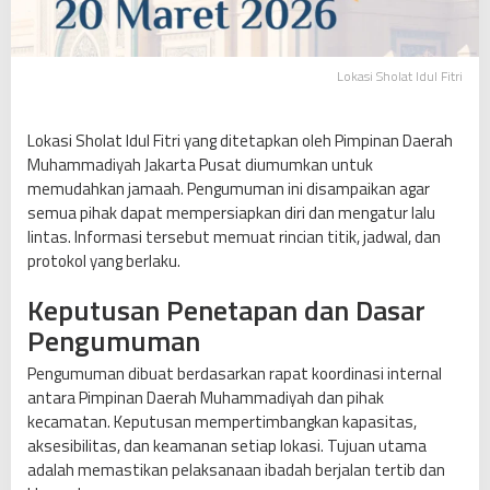
i
t
r
Lokasi Sholat Idul Fitri
i
7
T
Lokasi Sholat Idul Fitri yang ditetapkan oleh Pimpinan Daerah
i
Muhammadiyah Jakarta Pusat diumumkan untuk
t
memudahkan jamaah. Pengumuman ini disampaikan agar
i
semua pihak dapat mempersiapkan diri dan mengatur lalu
k
lintas. Informasi tersebut memuat rincian titik, jadwal, dan
R
protokol yang berlaku.
e
Keputusan Penetapan dan Dasar
s
m
Pengumuman
i
Pengumuman dibuat berdasarkan rapat koordinasi internal
M
antara Pimpinan Daerah Muhammadiyah dan pihak
u
kecamatan. Keputusan mempertimbangkan kapasitas,
h
aksesibilitas, dan keamanan setiap lokasi. Tujuan utama
a
adalah memastikan pelaksanaan ibadah berjalan tertib dan
m