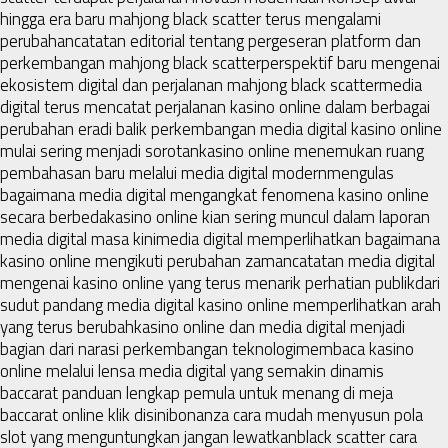
hingga era baru mahjong black scatter terus mengalami
perubahan
catatan editorial tentang pergeseran platform dan
perkembangan mahjong black scatter
perspektif baru mengenai
ekosistem digital dan perjalanan mahjong black scatter
media
digital terus mencatat perjalanan kasino online dalam berbagai
perubahan era
di balik perkembangan media digital kasino online
mulai sering menjadi sorotan
kasino online menemukan ruang
pembahasan baru melalui media digital modern
mengulas
bagaimana media digital mengangkat fenomena kasino online
secara berbeda
kasino online kian sering muncul dalam laporan
media digital masa kini
media digital memperlihatkan bagaimana
kasino online mengikuti perubahan zaman
catatan media digital
mengenai kasino online yang terus menarik perhatian publik
dari
sudut pandang media digital kasino online memperlihatkan arah
yang terus berubah
kasino online dan media digital menjadi
bagian dari narasi perkembangan teknologi
membaca kasino
online melalui lensa media digital yang semakin dinamis
baccarat panduan lengkap pemula untuk menang di meja
baccarat online klik disini
bonanza cara mudah menyusun pola
slot yang menguntungkan jangan lewatkan
black scatter cara