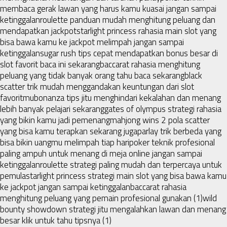
membaca gerak lawan yang harus kamu kuasai jangan sampai
ketinggalan
roulette panduan mudah menghitung peluang dan
mendapatkan jackpot
starlight princess rahasia main slot yang
bisa bawa kamu ke jackpot melimpah jangan sampai
ketinggalan
sugar rush tips cepat mendapatkan bonus besar di
slot favorit baca ini sekarang
baccarat rahasia menghitung
peluang yang tidak banyak orang tahu baca sekarang
black
scatter trik mudah menggandakan keuntungan dari slot
favoritmu
bonanza tips jitu menghindari kekalahan dan menang
lebih banyak pelajari sekarang
gates of olympus strategi rahasia
yang bikin kamu jadi pemenang
mahjong wins 2 pola scatter
yang bisa kamu terapkan sekarang juga
parlay trik berbeda yang
bisa bikin uangmu melimpah tiap hari
poker teknik profesional
paling ampuh untuk menang di meja online jangan sampai
ketinggalan
roulette strategi paling mudah dan terpercaya untuk
pemula
starlight princess strategi main slot yang bisa bawa kamu
ke jackpot jangan sampai ketinggalan
baccarat rahasia
menghitung peluang yang pemain profesional gunakan (1)
wild
bounty showdown strategi jitu mengalahkan lawan dan menang
besar klik untuk tahu tipsnya (1)