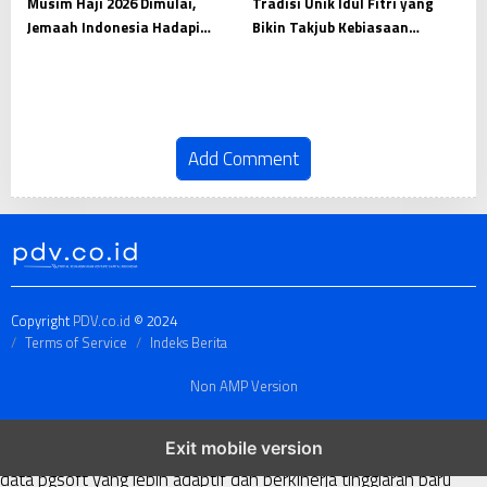
Musim Haji 2026 Dimulai,
Tradisi Unik Idul Fitri yang
Jemaah Indonesia Hadapi
Bikin Takjub Kebiasaan
Ibadah Besar di Tanah Suci
Menarik Dunia Islam
Add Comment
Copyright
PDV.co.id
© 2024
Terms of Service
Indeks Berita
Non AMP Version
transformasi digital pragmatic play menjadi inspirasi baru dalam
Exit mobile version
menghadirkan inovasi berkualitas
ai digital menjadi kunci analisis
data pgsoft yang lebih adaptif dan berkinerja tinggi
arah baru