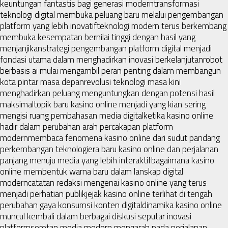
keuntungan fantastis bagi generasi modern
transformasi
teknologi digital membuka peluang baru melalui pengembangan
platform yang lebih inovatif
teknologi modern terus berkembang
membuka kesempatan bernilai tinggi dengan hasil yang
menjanjikan
strategi pengembangan platform digital menjadi
fondasi utama dalam menghadirkan inovasi berkelanjutan
robot
berbasis ai mulai mengambil peran penting dalam membangun
kota pintar masa depan
revolusi teknologi masa kini
menghadirkan peluang menguntungkan dengan potensi hasil
maksimal
topik baru kasino online menjadi yang kian sering
mengisi ruang pembahasan media digital
ketika kasino online
hadir dalam perubahan arah percakapan platform
modern
membaca fenomena kasino online dari sudut pandang
perkembangan teknologi
era baru kasino online dan perjalanan
panjang menuju media yang lebih interaktif
bagaimana kasino
online membentuk warna baru dalam lanskap digital
modern
catatan redaksi mengenai kasino online yang terus
menjadi perhatian publik
jejak kasino online terlihat di tengah
perubahan gaya konsumsi konten digital
dinamika kasino online
muncul kembali dalam berbagai diskusi seputar inovasi
platform
sorotan media modern mengarah pada perjalanan