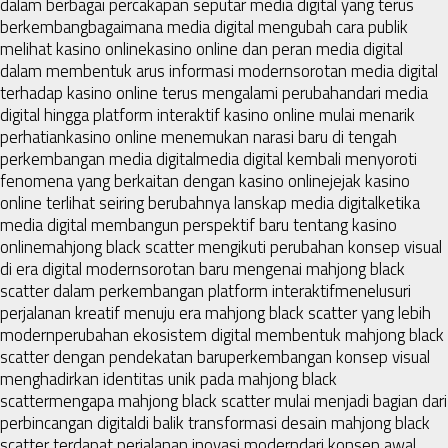
dalam berbagai percakapan seputar media digital yang terus
berkembang
bagaimana media digital mengubah cara publik
melihat kasino online
kasino online dan peran media digital
dalam membentuk arus informasi modern
sorotan media digital
terhadap kasino online terus mengalami perubahan
dari media
digital hingga platform interaktif kasino online mulai menarik
perhatian
kasino online menemukan narasi baru di tengah
perkembangan media digital
media digital kembali menyoroti
fenomena yang berkaitan dengan kasino online
jejak kasino
online terlihat seiring berubahnya lanskap media digital
ketika
media digital membangun perspektif baru tentang kasino
online
mahjong black scatter mengikuti perubahan konsep visual
di era digital modern
sorotan baru mengenai mahjong black
scatter dalam perkembangan platform interaktif
menelusuri
perjalanan kreatif menuju era mahjong black scatter yang lebih
modern
perubahan ekosistem digital membentuk mahjong black
scatter dengan pendekatan baru
perkembangan konsep visual
menghadirkan identitas unik pada mahjong black
scatter
mengapa mahjong black scatter mulai menjadi bagian dari
perbincangan digital
di balik transformasi desain mahjong black
scatter terdapat perjalanan inovasi modern
dari konsep awal