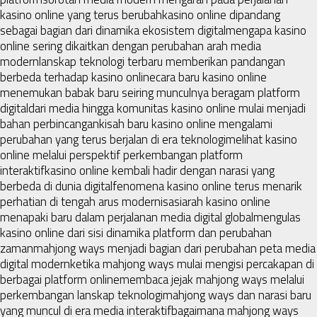
kasino online yang terus berubah
kasino online dipandang
sebagai bagian dari dinamika ekosistem digital
mengapa kasino
online sering dikaitkan dengan perubahan arah media
modern
lanskap teknologi terbaru memberikan pandangan
berbeda terhadap kasino online
cara baru kasino online
menemukan babak baru seiring munculnya beragam platform
digital
dari media hingga komunitas kasino online mulai menjadi
bahan perbincangan
kisah baru kasino online mengalami
perubahan yang terus berjalan di era teknologi
melihat kasino
online melalui perspektif perkembangan platform
interaktif
kasino online kembali hadir dengan narasi yang
berbeda di dunia digital
fenomena kasino online terus menarik
perhatian di tengah arus modernisasi
arah kasino online
menapaki baru dalam perjalanan media digital global
mengulas
kasino online dari sisi dinamika platform dan perubahan
zaman
mahjong ways menjadi bagian dari perubahan peta media
digital modern
ketika mahjong ways mulai mengisi percakapan di
berbagai platform online
membaca jejak mahjong ways melalui
perkembangan lanskap teknologi
mahjong ways dan narasi baru
yang muncul di era media interaktif
bagaimana mahjong ways