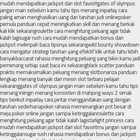
mudah mendapatkan jackpot dari slot favorit
gates of olympus
jangan main sebelum kamu tahu tips menang ini
parlay cara
paling aman menghasilkan uang dari taruhan judi online
poker
pemula panduan cepat meningkatkan skill dan menang berkali
kali klik sekarang
roulette cara menghitung peluang agar tidak
kalah lagi
sugar rush cara mudah mendapatkan bonus dan
jackpot melimpah baca tipsnya sekarang
wild bounty showdown
cara mengatur strategi taruhan yang efektif klik untuk tahu lebih
banyak
baccarat rahasia menghitung peluang yang bikin kamu jadi
pemenang setiap saat baca ini sekarang
black scatter panduan
praktis memaksimalkan peluang menang slot
bonanza panduan
lengkap menang banyak dari mesin slot terbaru pelajari
sekarang
gates of olympus jangan main sebelum kamu tahu tips
menang ini
ingin menang konsisten di mahjong ways 2 simak
tips berikut ini
parlay cara pintar menggandakan uang dengan
taruhan sederhana
poker rahasia memenangkan pot besar di
meja poker online jangan sampai ketinggalan
roulette cara
menghitung peluang agar tidak kalah lagi
starlight princess cara
mudah mendapatkan jackpot dari slot favoritmu jangan sampai
ketinggalan
sugar rush rahasia mendapatkan bonus dan jackpot