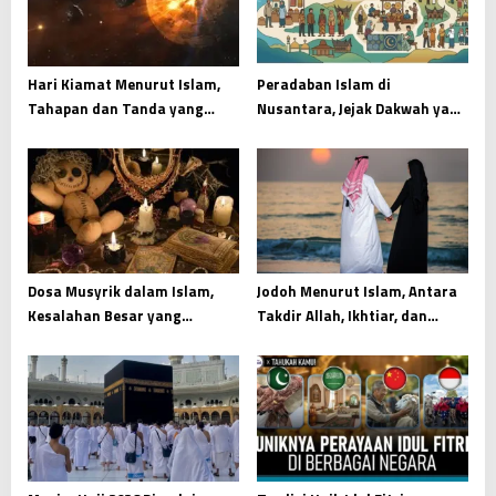
a
t
i
Hari Kiamat Menurut Islam,
Peradaban Islam di
Tahapan dan Tanda yang
Nusantara, Jejak Dakwah yang
o
Wajib Dipahami
Menyatu dengan Budaya
n
Dosa Musyrik dalam Islam,
Jodoh Menurut Islam, Antara
Kesalahan Besar yang
Takdir Allah, Ikhtiar, dan
Mengikis Tauhid dari Akar
Kesiapan Menjaga Amanah
Hati