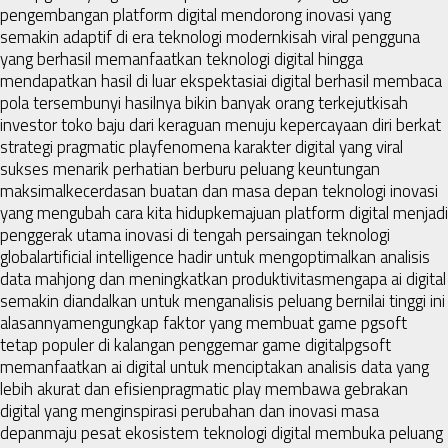
pengembangan platform digital mendorong inovasi yang
semakin adaptif di era teknologi modern
kisah viral pengguna
yang berhasil memanfaatkan teknologi digital hingga
mendapatkan hasil di luar ekspektasi
ai digital berhasil membaca
pola tersembunyi hasilnya bikin banyak orang terkejut
kisah
investor toko baju dari keraguan menuju kepercayaan diri berkat
strategi pragmatic play
fenomena karakter digital yang viral
sukses menarik perhatian berburu peluang keuntungan
maksimal
kecerdasan buatan dan masa depan teknologi inovasi
yang mengubah cara kita hidup
kemajuan platform digital menjadi
penggerak utama inovasi di tengah persaingan teknologi
global
artificial intelligence hadir untuk mengoptimalkan analisis
data mahjong dan meningkatkan produktivitas
mengapa ai digital
semakin diandalkan untuk menganalisis peluang bernilai tinggi ini
alasannya
mengungkap faktor yang membuat game pgsoft
tetap populer di kalangan penggemar game digital
pgsoft
memanfaatkan ai digital untuk menciptakan analisis data yang
lebih akurat dan efisien
pragmatic play membawa gebrakan
digital yang menginspirasi perubahan dan inovasi masa
depan
maju pesat ekosistem teknologi digital membuka peluang