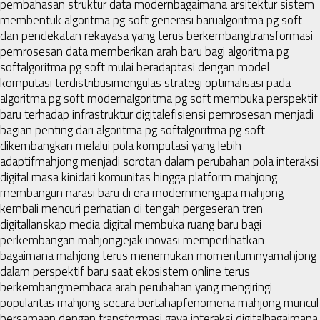
pembahasan struktur data modern
bagaimana arsitektur sistem
membentuk algoritma pg soft generasi baru
algoritma pg soft
dan pendekatan rekayasa yang terus berkembang
transformasi
pemrosesan data memberikan arah baru bagi algoritma pg
soft
algoritma pg soft mulai beradaptasi dengan model
komputasi terdistribusi
mengulas strategi optimalisasi pada
algoritma pg soft modern
algoritma pg soft membuka perspektif
baru terhadap infrastruktur digital
efisiensi pemrosesan menjadi
bagian penting dari algoritma pg soft
algoritma pg soft
dikembangkan melalui pola komputasi yang lebih
adaptif
mahjong menjadi sorotan dalam perubahan pola interaksi
digital masa kini
dari komunitas hingga platform mahjong
membangun narasi baru di era modern
mengapa mahjong
kembali mencuri perhatian di tengah pergeseran tren
digital
lanskap media digital membuka ruang baru bagi
perkembangan mahjong
jejak inovasi memperlihatkan
bagaimana mahjong terus menemukan momentumnya
mahjong
dalam perspektif baru saat ekosistem online terus
berkembang
membaca arah perubahan yang mengiringi
popularitas mahjong secara bertahap
fenomena mahjong muncul
bersamaan dengan transformasi gaya interaksi digital
bagaimana