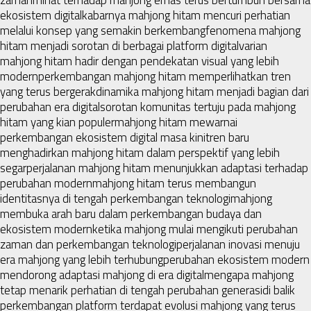
ekosistem digital
kabarnya mahjong hitam mencuri perhatian
melalui konsep yang semakin berkembang
fenomena mahjong
hitam menjadi sorotan di berbagai platform digital
varian
mahjong hitam hadir dengan pendekatan visual yang lebih
modern
perkembangan mahjong hitam memperlihatkan tren
yang terus bergerak
dinamika mahjong hitam menjadi bagian dari
perubahan era digital
sorotan komunitas tertuju pada mahjong
hitam yang kian populer
mahjong hitam mewarnai
perkembangan ekosistem digital masa kini
tren baru
menghadirkan mahjong hitam dalam perspektif yang lebih
segar
perjalanan mahjong hitam menunjukkan adaptasi terhadap
perubahan modern
mahjong hitam terus membangun
identitasnya di tengah perkembangan teknologi
mahjong
membuka arah baru dalam perkembangan budaya dan
ekosistem modern
ketika mahjong mulai mengikuti perubahan
zaman dan perkembangan teknologi
perjalanan inovasi menuju
era mahjong yang lebih terhubung
perubahan ekosistem modern
mendorong adaptasi mahjong di era digital
mengapa mahjong
tetap menarik perhatian di tengah perubahan generasi
di balik
perkembangan platform terdapat evolusi mahjong yang terus