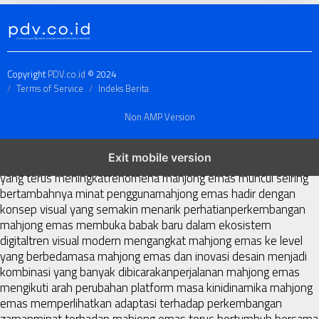
Copyright
PDV.co.id
© 2024
Terms of Service
Indeks Berita
Non AMP Version
mahjong emas menjadi perbincangan di tengah perubahan tren
Exit mobile version
digital
sorotan terbaru mengarah pada popularitas mahjong emas
yang terus meningkat
fenomena mahjong emas muncul seiring
bertambahnya minat pengguna
mahjong emas hadir dengan
konsep visual yang semakin menarik perhatian
perkembangan
mahjong emas membuka babak baru dalam ekosistem
digital
tren visual modern mengangkat mahjong emas ke level
yang berbeda
masa mahjong emas dan inovasi desain menjadi
kombinasi yang banyak dibicarakan
perjalanan mahjong emas
mengikuti arah perubahan platform masa kini
dinamika mahjong
emas memperlihatkan adaptasi terhadap perkembangan
zaman
minat terhadap mahjong emas terus bertumbuh bersama