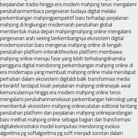
berjalan
dari tradisi hingga era modern mahjong terus mengalami
perubahan
membaca pergeseran budaya digital melalui
perkembangan mahjong
perspektif baru terhadap perjalanan
mahjong di lingkungan modern
arah perubahan global
membentuk masa depan mahjong
mahjong online mengalami
pergeseran arah seiring berkembangnya ekosistem digital
modern
sorotan baru mengenai mahjong online di tengah
perubahan platform interaktif
evolusi platform membawa
mahjong online menuju fase yang lebih terhubung
dinamika
pengguna digital mendorong perkembangan mahjong online di
era modern
apa yang membuat mahjong online mulai mendapat
perhatian dalam ekosistem digital
di balik transformasi media
interaktif terdapat kisah perjalanan mahjong online
sejak awal
kemunculannya hingga era modern mahjong online terus
mengalami perubahan
menelusuri perkembangan teknologi yang
membentuk ekosistem mahjong online
catatan editorial tentang
perubahan platform dan perjalanan mahjong online
pandangan
baru melihat mahjong online sebagai bagian dari transformasi
digital
rekonstruksi model komputasi mendorong evolusi
algoritma pg soft
algoritma pg soft menjadi sorotan dalam