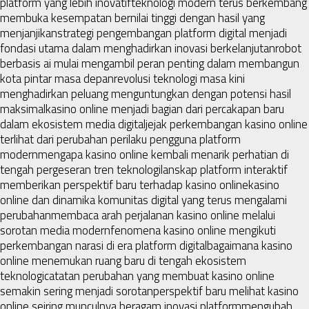
platform yang lebih inovatif
teknologi modern terus berkembang
membuka kesempatan bernilai tinggi dengan hasil yang
menjanjikan
strategi pengembangan platform digital menjadi
fondasi utama dalam menghadirkan inovasi berkelanjutan
robot
berbasis ai mulai mengambil peran penting dalam membangun
kota pintar masa depan
revolusi teknologi masa kini
menghadirkan peluang menguntungkan dengan potensi hasil
maksimal
kasino online menjadi bagian dari percakapan baru
dalam ekosistem media digital
jejak perkembangan kasino online
terlihat dari perubahan perilaku pengguna platform
modern
mengapa kasino online kembali menarik perhatian di
tengah pergeseran tren teknologi
lanskap platform interaktif
memberikan perspektif baru terhadap kasino online
kasino
online dan dinamika komunitas digital yang terus mengalami
perubahan
membaca arah perjalanan kasino online melalui
sorotan media modern
fenomena kasino online mengikuti
perkembangan narasi di era platform digital
bagaimana kasino
online menemukan ruang baru di tengah ekosistem
teknologi
catatan perubahan yang membuat kasino online
semakin sering menjadi sorotan
perspektif baru melihat kasino
online seiring munculnya beragam inovasi platform
mengubah