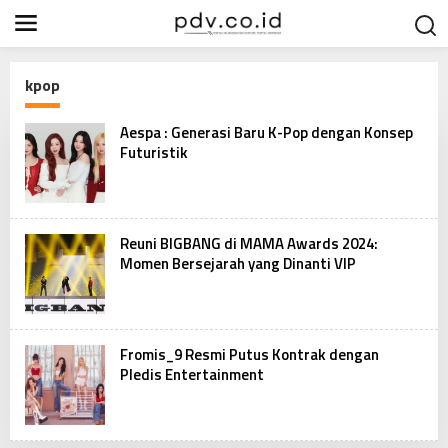
S
k
i
p
kpop
t
o
Aespa : Generasi Baru K-Pop dengan Konsep
c
Futuristik
o
n
t
e
Reuni BIGBANG di MAMA Awards 2024:
n
Momen Bersejarah yang Dinanti VIP
t
Fromis_9 Resmi Putus Kontrak dengan
Pledis Entertainment