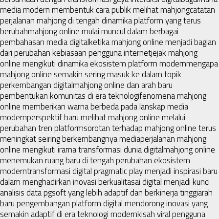
media modern membentuk cara publik melihat mahjong
catatan
perjalanan mahjong di tengah dinamika platform yang terus
berubah
mahjong online mulai muncul dalam berbagai
pembahasan media digital
ketika mahjong online menjadi bagian
dari perubahan kebiasaan pengguna internet
jejak mahjong
online mengikuti dinamika ekosistem platform modern
mengapa
mahjong online semakin sering masuk ke dalam topik
perkembangan digital
mahjong online dan arah baru
pembentukan komunitas di era teknologi
fenomena mahjong
online memberikan warna berbeda pada lanskap media
modern
perspektif baru melihat mahjong online melalui
perubahan tren platform
sorotan terhadap mahjong online terus
meningkat seiring berkembangnya media
perjalanan mahjong
online mengikuti irama transformasi dunia digital
mahjong online
menemukan ruang baru di tengah perubahan ekosistem
modern
transformasi digital pragmatic play menjadi inspirasi baru
dalam menghadirkan inovasi berkualitas
ai digital menjadi kunci
analisis data pgsoft yang lebih adaptif dan berkinerja tinggi
arah
baru pengembangan platform digital mendorong inovasi yang
semakin adaptif di era teknologi modern
kisah viral pengguna