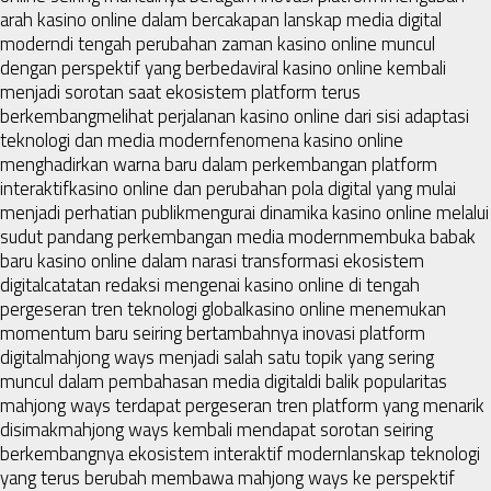
arah kasino online dalam bercakapan lanskap media digital
modern
di tengah perubahan zaman kasino online muncul
dengan perspektif yang berbeda
viral kasino online kembali
menjadi sorotan saat ekosistem platform terus
berkembang
melihat perjalanan kasino online dari sisi adaptasi
teknologi dan media modern
fenomena kasino online
menghadirkan warna baru dalam perkembangan platform
interaktif
kasino online dan perubahan pola digital yang mulai
menjadi perhatian publik
mengurai dinamika kasino online melalui
sudut pandang perkembangan media modern
membuka babak
baru kasino online dalam narasi transformasi ekosistem
digital
catatan redaksi mengenai kasino online di tengah
pergeseran tren teknologi global
kasino online menemukan
momentum baru seiring bertambahnya inovasi platform
digital
mahjong ways menjadi salah satu topik yang sering
muncul dalam pembahasan media digital
di balik popularitas
mahjong ways terdapat pergeseran tren platform yang menarik
disimak
mahjong ways kembali mendapat sorotan seiring
berkembangnya ekosistem interaktif modern
lanskap teknologi
yang terus berubah membawa mahjong ways ke perspektif