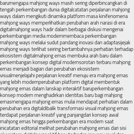
baru
mengapa mahjong ways masih sering diperbincangkan di
tengah perkembangan dunia digital
catatan perjalanan mahjong
ways dalam mengikuti dinamika platform masa kini
fenomena
mahjong ways memperlihatkan perubahan arah narasi di era
digital
mahjong ways hadir dalam berbagai diskusi mengenai
perkembangan media modern
membaca perkembangan
mahjong ways melalui sudut pandang inovasi dan adaptasi
jejak
mahjong ways terlihat seiring bertambahnya perhatian terhadap
ekosistem digital
mahjong emas membuka arah baru dalam
perkembangan konsep digital modern
sorotan terbaru mahjong
emas menjadi bagian dari perubahan ekosistem
visual
menjelajahi perjalanan kreatif menuju era mahjong emas
yang lebih modern
perubahan platform digital membentuk
mahjong emas dalam lanskap interaktif baru
perkembangan
konsep modern menghadirkan identitas baru bagi mahjong
emas
mengapa mahjong emas mulai mendapat perhatian dalam
perubahan era digital
dibalik transformasi visual mahjong emas
terdapat perjalanan kreatif yang panjang
dari konsep awal
mahjong emas hingga perkembangan era modern saat
ini
catatan editorial melihat perubahan mahjong emas dari sisi