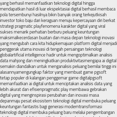
yang berhasil memanfaatkan teknologi digital hingga
mendapatkan hasil di luar ekspektasi
ai digital berhasil membaca
pola tersembunyi hasilnya bikin banyak orang terkejut
kisah
investor toko baju dari keraguan menuju kepercayaan diri berkat
strategi pragmatic play
fenomena karakter digital yang viral
sukses menarik perhatian berburu peluang keuntungan
maksimal
kecerdasan buatan dan masa depan teknologi inovasi
yang mengubah cara kita hidup
kemajuan platform digital menjadi
penggerak utama inovasi di tengah persaingan teknologi
global
artificial intelligence hadir untuk mengoptimalkan analisis
data mahjong dan meningkatkan produktivitas
mengapa ai digital
semakin diandalkan untuk menganalisis peluang bernilai tinggi ini
alasannya
mengungkap faktor yang membuat game pgsoft
tetap populer di kalangan penggemar game digital
pgsoft
memanfaatkan ai digital untuk menciptakan analisis data yang
lebih akurat dan efisien
pragmatic play membawa gebrakan
digital yang menginspirasi perubahan dan inovasi masa
depan
maju pesat ekosistem teknologi digital membuka peluang
keuntungan fantastis bagi generasi modern
transformasi
teknologi digital membuka peluang baru melalui pengembangan