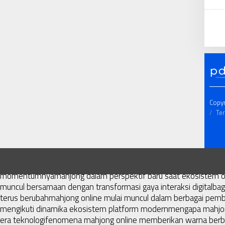
Copy
Ter
mahjong menjadi sorotan dalam perubahan pola interaksi digital 
perhatian di tengah pergeseran tren digital
lanskap media digita
momentumnya
mahjong dalam perspektif baru saat ekosistem 
muncul bersamaan dengan transformasi gaya interaksi digital
bag
terus berubah
mahjong online mulai muncul dalam berbagai pemb
mengikuti dinamika ekosistem platform modern
mengapa mahjong
era teknologi
fenomena mahjong online memberikan warna berb