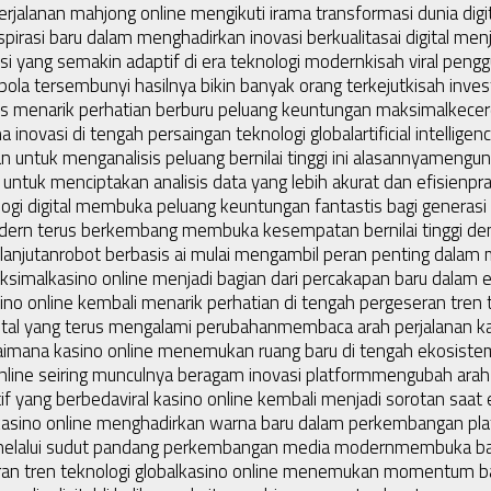
erjalanan mahjong online mengikuti irama transformasi dunia digi
nspirasi baru dalam menghadirkan inovasi berkualitas
ai digital men
i yang semakin adaptif di era teknologi modern
kisah viral peng
 pola tersembunyi hasilnya bikin banyak orang terkejut
kisah inves
ses menarik perhatian berburu peluang keuntungan maksimal
kecer
 inovasi di tengah persaingan teknologi global
artificial intelli
 untuk menganalisis peluang bernilai tinggi ini alasannya
mengung
untuk menciptakan analisis data yang lebih akurat dan efisien
pr
ogi digital membuka peluang keuntungan fantastis bagi generas
dern terus berkembang membuka kesempatan bernilai tinggi den
lanjutan
robot berbasis ai mulai mengambil peran penting dala
ksimal
kasino online menjadi bagian dari percakapan baru dalam 
no online kembali menarik perhatian di tengah pergeseran tren 
ital yang terus mengalami perubahan
membaca arah perjalanan ka
imana kasino online menemukan ruang baru di tengah ekosiste
nline seiring munculnya beragam inovasi platform
mengubah arah 
if yang berbeda
viral kasino online kembali menjadi sorotan saa
sino online menghadirkan warna baru dalam perkembangan plat
 melalui sudut pandang perkembangan media modern
membuka bab
an tren teknologi global
kasino online menemukan momentum baru 