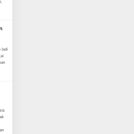
n,
n
 Jadi
ai
han
sia
ak
kan