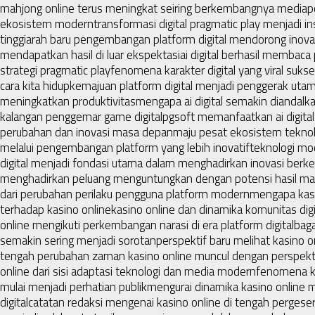
mahjong online terus meningkat seiring berkembangnya media
p
ekosistem modern
transformasi digital pragmatic play menjadi i
tinggi
arah baru pengembangan platform digital mendorong inovas
mendapatkan hasil di luar ekspektasi
ai digital berhasil membaca
strategi pragmatic play
fenomena karakter digital yang viral suk
cara kita hidup
kemajuan platform digital menjadi penggerak utama
meningkatkan produktivitas
mengapa ai digital semakin diandalkan
kalangan penggemar game digital
pgsoft memanfaatkan ai digital 
perubahan dan inovasi masa depan
maju pesat ekosistem teknol
melalui pengembangan platform yang lebih inovatif
teknologi mo
digital menjadi fondasi utama dalam menghadirkan inovasi berke
menghadirkan peluang menguntungkan dengan potensi hasil ma
dari perubahan perilaku pengguna platform modern
mengapa kasi
terhadap kasino online
kasino online dan dinamika komunitas dig
online mengikuti perkembangan narasi di era platform digital
baga
semakin sering menjadi sorotan
perspektif baru melihat kasino o
tengah perubahan zaman kasino online muncul dengan perspekt
online dari sisi adaptasi teknologi dan media modern
fenomena ka
mulai menjadi perhatian publik
mengurai dinamika kasino online
digital
catatan redaksi mengenai kasino online di tengah pergeser