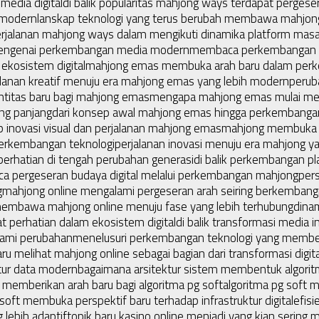
media digital
di balik popularitas mahjong ways terdapat pergese
 modern
lanskap teknologi yang terus berubah membawa mahjong
erjalanan mahjong ways dalam mengikuti dinamika platform masa 
 mengenai perkembangan media modern
membaca perkembangan ma
ekosistem digital
mahjong emas membuka arah baru dalam perk
alanan kreatif menuju era mahjong emas yang lebih modern
perub
itas baru bagi mahjong emas
mengapa mahjong emas mulai mend
ang panjang
dari konsep awal mahjong emas hingga perkembangan
p inovasi visual dan perjalanan mahjong emas
mahjong membuka a
perkembangan teknologi
perjalanan inovasi menuju era mahjong y
erhatian di tengah perubahan generasi
di balik perkembangan pl
 pergeseran budaya digital melalui perkembangan mahjong
pers
g
mahjong online mengalami pergeseran arah seiring berkembang
membawa mahjong online menuju fase yang lebih terhubung
dina
 perhatian dalam ekosistem digital
di balik transformasi media i
lami perubahan
menelusuri perkembangan teknologi yang membe
u melihat mahjong online sebagai bagian dari transformasi digita
tur data modern
bagaimana arsitektur sistem membentuk algoritm
memberikan arah baru bagi algoritma pg soft
algoritma pg soft m
 soft membuka perspektif baru terhadap infrastruktur digital
efisi
 lebih adaptif
topik baru kasino online menjadi yang kian sering