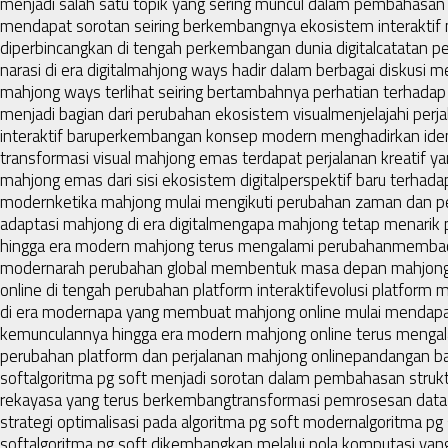
menjadi salah satu topik yang sering muncul dalam pembahasan 
mendapat sorotan seiring berkembangnya ekosistem interaktif
diperbincangkan di tengah perkembangan dunia digital
catatan p
narasi di era digital
mahjong ways hadir dalam berbagai diskusi
mahjong ways terlihat seiring bertambahnya perhatian terhadap 
menjadi bagian dari perubahan ekosistem visual
menjelajahi perj
interaktif baru
perkembangan konsep modern menghadirkan ident
transformasi visual mahjong emas terdapat perjalanan kreatif y
mahjong emas dari sisi ekosistem digital
perspektif baru terhada
modern
ketika mahjong mulai mengikuti perubahan zaman dan 
adaptasi mahjong di era digital
mengapa mahjong tetap menarik p
hingga era modern mahjong terus mengalami perubahan
membaca
modern
arah perubahan global membentuk masa depan mahjon
online di tengah perubahan platform interaktif
evolusi platform 
di era modern
apa yang membuat mahjong online mulai mendapat
kemunculannya hingga era modern mahjong online terus menga
perubahan platform dan perjalanan mahjong online
pandangan bar
soft
algoritma pg soft menjadi sorotan dalam pembahasan struk
rekayasa yang terus berkembang
transformasi pemrosesan data 
strategi optimalisasi pada algoritma pg soft modern
algoritma pg
soft
algoritma pg soft dikembangkan melalui pola komputasi yang