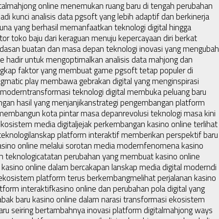
tal
mahjong online menemukan ruang baru di tengah perubahan
jadi kunci analisis data pgsoft yang lebih adaptif dan berkinerja
guna yang berhasil memanfaatkan teknologi digital hingga
tor toko baju dari keraguan menuju kepercayaan diri berkat
dasan buatan dan masa depan teknologi inovasi yang mengubah
gence hadir untuk mengoptimalkan analisis data mahjong dan
kap faktor yang membuat game pgsoft tetap populer di
agmatic play membawa gebrakan digital yang menginspirasi
i modern
transformasi teknologi digital membuka peluang baru
gan hasil yang menjanjikan
strategi pengembangan platform
m membangun kota pintar masa depan
revolusi teknologi masa kini
ekosistem media digital
jejak perkembangan kasino online terlihat
teknologi
lanskap platform interaktif memberikan perspektif baru
sino online melalui sorotan media modern
fenomena kasino
m teknologi
catatan perubahan yang membuat kasino online
kasino online dalam bercakapan lanskap media digital modern
di
t ekosistem platform terus berkembang
melihat perjalanan kasino
form interaktif
kasino online dan perubahan pola digital yang
ak baru kasino online dalam narasi transformasi ekosistem
seiring bertambahnya inovasi platform digital
mahjong ways