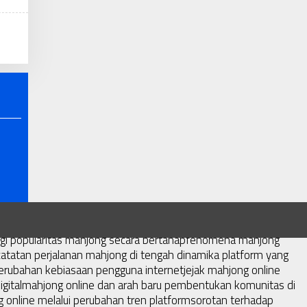
rasi baru di era modern
mengapa mahjong kembali mencuri
 memperlihatkan bagaimana mahjong terus menemukan
i popularitas mahjong secara bertahap
fenomena mahjong
catatan perjalanan mahjong di tengah dinamika platform yang
perubahan kebiasaan pengguna internet
jejak mahjong online
gital
mahjong online dan arah baru pembentukan komunitas di
 online melalui perubahan tren platform
sorotan terhadap