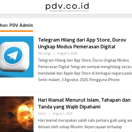
hor:
PDV Admin
Telegram Hilang dari App Store, Durov
Ungkap Modus Pemerasan Digital
B
Teknologi
|
August 5, 2026
Y
Telegram Hilang dari App Store, Durov Ungkap Modus
P
D
Pemerasan Digital Telegram sempat menghilang secar
V
mendadak dari Apple App Store di berbagai negara pad
A
D
Senin malam, 3 Agustus 2026. Pengguna iPhone
M
I
N
Hari Kiamat Menurut Islam, Tahapan dan
Tanda yang Wajib Dipahami
B
Islami
|
August 2, 2026
Y
Hari kiamat merupakan salah satu perkara gaib yang wa
P
D
diimani oleh setiap Muslim. Kepercayaan terhadap
V