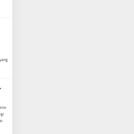
 yang
,
irim
ogi
ai