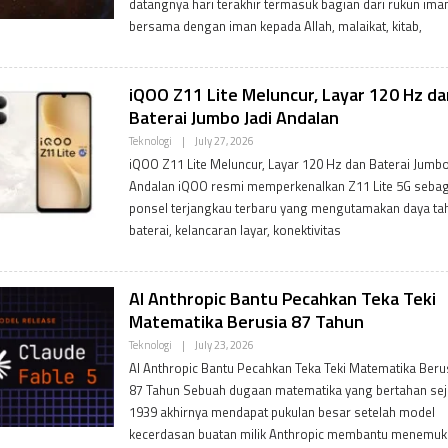
datangnya hari terakhir termasuk bagian dari rukun ima
A
D
bersama dengan iman kepada Allah, malaikat, kitab,
M
I
N
iQOO Z11 Lite Meluncur, Layar 120 Hz da
Baterai Jumbo Jadi Andalan
B
Teknologi
|
July 27, 2026
Y
iQOO Z11 Lite Meluncur, Layar 120 Hz dan Baterai Jumbo
P
D
Andalan iQOO resmi memperkenalkan Z11 Lite 5G sebag
V
ponsel terjangkau terbaru yang mengutamakan daya ta
A
D
baterai, kelancaran layar, konektivitas
M
I
N
AI Anthropic Bantu Pecahkan Teka Teki
Matematika Berusia 87 Tahun
B
Teknologi
|
July 23, 2026
Y
AI Anthropic Bantu Pecahkan Teka Teki Matematika Beru
P
D
87 Tahun Sebuah dugaan matematika yang bertahan sej
V
1939 akhirnya mendapat pukulan besar setelah model
A
D
kecerdasan buatan milik Anthropic membantu menemu
M