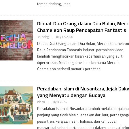
D
taman rindang, kedai
M
I
N
Dibuat Dua Orang dalam Dua Bulan, Mec
Chameleon Raup Pendapatan Fantastis
B
Teknologi
|
July 12, 2026
Y
Dibuat Dua Orang dalam Dua Bulan, Meccha Chameleon
P
D
Raup Pendapatan Fantastis Industri permainan video
V
kembali menghadirkan kisah keberhasilan yang sulit
A
D
diperkirakan. Sebuah game indie bernama Meccha
M
Chameleon berhasil menarik perhatian
I
N
Peradaban Islam di Nusantara, Jejak Da
yang Menyatu dengan Budaya
B
Islami
|
July 8, 2026
Y
Peradaban Islam di Nusantara tumbuh melalui perjalana
P
D
panjang yang tidak bisa dilepaskan dari laut, perdagang
V
pesantren, kerajaan, seni, bahasa, dan kehidupan
A
D
masyarakat sehari hari. Islam tidak datang sebagai kek