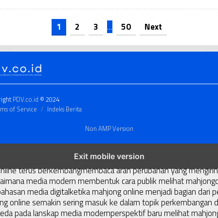
N
1
2
3
…
50
Next
right
PDV.co.id
© 2024
ms of Service
Indeks Berita
Non AMP Version
masa kini
dari komunitas hingga platform mahjong membangun na
Exit mobile version
l membuka ruang baru bagi perkembangan mahjong
jejak inovasi
online terus berkembang
membaca arah perubahan yang mengiring
aimana media modern membentuk cara publik melihat mahjong
ahasan media digital
ketika mahjong online menjadi bagian dari 
 online semakin sering masuk ke dalam topik perkembangan di
eda pada lanskap media modern
perspektif baru melihat mahjong