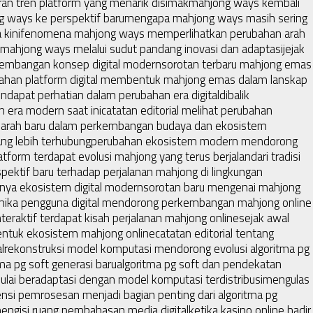
ran tren platform yang menarik disimak
mahjong ways kembali
 ways ke perspektif baru
mengapa mahjong ways masih sering
kini
fenomena mahjong ways memperlihatkan perubahan arah
hjong ways melalui sudut pandang inovasi dan adaptasi
jejak
embangan konsep digital modern
sorotan terbaru mahjong emas
ahan platform digital membentuk mahjong emas dalam lanskap
apat perhatian dalam perubahan era digital
dibalik
 era modern saat ini
catatan editorial melihat perubahan
rah baru dalam perkembangan budaya dan ekosistem
ang lebih terhubung
perubahan ekosistem modern mendorong
atform terdapat evolusi mahjong yang terus berjalan
dari tradisi
pektif baru terhadap perjalanan mahjong di lingkungan
nya ekosistem digital modern
sorotan baru mengenai mahjong
mika pengguna digital mendorong perkembangan mahjong online
nteraktif terdapat kisah perjalanan mahjong online
sejak awal
ntuk ekosistem mahjong online
catatan editorial tentang
l
rekonstruksi model komputasi mendorong evolusi algoritma pg
a pg soft generasi baru
algoritma pg soft dan pendekatan
ulai beradaptasi dengan model komputasi terdistribusi
mengulas
ensi pemrosesan menjadi bagian penting dari algoritma pg
 mengisi ruang pembahasan media digital
ketika kasino online hadir