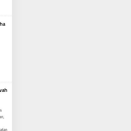
cha
kwah
n
an,
uatan