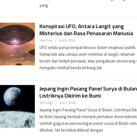
M
yang
I
N
Konspirasi UFO, Antara Langit yang
Misterius dan Rasa Penasaran Manusia
B
Headline
|
July 4, 2026
Y
UFO selalu punya tempat khusus dalam imajinasi publik.
P
D
Setiap kali ada cahaya aneh melintas di langit, rekaman
V
buram dari kokpit pesawat, atau pengakuan seseorang
A
D
mengaku melihat benda terbang tak
M
I
N
Jepang Ingin Pasang Panel Surya di Bulan
Listriknya Dikirim ke Bumi
B
Teknologi
|
July 1, 2026
Y
Jepang Ingin Pasang Panel Surya di Bulan, Listriknya Dik
P
D
ke Bumi Jepang kembali menarik perhatian dunia teknol
V
setelah gagasan pemasangan panel surya di Bulan ram
A
D
dibahas. Ide tersebut dikenal dengan
M
I