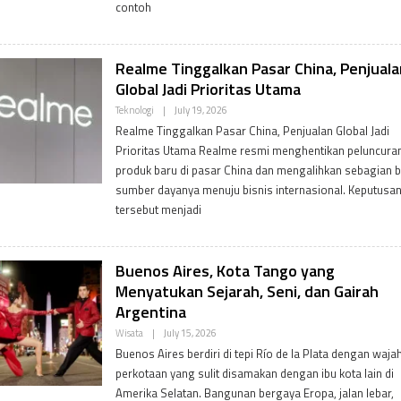
contoh
I
N
Realme Tinggalkan Pasar China, Penjuala
Global Jadi Prioritas Utama
B
Teknologi
|
July 19, 2026
Y
Realme Tinggalkan Pasar China, Penjualan Global Jadi
P
D
Prioritas Utama Realme resmi menghentikan peluncura
V
produk baru di pasar China dan mengalihkan sebagian 
A
D
sumber dayanya menuju bisnis internasional. Keputusa
M
tersebut menjadi
I
N
Buenos Aires, Kota Tango yang
Menyatukan Sejarah, Seni, dan Gairah
Argentina
B
Wisata
|
July 15, 2026
Y
Buenos Aires berdiri di tepi Río de la Plata dengan waja
P
D
perkotaan yang sulit disamakan dengan ibu kota lain di
V
Amerika Selatan. Bangunan bergaya Eropa, jalan lebar,
A