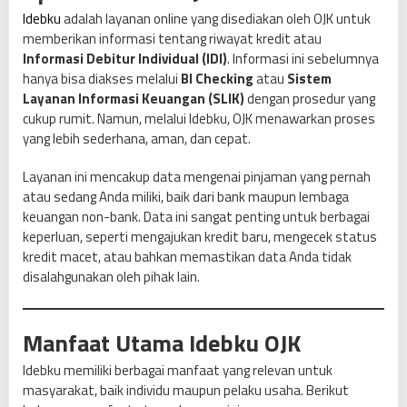
a
Idebku
adalah layanan online yang disediakan oleh OJK untuk
u
memberikan informasi tentang riwayat kredit atau
R
Informasi Debitur Individual (IDI)
. Informasi ini sebelumnya
i
hanya bisa diakses melalui
BI Checking
atau
Sistem
w
Layanan Informasi Keuangan (SLIK)
dengan prosedur yang
a
cukup rumit. Namun, melalui Idebku, OJK menawarkan proses
y
yang lebih sederhana, aman, dan cepat.
a
t
Layanan ini mencakup data mengenai pinjaman yang pernah
K
atau sedang Anda miliki, baik dari bank maupun lembaga
r
keuangan non-bank. Data ini sangat penting untuk berbagai
e
keperluan, seperti mengajukan kredit baru, mengecek status
d
kredit macet, atau bahkan memastikan data Anda tidak
i
disalahgunakan oleh pihak lain.
t
Manfaat Utama Idebku OJK
Idebku memiliki berbagai manfaat yang relevan untuk
masyarakat, baik individu maupun pelaku usaha. Berikut