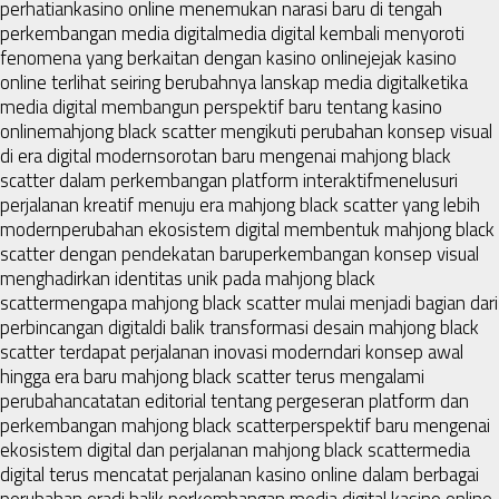
perhatian
kasino online menemukan narasi baru di tengah
perkembangan media digital
media digital kembali menyoroti
fenomena yang berkaitan dengan kasino online
jejak kasino
online terlihat seiring berubahnya lanskap media digital
ketika
media digital membangun perspektif baru tentang kasino
online
mahjong black scatter mengikuti perubahan konsep visual
di era digital modern
sorotan baru mengenai mahjong black
scatter dalam perkembangan platform interaktif
menelusuri
perjalanan kreatif menuju era mahjong black scatter yang lebih
modern
perubahan ekosistem digital membentuk mahjong black
scatter dengan pendekatan baru
perkembangan konsep visual
menghadirkan identitas unik pada mahjong black
scatter
mengapa mahjong black scatter mulai menjadi bagian dari
perbincangan digital
di balik transformasi desain mahjong black
scatter terdapat perjalanan inovasi modern
dari konsep awal
hingga era baru mahjong black scatter terus mengalami
perubahan
catatan editorial tentang pergeseran platform dan
perkembangan mahjong black scatter
perspektif baru mengenai
ekosistem digital dan perjalanan mahjong black scatter
media
digital terus mencatat perjalanan kasino online dalam berbagai
perubahan era
di balik perkembangan media digital kasino online