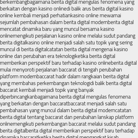
berkembang
bagaimana berita digital mengulas fenomena yang
berkaitan dengan kasino online
di balik arus berita digital kasino
online kembali menjadi perhatian
kasino online mewarnai
sejumlah pembahasan dalam berita digital modern
berita digital
mencatat dinamika baru yang muncul bersama kasino
online
mengikuti perjalanan kasino online melalui sudut pandang
berita digital
kasino online menjadi salah satu topik yang sering
muncul di berita digital
catatan berita digital mengenai kasino
online dan perubahan era teknologi
ketika berita digital
memberikan perspektif baru terhadap kasino online
berita digital
mulai menyoroti perjalanan baccarat di tengah perubahan
platform modern
baccarat hadir dalam rangkaian berita digital
yang membahas perkembangan teknologi
di balik berita digital
baccarat kembali menjadi topik yang banyak
diperbincangkan
bagaimana berita digital mengulas fenomena
yang berkaitan dengan baccarat
baccarat menjadi salah satu
pembahasan yang muncul dalam berita digital modern
catatan
berita digital tentang baccarat dan perubahan lanskap platform
online
mengikuti perkembangan baccarat melalui sudut pandang
berita digital
berita digital memberikan perspektif baru terhadap
dinamika baccarat
ketika berita digital mengangkat kisah