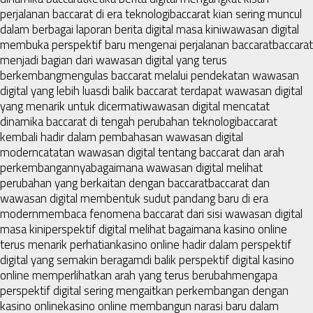
perjalanan baccarat di era teknologi
baccarat kian sering muncul
dalam berbagai laporan berita digital masa kini
wawasan digital
membuka perspektif baru mengenai perjalanan baccarat
baccarat
menjadi bagian dari wawasan digital yang terus
berkembang
mengulas baccarat melalui pendekatan wawasan
digital yang lebih luas
di balik baccarat terdapat wawasan digital
yang menarik untuk dicermati
wawasan digital mencatat
dinamika baccarat di tengah perubahan teknologi
baccarat
kembali hadir dalam pembahasan wawasan digital
modern
catatan wawasan digital tentang baccarat dan arah
perkembangannya
bagaimana wawasan digital melihat
perubahan yang berkaitan dengan baccarat
baccarat dan
wawasan digital membentuk sudut pandang baru di era
modern
membaca fenomena baccarat dari sisi wawasan digital
masa kini
perspektif digital melihat bagaimana kasino online
terus menarik perhatian
kasino online hadir dalam perspektif
digital yang semakin beragam
di balik perspektif digital kasino
online memperlihatkan arah yang terus berubah
mengapa
perspektif digital sering mengaitkan perkembangan dengan
kasino online
kasino online membangun narasi baru dalam