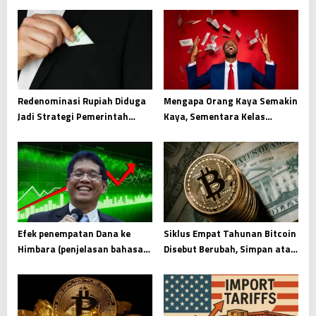
v
i
g
a
t
i
Redenominasi Rupiah Diduga
Mengapa Orang Kaya Semakin
Jadi Strategi Pemerintah
Kaya, Sementara Kelas
o
Ambil Uang Haram, Benarkah?
Menengah Tetap Pas Pasan
n
Efek penempatan Dana ke
Siklus Empat Tahunan Bitcoin
Himbara (penjelasan bahasa
Disebut Berubah, Simpan atau
bayi)
Jual di 2025?