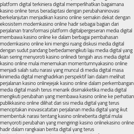
platform digital terkini
era digital memperlihatkan bagaimana
kasino online terus beradaptasi dengan perubahan
inovasi
berkelanjutan menjadikan kasino online semakin dekat dengan
ekosistem modern
kasino online hadir sebagai bagian dari
perjalanan transformasi platform digital
pergeseran media digital
membawa kasino online ke dalam berbagai pembahasan
modern
kasino online kini mengisi ruang diskusi media digital
dengan sudut pandang berbeda
mengikuti laju media digital yang
kian sering menyoroti kasino online
di tengah arus media digital
kasino online mulai menemukan momentumnya
kasino online
menjadi salah satu narasi yang muncul di media digital masa
kini
media digital menghadirkan perspektif lain dalam melihat
perjalanan kasino online
jejak kasino online dalam perkembangan
media digital masih terus menarik disimak
ketika media digital
mengikuti perubahan yang membawa kasino online ke perhatian
publik
kasino online dilihat dari sisi media digital yang terus
menciptakan inovasi
catatan perjalanan media digital yang ikut
membentuk narasi tentang kasino online
berita digital mulai
menyoroti perubahan yang mengiringi kasino online
kasino online
hadir dalam rangkaian berita digital yang terus