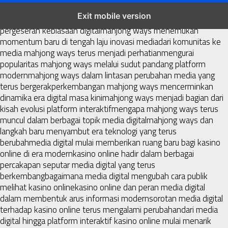
mahjong ways dan cerita perubahan yang terus berkembang di
Exit mobile version
platform online
fenomena mahjong ways muncul bersama
pergeseran kebiasaan digital
mahjong ways menemukan
momentum baru di tengah laju inovasi media
dari komunitas ke
media mahjong ways terus menjadi perhatian
mengurai
popularitas mahjong ways melalui sudut pandang platform
modern
mahjong ways dalam lintasan perubahan media yang
terus bergerak
perkembangan mahjong ways mencerminkan
dinamika era digital masa kini
mahjong ways menjadi bagian dari
kisah evolusi platform interaktif
mengapa mahjong ways terus
muncul dalam berbagai topik media digital
mahjong ways dan
langkah baru menyambut era teknologi yang terus
berubah
media digital mulai memberikan ruang baru bagi kasino
online di era modern
kasino online hadir dalam berbagai
percakapan seputar media digital yang terus
berkembang
bagaimana media digital mengubah cara publik
melihat kasino online
kasino online dan peran media digital
dalam membentuk arus informasi modern
sorotan media digital
terhadap kasino online terus mengalami perubahan
dari media
digital hingga platform interaktif kasino online mulai menarik