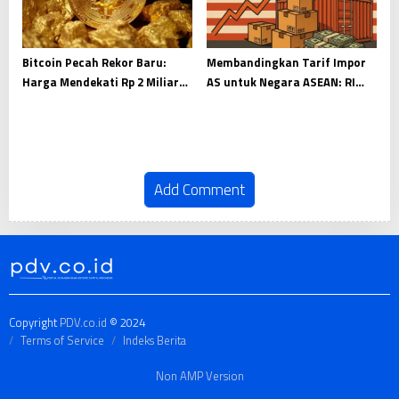
Bitcoin Pecah Rekor Baru:
Membandingkan Tarif Impor
Harga Mendekati Rp 2 Miliar
AS untuk Negara ASEAN: RI
per Keping
Paling Tinggi?
Add Comment
Copyright
PDV.co.id
© 2024
Terms of Service
Indeks Berita
Non AMP Version