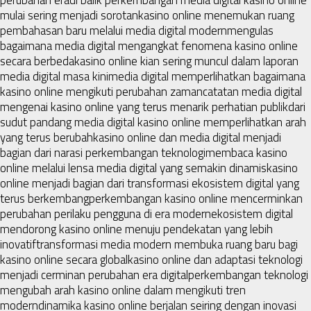
mulai sering menjadi sorotan
kasino online menemukan ruang
pembahasan baru melalui media digital modern
mengulas
bagaimana media digital mengangkat fenomena kasino online
secara berbeda
kasino online kian sering muncul dalam laporan
media digital masa kini
media digital memperlihatkan bagaimana
kasino online mengikuti perubahan zaman
catatan media digital
mengenai kasino online yang terus menarik perhatian publik
dari
sudut pandang media digital kasino online memperlihatkan arah
yang terus berubah
kasino online dan media digital menjadi
bagian dari narasi perkembangan teknologi
membaca kasino
online melalui lensa media digital yang semakin dinamis
kasino
online menjadi bagian dari transformasi ekosistem digital yang
terus berkembang
perkembangan kasino online mencerminkan
perubahan perilaku pengguna di era modern
ekosistem digital
mendorong kasino online menuju pendekatan yang lebih
inovatif
transformasi media modern membuka ruang baru bagi
kasino online secara global
kasino online dan adaptasi teknologi
menjadi cerminan perubahan era digital
perkembangan teknologi
mengubah arah kasino online dalam mengikuti tren
modern
dinamika kasino online berjalan seiring dengan inovasi