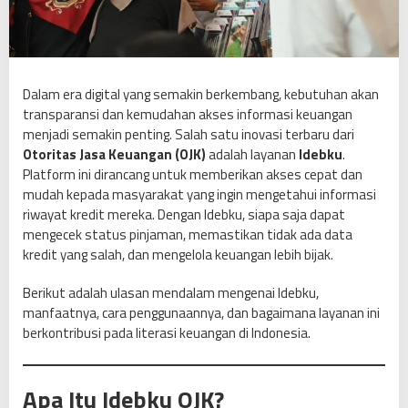
:
S
o
l
u
Dalam era digital yang semakin berkembang, kebutuhan akan
s
transparansi dan kemudahan akses informasi keuangan
i
menjadi semakin penting. Salah satu inovasi terbaru dari
P
Otoritas Jasa Keuangan (OJK)
adalah layanan
Idebku
.
r
Platform ini dirancang untuk memberikan akses cepat dan
a
mudah kepada masyarakat yang ingin mengetahui informasi
k
riwayat kredit mereka. Dengan Idebku, siapa saja dapat
t
mengecek status pinjaman, memastikan tidak ada data
i
kredit yang salah, dan mengelola keuangan lebih bijak.
s
Berikut adalah ulasan mendalam mengenai Idebku,
M
manfaatnya, cara penggunaannya, dan bagaimana layanan ini
e
berkontribusi pada literasi keuangan di Indonesia.
m
a
n
Apa Itu Idebku OJK?
t