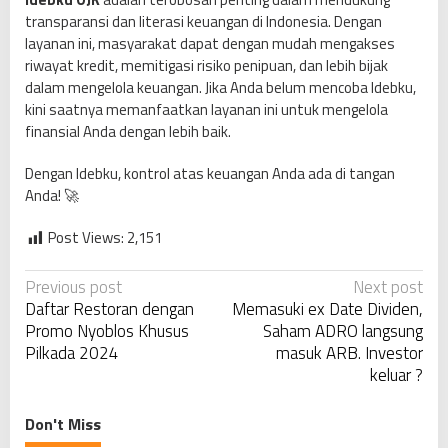
transparansi dan literasi keuangan di Indonesia. Dengan
layanan ini, masyarakat dapat dengan mudah mengakses
riwayat kredit, memitigasi risiko penipuan, dan lebih bijak
dalam mengelola keuangan. Jika Anda belum mencoba Idebku,
kini saatnya memanfaatkan layanan ini untuk mengelola
finansial Anda dengan lebih baik.
Dengan Idebku, kontrol atas keuangan Anda ada di tangan
Anda! 🚀
Post Views:
2,151
P
Previous post
Next post
Daftar Restoran dengan
Memasuki ex Date Dividen,
o
Promo Nyoblos Khusus
Saham ADRO langsung
s
Pilkada 2024
masuk ARB. Investor
t
keluar ?
n
a
Don't Miss