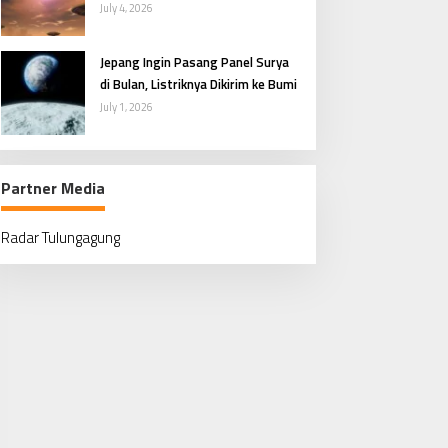
Penasaran Manusia
July 4, 2026
Jepang Ingin Pasang Panel Surya
di Bulan, Listriknya Dikirim ke Bumi
July 1, 2026
Partner Media
Radar Tulungagung