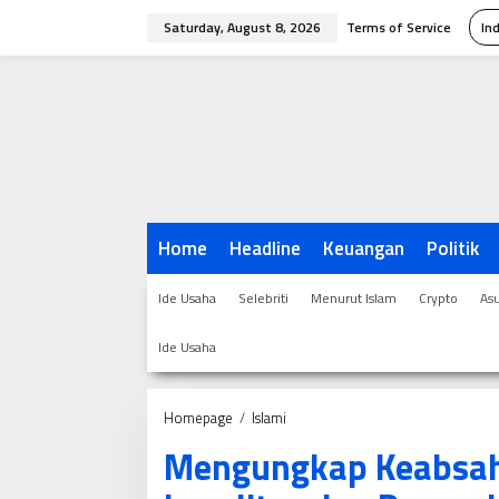
Skip
Saturday, August 8, 2026
Terms of Service
In
to
content
Home
Headline
Keuangan
Politik
Ide Usaha
Selebriti
Menurut Islam
Crypto
As
Ide Usaha
Mengungkap
Homepage
/
Islami
Keabsahan
Mengungkap Keabsaha
Payroll
Zakat