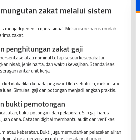
mungutan zakat melalui sistem
nis menjadi penentu operasional. Mekanisme harus mudah
erima zakat.
 penghitungan zakat gaji
ersentase atau nominal tetap sesuai kesepakatan.
n nisab, jenis harta, dan waktu kewajiban. Standarisasi
seragam antar unit kerja.
ada ketidakadilan kepada pegawai. Oleh sebab itu, mekanisme
a luas. Simulasi gaji dan potongan menjadi langkah praktis.
an bukti pemotongan
atatan, bukti potongan, dan pelaporan. Slip gaji harus
juan dana. Catatan digital membantu audit dan verifikasi.
klaim atau keberatan. Bukti juga memudahkan pelacakan aliran
 administrasi mengurangi potensi kesalahpahaman.