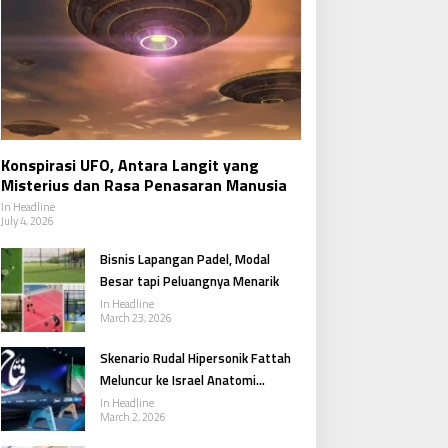
Konspirasi UFO, Antara Langit yang
Misterius dan Rasa Penasaran Manusia
In Headline
July 4, 2026
Bisnis Lapangan Padel, Modal
Besar tapi Peluangnya Menarik
In Headline
March 23, 2026
Skenario Rudal Hipersonik Fattah
Meluncur ke Israel Anatomi
Respons Iran dalam Konflik Besar
In Headline
March 2, 2026