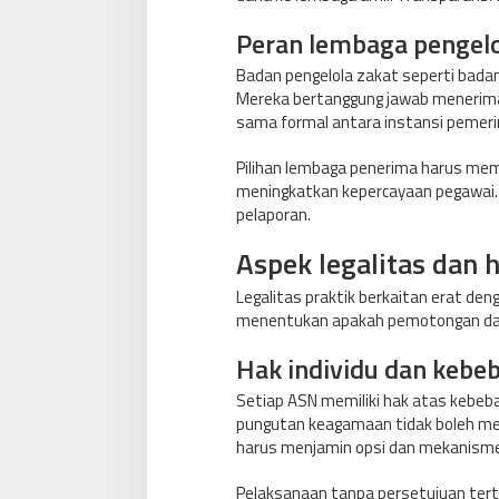
Peran lembaga pengelo
Badan pengelola zakat seperti bada
Mereka bertanggung jawab menerima
sama formal antara instansi pemerin
Pilihan lembaga penerima harus mem
meningkatkan kepercayaan pegawai. K
pelaporan.
Aspek legalitas dan
Legalitas praktik berkaitan erat den
menentukan apakah pemotongan dap
Hak individu dan keb
Setiap ASN memiliki hak atas kebeb
pungutan keagamaan tidak boleh mem
harus menjamin opsi dan mekanisme op
Pelaksanaan tanpa persetujuan tertul