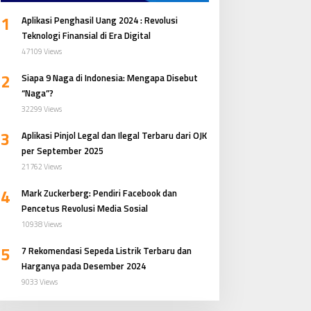
1
Aplikasi Penghasil Uang 2024 : Revolusi
Teknologi Finansial di Era Digital
47109 Views
2
Siapa 9 Naga di Indonesia: Mengapa Disebut
“Naga”?
32299 Views
3
Aplikasi Pinjol Legal dan Ilegal Terbaru dari OJK
per September 2025
21762 Views
4
Mark Zuckerberg: Pendiri Facebook dan
Pencetus Revolusi Media Sosial
10938 Views
5
7 Rekomendasi Sepeda Listrik Terbaru dan
Harganya pada Desember 2024
9033 Views