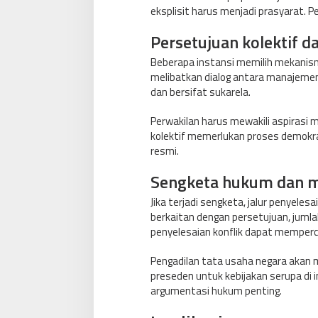
eksplisit harus menjadi prasyarat. P
Persetujuan kolektif d
Beberapa instansi memilih mekanisme
melibatkan dialog antara manajemen 
dan bersifat sukarela.
Perwakilan harus mewakili aspiras
kolektif memerlukan proses demokr
resmi.
Sengketa hukum dan m
Jika terjadi sengketa, jalur penyele
berkaitan dengan persetujuan, juml
penyelesaian konflik dapat memperce
Pengadilan tata usaha negara akan 
preseden untuk kebijakan serupa di i
argumentasi hukum penting.