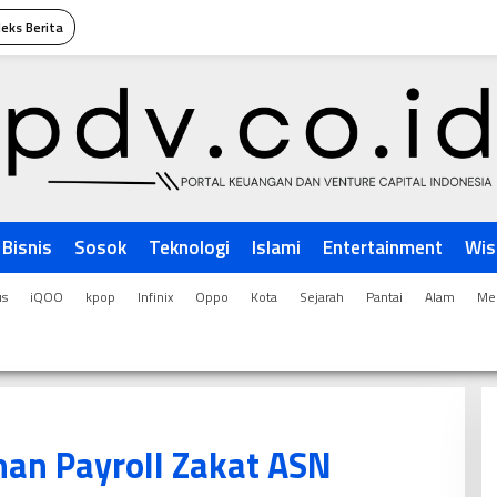
deks Berita
Bisnis
Sosok
Teknologi
Islami
Entertainment
Wis
us
iQOO
kpop
Infinix
Oppo
Kota
Sejarah
Pantai
Alam
Men
n Payroll Zakat ASN