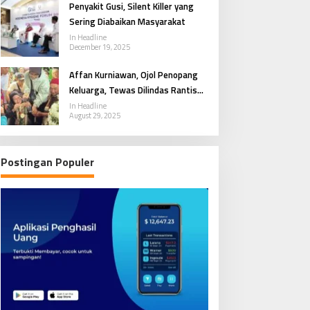
Penyakit Gusi, Silent Killer yang
Sering Diabaikan Masyarakat
In Headline
December 19, 2025
Affan Kurniawan, Ojol Penopang
Keluarga, Tewas Dilindas Rantis
Brimob
In Headline
August 29, 2025
Postingan Populer