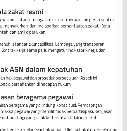
la zakat resmi
n nasional atau lembaga amil zakat memainkan peran sentral.
, menyalurkan, dan melaporkan pemanfaatan zakat. Kerja
tah dan amil diperlukan.
enuhi standar akuntabilitas. Lembaga yang transparan
ontrak kerja sama perlu mengatur indikator kinerja dan
 hak ASN dalam kepatuhan
gan hak pegawai dan prosedur persetujuan. Aspek ini
at dipertahankan di hadapan hukum.
ebasan beragama pegawai
asan beragama yang dilindungi konstitusi. Pemotongan
aksa pegawai yang memilih tidak berpartisipasi. Kebijakan
t out bagi yang tidak berhak atau tidak ingin ikut.
is berisiko melanggar hak pribadi. Oleh sebab itu, persetujuan