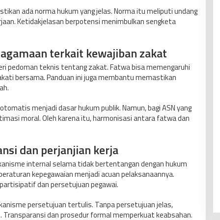
pastikan ada norma hukum yang jelas. Norma itu meliputi undang
jaan. Ketidakjelasan berpotensi menimbulkan sengketa
agamaan terkait kewajiban zakat
ri pedoman teknis tentang zakat. Fatwa bisa memengaruhi
sepakati bersama. Panduan ini juga membantu memastikan
ah.
 otomatis menjadi dasar hukum publik. Namun, bagi ASN yang
imasi moral. Oleh karena itu, harmonisasi antara fatwa dan
ansi dan perjanjian kerja
kanisme internal selama tidak bertentangan dengan hukum
dan peraturan kepegawaian menjadi acuan pelaksanaannya.
 partisipatif dan persetujuan pegawai.
anisme persetujuan tertulis. Tanpa persetujuan jelas,
. Transparansi dan prosedur formal memperkuat keabsahan.