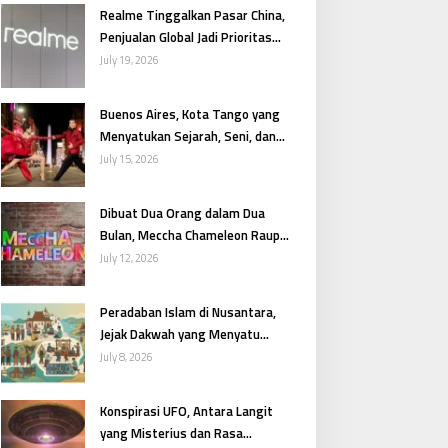
Realme Tinggalkan Pasar China,
Penjualan Global Jadi Prioritas
Utama
July 19, 2026
Buenos Aires, Kota Tango yang
Menyatukan Sejarah, Seni, dan
Gairah Argentina
July 15, 2026
Dibuat Dua Orang dalam Dua
Bulan, Meccha Chameleon Raup
Pendapatan Fantastis
July 12, 2026
Peradaban Islam di Nusantara,
Jejak Dakwah yang Menyatu
dengan Budaya
July 8, 2026
Konspirasi UFO, Antara Langit
yang Misterius dan Rasa