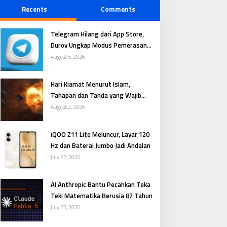
Recents
Comments
Telegram Hilang dari App Store,
Durov Ungkap Modus Pemerasan
Digital
August 5, 2026
Hari Kiamat Menurut Islam,
Tahapan dan Tanda yang Wajib
Dipahami
August 2, 2026
iQOO Z11 Lite Meluncur, Layar 120
Hz dan Baterai Jumbo Jadi Andalan
July 27, 2026
AI Anthropic Bantu Pecahkan Teka
Teki Matematika Berusia 87 Tahun
July 23, 2026