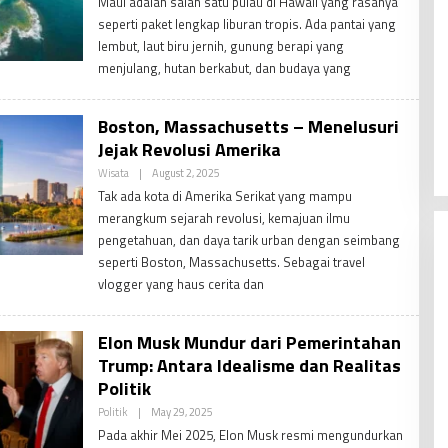
Maui adalah salah satu pulau di Hawaii yang rasanya
Admin
seperti paket lengkap liburan tropis. Ada pantai yang
lembut, laut biru jernih, gunung berapi yang
menjulang, hutan berkabut, dan budaya yang
Boston, Massachusetts – Menelusuri
Jejak Revolusi Amerika
By
Wisata
|
August 2, 2025
PDV
Tak ada kota di Amerika Serikat yang mampu
Admin
merangkum sejarah revolusi, kemajuan ilmu
pengetahuan, dan daya tarik urban dengan seimbang
seperti Boston, Massachusetts. Sebagai travel
vlogger yang haus cerita dan
Elon Musk Mundur dari Pemerintahan
Trump: Antara Idealisme dan Realitas
Politik
By
Politik
|
May 29, 2025
PDV
Pada akhir Mei 2025, Elon Musk resmi mengundurkan
Admin