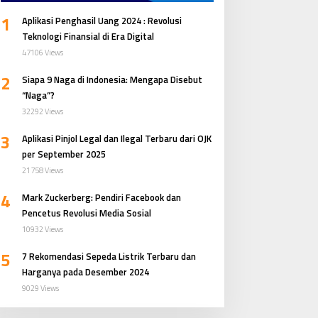
1
Aplikasi Penghasil Uang 2024 : Revolusi
Teknologi Finansial di Era Digital
47106 Views
2
Siapa 9 Naga di Indonesia: Mengapa Disebut
“Naga”?
32292 Views
3
Aplikasi Pinjol Legal dan Ilegal Terbaru dari OJK
per September 2025
21758 Views
4
Mark Zuckerberg: Pendiri Facebook dan
Pencetus Revolusi Media Sosial
10932 Views
5
7 Rekomendasi Sepeda Listrik Terbaru dan
Harganya pada Desember 2024
9029 Views