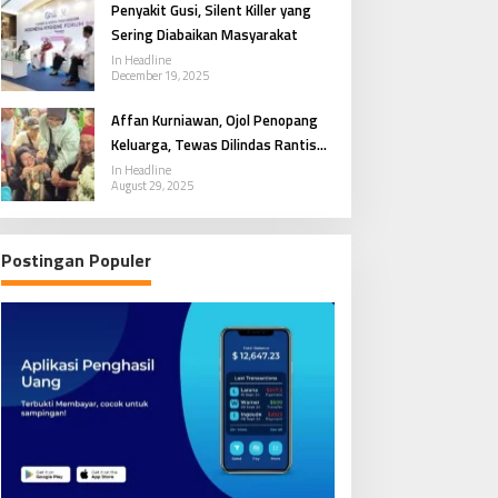
Penyakit Gusi, Silent Killer yang
Sering Diabaikan Masyarakat
In Headline
December 19, 2025
Affan Kurniawan, Ojol Penopang
Keluarga, Tewas Dilindas Rantis
Brimob
In Headline
August 29, 2025
Postingan Populer