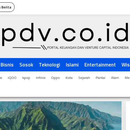
 Berita
Bisnis
Sosok
Teknologi
Islami
Entertainment
Wis
us
iQOO
kpop
Infinix
Oppo
Kota
Sejarah
Pantai
Alam
Men