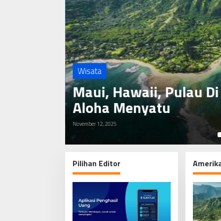
Wisata
dan
Boston, Massachusetts
Amerika
August 2, 2025
Pilihan Editor
Amerik