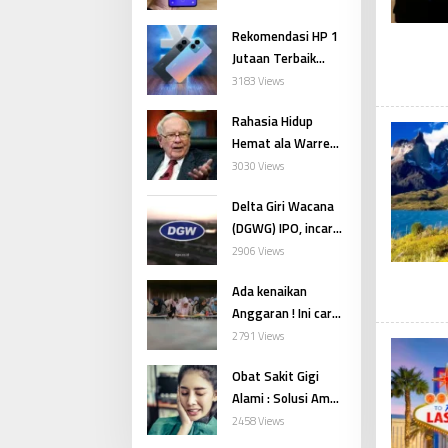
Rekomendasi HP 1
Jutaan Terbaik
2024: Pilihan
3183 Views
Ekonomis Fitur
Rahasia Hidup
Menarik
Hemat ala Warren
Buffett agar Cepat
3030 Views
Kaya
Delta Giri Wacana
(DGWG) IPO, incar
1,03 Triliun. Harga
2906 Views
420-620 per lembar
Ada kenaikan
Anggaran ! Ini cara
cek PIP Kemenag
2791 Views
pada Desember
Obat Sakit Gigi
2024
Alami : Solusi Aman
dari Bahan
2458 Views
Rumahan