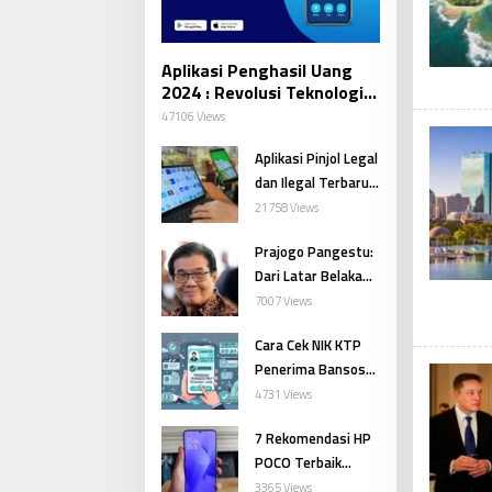
Aplikasi Penghasil Uang
2024 : Revolusi Teknologi
Finansial di Era Digital
47106 Views
Aplikasi Pinjol Legal
dan Ilegal Terbaru
dari OJK per
21758 Views
September 2025
Prajogo Pangestu:
Dari Latar Belakang
Sederhana Hingga
7007 Views
Menjadi Orang
Cara Cek NIK KTP
Terkaya di
Penerima Bansos
Indonesia
PKH dengan Mudah
4731 Views
7 Rekomendasi HP
POCO Terbaik
Desember 2024
3365 Views