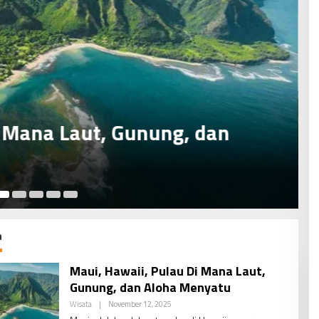
 – Menelusuri Jejak Revolusi
I
Ma
a
Maui, Hawaii, Pulau Di Mana Laut,
Gunung, dan Aloha Menyatu
By
Wisata
|
November 12, 2025
PDV