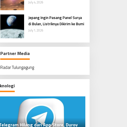
Penasaran Manusia
July 4, 2026
Jepang Ingin Pasang Panel Surya
di Bulan, Listriknya Dikirim ke Bumi
July 1, 2026
Partner Media
Radar Tulungagung
knologi
ada Nvidia, Borong Jutaan
iQOO Z11 Lite Meluncur, Layar 120 Hz
Zuckerberg Susul Bos Amazon
Jodoh Menurut Islam, An
AI Anthropic Bant