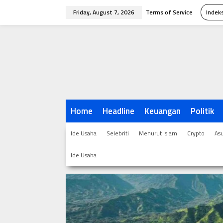
Skip
Friday, August 7, 2026
Terms of Service
Indeks
to
content
Home
Headline
Keuangan
Politik
Ide Usaha
Selebriti
Menurut Islam
Crypto
As
Ide Usaha