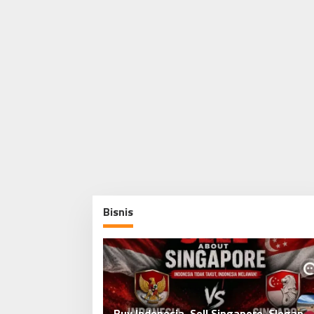
Bisnis
Muhammad Yusuf Ateh Jadi Komisaris
Hari Kiamat Menurut Islam, Tah
ingapore, Slogan