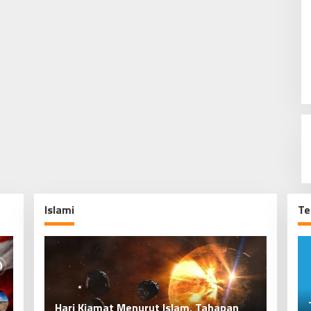
Islami
Te
Epson Paparkan Strategi Bisnis di
Peradaban Islam di Nusantara, Jejak
Telegram Hilang dari App Store, Durov
Meta Setia p
apan