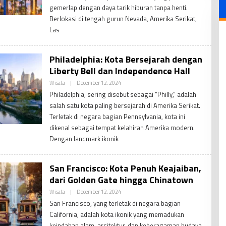
gemerlap dengan daya tarik hiburan tanpa henti.
Berlokasi di tengah gurun Nevada, Amerika Serikat,
Las
Philadelphia: Kota Bersejarah dengan
Liberty Bell dan Independence Hall
By
Wisata
|
December 12, 2024
PDV
Philadelphia, sering disebut sebagai “Philly,” adalah
Admin
salah satu kota paling bersejarah di Amerika Serikat.
Terletak di negara bagian Pennsylvania, kota ini
dikenal sebagai tempat kelahiran Amerika modern.
Dengan landmark ikonik
San Francisco: Kota Penuh Keajaiban,
dari Golden Gate hingga Chinatown
By
Wisata
|
December 12, 2024
PDV
San Francisco, yang terletak di negara bagian
Admin
California, adalah kota ikonik yang memadukan
keindahan alam, arsitektur, dan keberagaman budaya.