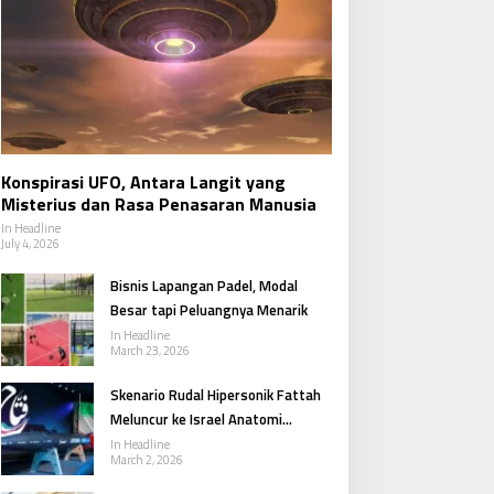
Politik
Konspirasi UFO, Antara Langit yang
Elon Musk Mundur dari Pemerinta
Misterius dan Rasa Penasaran Manusia
dealisme dan Realitas Politik
In Headline
July 4, 2026
y 29, 2025
Bisnis Lapangan Padel, Modal
Besar tapi Peluangnya Menarik
In Headline
March 23, 2026
Skenario Rudal Hipersonik Fattah
Meluncur ke Israel Anatomi
Respons Iran dalam Konflik Besar
In Headline
March 2, 2026