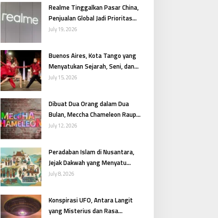
Realme Tinggalkan Pasar China,
Penjualan Global Jadi Prioritas
Utama
July 19, 2026
Buenos Aires, Kota Tango yang
Menyatukan Sejarah, Seni, dan
Gairah Argentina
July 15, 2026
Dibuat Dua Orang dalam Dua
Bulan, Meccha Chameleon Raup
Pendapatan Fantastis
July 12, 2026
Peradaban Islam di Nusantara,
Jejak Dakwah yang Menyatu
dengan Budaya
July 8, 2026
Konspirasi UFO, Antara Langit
yang Misterius dan Rasa