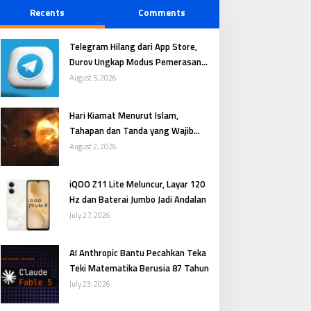
Recents
Comments
Telegram Hilang dari App Store,
Durov Ungkap Modus Pemerasan
Digital
August 5, 2026
Hari Kiamat Menurut Islam,
Tahapan dan Tanda yang Wajib
Dipahami
August 2, 2026
iQOO Z11 Lite Meluncur, Layar 120
Hz dan Baterai Jumbo Jadi Andalan
July 27, 2026
AI Anthropic Bantu Pecahkan Teka
Teki Matematika Berusia 87 Tahun
July 23, 2026