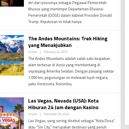
diri dari posisinya sebagai Pegawai Pemerintah
Khusus yang memimpin Departemen Efisiensi
Pemerintah (DOGE) dalam kabinet Presiden Donald
Trump. Keputusan ini tidak hanya
The Andes Mountains: Trek Hiking
yang Menakjubkan
By
Wisata
|
February 24, 2025
PDV
The Andes Mountains adalah salah satu keajaiban
Admin
alam terbesar di dunia yang membentang di
sepanjang Amerika Selatan. Dengan panjang sekitar
7.000 km, pegunungan ini melewati tujuh negara,
yaitu Venezuela, Kolombia,
Las Vegas, Nevada (USA): Kota
Hiburan 24 Jam dengan Kasino
By
Wisata
|
December 26, 2024
PDV
Las Vegas, yang sering disebut sebagai “Kota Dosa”
Admin
atau “Sin City,” merupakan destinasi yang penuh