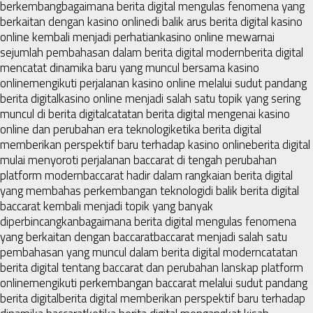
berkembang
bagaimana berita digital mengulas fenomena yang
berkaitan dengan kasino online
di balik arus berita digital kasino
online kembali menjadi perhatian
kasino online mewarnai
sejumlah pembahasan dalam berita digital modern
berita digital
mencatat dinamika baru yang muncul bersama kasino
online
mengikuti perjalanan kasino online melalui sudut pandang
berita digital
kasino online menjadi salah satu topik yang sering
muncul di berita digital
catatan berita digital mengenai kasino
online dan perubahan era teknologi
ketika berita digital
memberikan perspektif baru terhadap kasino online
berita digital
mulai menyoroti perjalanan baccarat di tengah perubahan
platform modern
baccarat hadir dalam rangkaian berita digital
yang membahas perkembangan teknologi
di balik berita digital
baccarat kembali menjadi topik yang banyak
diperbincangkan
bagaimana berita digital mengulas fenomena
yang berkaitan dengan baccarat
baccarat menjadi salah satu
pembahasan yang muncul dalam berita digital modern
catatan
berita digital tentang baccarat dan perubahan lanskap platform
online
mengikuti perkembangan baccarat melalui sudut pandang
berita digital
berita digital memberikan perspektif baru terhadap