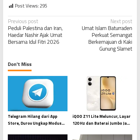
Post Views:
295
P
Previous post
Next post
Peduli Palestina dan Iran,
Umat Islam Baturraden
o
Haedar Nashir Ajak Umat
Perkuat Semangat
s
Bersama Idul Fitri 2026
Berkemajuan di Kaki
t
Gunung Slamet
n
a
Don't Miss
v
i
g
a
t
i
Telegram Hilang dari App
iQOO Z11 Lite Meluncur, Layar
Store, Durov Ungkap Modus
120 Hz dan Baterai Jumbo Jadi
o
Pemerasan Digital
Andalan
n