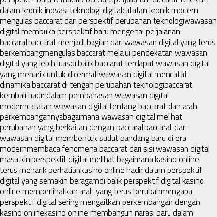
dalam kronik inovasi teknologi digital
catatan kronik modern
mengulas baccarat dari perspektif perubahan teknologi
wawasan
digital membuka perspektif baru mengenai perjalanan
baccarat
baccarat menjadi bagian dari wawasan digital yang terus
berkembang
mengulas baccarat melalui pendekatan wawasan
digital yang lebih luas
di balik baccarat terdapat wawasan digital
yang menarik untuk dicermati
wawasan digital mencatat
dinamika baccarat di tengah perubahan teknologi
baccarat
kembali hadir dalam pembahasan wawasan digital
modern
catatan wawasan digital tentang baccarat dan arah
perkembangannya
bagaimana wawasan digital melihat
perubahan yang berkaitan dengan baccarat
baccarat dan
wawasan digital membentuk sudut pandang baru di era
modern
membaca fenomena baccarat dari sisi wawasan digital
masa kini
perspektif digital melihat bagaimana kasino online
terus menarik perhatian
kasino online hadir dalam perspektif
digital yang semakin beragam
di balik perspektif digital kasino
online memperlihatkan arah yang terus berubah
mengapa
perspektif digital sering mengaitkan perkembangan dengan
kasino online
kasino online membangun narasi baru dalam