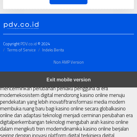
Copyright
PDV.co.id
© 2024
Terms of Service
Indeks Berita
Non AMP Version
kasino online menjadi bagian dari transformasi ekosistem digital
Exit mobile version
yang terus berkembang
perkembangan kasino online
mencerminkan perubahan perilaku pengguna di era
modern
ekosistem digital mendorong kasino online menuju
pendekatan yang lebih inovatif
transformasi media modern
membuka ruang baru bagi kasino online secara global
kasino
online dan adaptasi teknologi menjadi cerminan perubahan era
digital
perkembangan teknologi mengubah arah kasino online
dalam mengikuti tren modern
dinamika kasino online berjalan
seiring dengan inovasi platform digital terkini
era digital