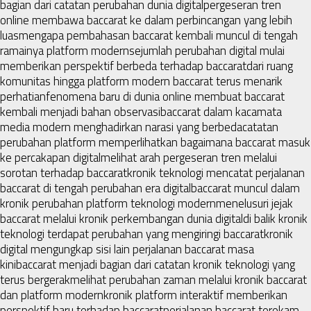
bagian dari catatan perubahan dunia digital
pergeseran tren
online membawa baccarat ke dalam perbincangan yang lebih
luas
mengapa pembahasan baccarat kembali muncul di tengah
ramainya platform modern
sejumlah perubahan digital mulai
memberikan perspektif berbeda terhadap baccarat
dari ruang
komunitas hingga platform modern baccarat terus menarik
perhatian
fenomena baru di dunia online membuat baccarat
kembali menjadi bahan observasi
baccarat dalam kacamata
media modern menghadirkan narasi yang berbeda
catatan
perubahan platform memperlihatkan bagaimana baccarat masuk
ke percakapan digital
melihat arah pergeseran tren melalui
sorotan terhadap baccarat
kronik teknologi mencatat perjalanan
baccarat di tengah perubahan era digital
baccarat muncul dalam
kronik perubahan platform teknologi modern
menelusuri jejak
baccarat melalui kronik perkembangan dunia digital
di balik kronik
teknologi terdapat perubahan yang mengiringi baccarat
kronik
digital mengungkap sisi lain perjalanan baccarat masa
kini
baccarat menjadi bagian dari catatan kronik teknologi yang
terus bergerak
melihat perubahan zaman melalui kronik baccarat
dan platform modern
kronik platform interaktif memberikan
perspektif baru terhadap baccarat
perjalanan baccarat terekam