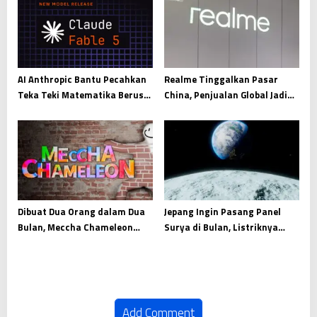
AI Anthropic Bantu Pecahkan
Realme Tinggalkan Pasar
Teka Teki Matematika Berusia
China, Penjualan Global Jadi
87 Tahun
Prioritas Utama
Dibuat Dua Orang dalam Dua
Jepang Ingin Pasang Panel
Bulan, Meccha Chameleon
Surya di Bulan, Listriknya
Raup Pendapatan Fantastis
Dikirim ke Bumi
Add Comment