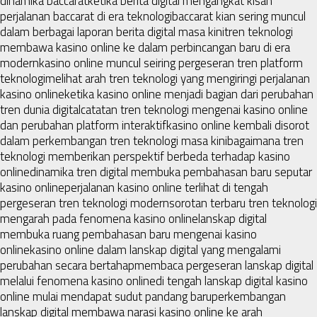
dinamika baccarat
ketika berita digital mengangkat kisah
perjalanan baccarat di era teknologi
baccarat kian sering muncul
dalam berbagai laporan berita digital masa kini
tren teknologi
membawa kasino online ke dalam perbincangan baru di era
modern
kasino online muncul seiring pergeseran tren platform
teknologi
melihat arah tren teknologi yang mengiringi perjalanan
kasino online
ketika kasino online menjadi bagian dari perubahan
tren dunia digital
catatan tren teknologi mengenai kasino online
dan perubahan platform interaktif
kasino online kembali disorot
dalam perkembangan tren teknologi masa kini
bagaimana tren
teknologi memberikan perspektif berbeda terhadap kasino
online
dinamika tren digital membuka pembahasan baru seputar
kasino online
perjalanan kasino online terlihat di tengah
pergeseran tren teknologi modern
sorotan terbaru tren teknologi
mengarah pada fenomena kasino online
lanskap digital
membuka ruang pembahasan baru mengenai kasino
online
kasino online dalam lanskap digital yang mengalami
perubahan secara bertahap
membaca pergeseran lanskap digital
melalui fenomena kasino online
di tengah lanskap digital kasino
online mulai mendapat sudut pandang baru
perkembangan
lanskap digital membawa narasi kasino online ke arah