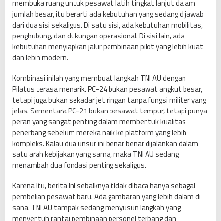
k
membuka ruang untuk pesawat latih tingkat lanjut dalam
u
jumlah besar, itu berarti ada kebutuhan yang sedang dijawab
t
dari dua sisi sekaligus. Di satu sisi, ada kebutuhan mobilitas,
D
penghubung, dan dukungan operasional. Di sisi lain, ada
i
kebutuhan menyiapkan jalur pembinaan pilot yang lebih kuat
b
dan lebih modern.
u
Kombinasi inilah yang membuat langkah TNI AU dengan
k
Pilatus terasa menarik. PC-24 bukan pesawat angkut besar,
a
tetapi juga bukan sekadar jet ringan tanpa fungsi militer yang
jelas. Sementara PC-21 bukan pesawat tempur, tetapi punya
peran yang sangat penting dalam membentuk kualitas
penerbang sebelum mereka naik ke platform yang lebih
kompleks. Kalau dua unsur ini benar benar dijalankan dalam
satu arah kebijakan yang sama, maka TNI AU sedang
menambah dua fondasi penting sekaligus.
Karena itu, berita ini sebaiknya tidak dibaca hanya sebagai
pembelian pesawat baru. Ada gambaran yang lebih dalam di
sana. TNI AU tampak sedang menyusun langkah yang
menyentuh rantai pembinaan personel terbang dan