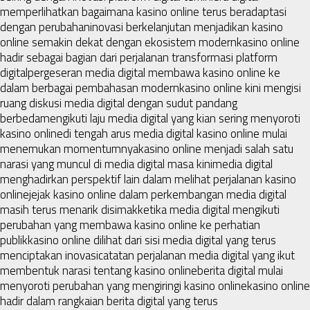
memperlihatkan bagaimana kasino online terus beradaptasi
dengan perubahan
inovasi berkelanjutan menjadikan kasino
online semakin dekat dengan ekosistem modern
kasino online
hadir sebagai bagian dari perjalanan transformasi platform
digital
pergeseran media digital membawa kasino online ke
dalam berbagai pembahasan modern
kasino online kini mengisi
ruang diskusi media digital dengan sudut pandang
berbeda
mengikuti laju media digital yang kian sering menyoroti
kasino online
di tengah arus media digital kasino online mulai
menemukan momentumnya
kasino online menjadi salah satu
narasi yang muncul di media digital masa kini
media digital
menghadirkan perspektif lain dalam melihat perjalanan kasino
online
jejak kasino online dalam perkembangan media digital
masih terus menarik disimak
ketika media digital mengikuti
perubahan yang membawa kasino online ke perhatian
publik
kasino online dilihat dari sisi media digital yang terus
menciptakan inovasi
catatan perjalanan media digital yang ikut
membentuk narasi tentang kasino online
berita digital mulai
menyoroti perubahan yang mengiringi kasino online
kasino online
hadir dalam rangkaian berita digital yang terus