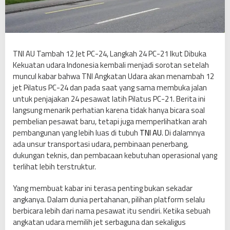
C
-
2
4
,
TNI AU Tambah 12 Jet PC-24, Langkah 24 PC-21 Ikut Dibuka
L
Kekuatan udara Indonesia kembali menjadi sorotan setelah
a
muncul kabar bahwa TNI Angkatan Udara akan menambah 12
n
jet Pilatus PC-24 dan pada saat yang sama membuka jalan
g
untuk penjajakan 24 pesawat latih Pilatus PC-21. Berita ini
k
langsung menarik perhatian karena tidak hanya bicara soal
a
pembelian pesawat baru, tetapi juga memperlihatkan arah
h
pembangunan yang lebih luas di tubuh
TNI AU
. Di dalamnya
2
ada unsur transportasi udara, pembinaan penerbang,
4
dukungan teknis, dan pembacaan kebutuhan operasional yang
P
terlihat lebih terstruktur.
C
-
Yang membuat kabar ini terasa penting bukan sekadar
2
angkanya. Dalam dunia pertahanan, pilihan platform selalu
1
berbicara lebih dari nama pesawat itu sendiri. Ketika sebuah
I
angkatan udara memilih jet serbaguna dan sekaligus