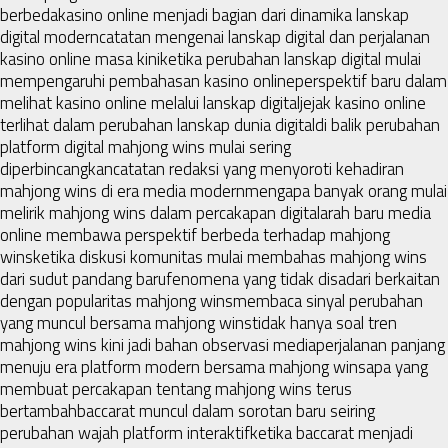
berbeda
kasino online menjadi bagian dari dinamika lanskap
digital modern
catatan mengenai lanskap digital dan perjalanan
kasino online masa kini
ketika perubahan lanskap digital mulai
mempengaruhi pembahasan kasino online
perspektif baru dalam
melihat kasino online melalui lanskap digital
jejak kasino online
terlihat dalam perubahan lanskap dunia digital
di balik perubahan
platform digital mahjong wins mulai sering
diperbincangkan
catatan redaksi yang menyoroti kehadiran
mahjong wins di era media modern
mengapa banyak orang mulai
melirik mahjong wins dalam percakapan digital
arah baru media
online membawa perspektif berbeda terhadap mahjong
wins
ketika diskusi komunitas mulai membahas mahjong wins
dari sudut pandang baru
fenomena yang tidak disadari berkaitan
dengan popularitas mahjong wins
membaca sinyal perubahan
yang muncul bersama mahjong wins
tidak hanya soal tren
mahjong wins kini jadi bahan observasi media
perjalanan panjang
menuju era platform modern bersama mahjong wins
apa yang
membuat percakapan tentang mahjong wins terus
bertambah
baccarat muncul dalam sorotan baru seiring
perubahan wajah platform interaktif
ketika baccarat menjadi