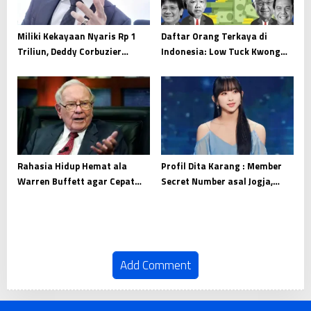
Miliki Kekayaan Nyaris Rp 1
Daftar Orang Terkaya di
Triliun, Deddy Corbuzier
Indonesia: Low Tuck Kwong
Tercatat Punya Utang Rp 19
Geser Prajogo Pangestu
Miliar
Rahasia Hidup Hemat ala
Profil Dita Karang : Member
Warren Buffett agar Cepat
Secret Number asal Jogja,
Kaya
Indonesia
Add Comment