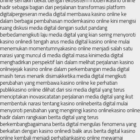
online semakin dekat dengan ekosistem modern
kasino online
hadir sebagai bagian dari perjalanan transformasi platform
digital
pergeseran media digital membawa kasino online ke
dalam berbagai pembahasan modern
kasino online kini mengisi
ruang diskusi media digital dengan sudut pandang
berbeda
mengikuti laju media digital yang kian sering menyoroti
kasino online
di tengah arus media digital kasino online mulai
menemukan momentumnya
kasino online menjadi salah satu
narasi yang muncul di media digital masa kini
media digital
menghadirkan perspektif lain dalam melihat perjalanan kasino
online
jejak kasino online dalam perkembangan media digital
masih terus menarik disimak
ketika media digital mengikuti
perubahan yang membawa kasino online ke perhatian
publik
kasino online dilihat dari sisi media digital yang terus
menciptakan inovasi
catatan perjalanan media digital yang ikut
membentuk narasi tentang kasino online
berita digital mulai
menyoroti perubahan yang mengiringi kasino online
kasino online
hadir dalam rangkaian berita digital yang terus
berkembang
bagaimana berita digital mengulas fenomena yang
berkaitan dengan kasino online
di balik arus berita digital kasino
online kembali menjadi perhatian
kasino online mewarnai