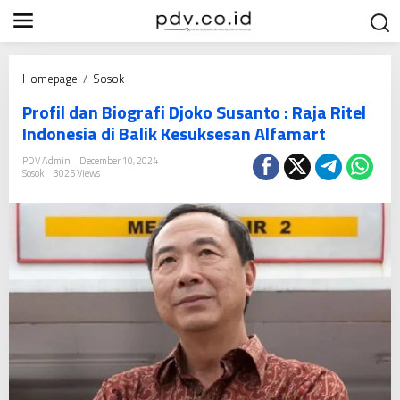
S
k
i
p
P
Homepage
/
Sosok
t
r
o
Profil dan Biografi Djoko Susanto : Raja Ritel
o
c
Indonesia di Balik Kesuksesan Alfamart
f
o
i
PDV Admin
December 10, 2024
n
Sosok
3025 Views
l
t
d
e
a
n
n
t
B
i
o
g
r
a
f
i