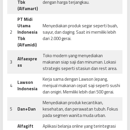
Tbk
dengan harga terjangkau.
(Alfamart)
PT Midi
Utama
Menyediakan produk segar seperti buah,
2
Indonesia
sayur, dan daging. Saat ini memiliki lebih
Tbk
dari 2.000 gerai.
(Alfamidi)
Toko modern yang menyediakan
Alfaexpre
3
makanan siap saji dan minuman. Lokasi
ss
strategis seperti stasiun dan rest area.
Kerja sama dengan Lawson Jepang,
Lawson
4
menjual makanan cepat saji seperti sushi
Indonesia
dan onigiri. Memiliki lebih dari 500 gerai.
Menyediakan produk kecantikan,
5
Dan+Dan
kesehatan, dan perawatan tubuh. Fokus
pada segmen wanita muda urban.
Alfagift
Aplikasi belanja online yang terintegrasi