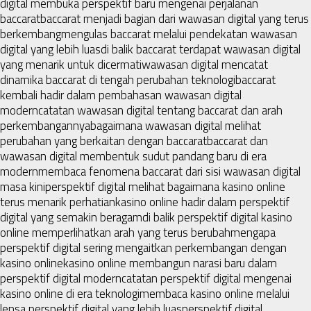
digital membuka perspektif baru mengenai perjalanan
baccarat
baccarat menjadi bagian dari wawasan digital yang terus
berkembang
mengulas baccarat melalui pendekatan wawasan
digital yang lebih luas
di balik baccarat terdapat wawasan digital
yang menarik untuk dicermati
wawasan digital mencatat
dinamika baccarat di tengah perubahan teknologi
baccarat
kembali hadir dalam pembahasan wawasan digital
modern
catatan wawasan digital tentang baccarat dan arah
perkembangannya
bagaimana wawasan digital melihat
perubahan yang berkaitan dengan baccarat
baccarat dan
wawasan digital membentuk sudut pandang baru di era
modern
membaca fenomena baccarat dari sisi wawasan digital
masa kini
perspektif digital melihat bagaimana kasino online
terus menarik perhatian
kasino online hadir dalam perspektif
digital yang semakin beragam
di balik perspektif digital kasino
online memperlihatkan arah yang terus berubah
mengapa
perspektif digital sering mengaitkan perkembangan dengan
kasino online
kasino online membangun narasi baru dalam
perspektif digital modern
catatan perspektif digital mengenai
kasino online di era teknologi
membaca kasino online melalui
lensa perspektif digital yang lebih luas
perspektif digital