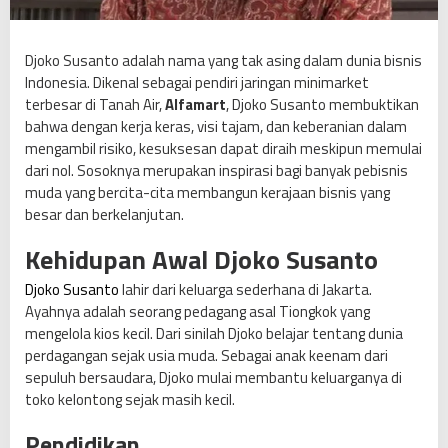
D
j
o
Djoko Susanto adalah nama yang tak asing dalam dunia bisnis
k
Indonesia. Dikenal sebagai pendiri jaringan minimarket
o
terbesar di Tanah Air,
Alfamart
, Djoko Susanto membuktikan
S
bahwa dengan kerja keras, visi tajam, dan keberanian dalam
u
mengambil risiko, kesuksesan dapat diraih meskipun memulai
s
dari nol. Sosoknya merupakan inspirasi bagi banyak pebisnis
a
muda yang bercita-cita membangun kerajaan bisnis yang
n
besar dan berkelanjutan.
t
Kehidupan Awal
Djoko Susanto
o
:
Djoko Susanto
lahir dari keluarga sederhana di Jakarta.
R
Ayahnya adalah seorang pedagang asal Tiongkok yang
a
mengelola kios kecil. Dari sinilah Djoko belajar tentang dunia
j
perdagangan sejak usia muda. Sebagai anak keenam dari
a
sepuluh bersaudara, Djoko mulai membantu keluarganya di
R
toko kelontong sejak masih kecil.
i
t
Pendidikan