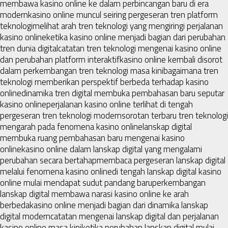
membawa kasino online ke dalam perbincangan baru di era
modern
kasino online muncul seiring pergeseran tren platform
teknologi
melihat arah tren teknologi yang mengiringi perjalanan
kasino online
ketika kasino online menjadi bagian dari perubahan
tren dunia digital
catatan tren teknologi mengenai kasino online
dan perubahan platform interaktif
kasino online kembali disorot
dalam perkembangan tren teknologi masa kini
bagaimana tren
teknologi memberikan perspektif berbeda terhadap kasino
online
dinamika tren digital membuka pembahasan baru seputar
kasino online
perjalanan kasino online terlihat di tengah
pergeseran tren teknologi modern
sorotan terbaru tren teknologi
mengarah pada fenomena kasino online
lanskap digital
membuka ruang pembahasan baru mengenai kasino
online
kasino online dalam lanskap digital yang mengalami
perubahan secara bertahap
membaca pergeseran lanskap digital
melalui fenomena kasino online
di tengah lanskap digital kasino
online mulai mendapat sudut pandang baru
perkembangan
lanskap digital membawa narasi kasino online ke arah
berbeda
kasino online menjadi bagian dari dinamika lanskap
digital modern
catatan mengenai lanskap digital dan perjalanan
kasino online masa kini
ketika perubahan lanskap digital mulai