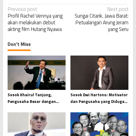
P
Previous post
Next post
Profil Rachel Vennya yang
Sungai Citarik, Jawa Barat:
o
akan melakukan debut
Petualangan Arung Jeram
s
akting film Hutang Nyawa
yang Seru
t
n
Don't Miss
a
v
i
g
a
t
Sosok Khairul Tanjung,
Sosok Dwi Hartono: Motivator
i
Pengusaha Besar dengan
dan Pengusaha yang Diduga
Filosofi Anak Singkong
Jadi Otak Pembunuhan Kacab
o
Bank BUMN
n