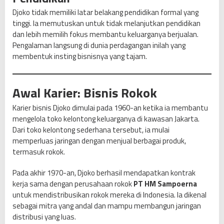
e
Djoko tidak memiliki latar belakang pendidikan formal yang
l
tinggi. Ia memutuskan untuk tidak melanjutkan pendidikan
I
dan lebih memilih fokus membantu keluarganya berjualan.
n
Pengalaman langsung di dunia perdagangan inilah yang
d
membentuk insting bisnisnya yang tajam.
o
n
e
Awal Karier: Bisnis Rokok
s
i
Karier bisnis Djoko dimulai pada 1960-an ketika ia membantu
a
mengelola toko kelontong keluarganya di kawasan Jakarta.
d
Dari toko kelontong sederhana tersebut, ia mulai
i
memperluas jaringan dengan menjual berbagai produk,
B
termasuk rokok.
a
l
Pada akhir 1970-an, Djoko berhasil mendapatkan kontrak
i
kerja sama dengan perusahaan rokok
PT HM Sampoerna
k
untuk mendistribusikan rokok mereka di Indonesia. Ia dikenal
K
sebagai mitra yang andal dan mampu membangun jaringan
e
distribusi yang luas.
s