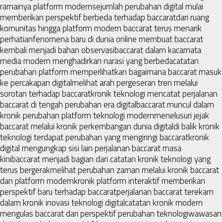
ramainya platform modern
sejumlah perubahan digital mulai
memberikan perspektif berbeda terhadap baccarat
dari ruang
komunitas hingga platform modern baccarat terus menarik
perhatian
fenomena baru di dunia online membuat baccarat
kembali menjadi bahan observasi
baccarat dalam kacamata
media modern menghadirkan narasi yang berbeda
catatan
perubahan platform memperlihatkan bagaimana baccarat masuk
ke percakapan digital
melihat arah pergeseran tren melalui
sorotan terhadap baccarat
kronik teknologi mencatat perjalanan
baccarat di tengah perubahan era digital
baccarat muncul dalam
kronik perubahan platform teknologi modern
menelusuri jejak
baccarat melalui kronik perkembangan dunia digital
di balik kronik
teknologi terdapat perubahan yang mengiringi baccarat
kronik
digital mengungkap sisi lain perjalanan baccarat masa
kini
baccarat menjadi bagian dari catatan kronik teknologi yang
terus bergerak
melihat perubahan zaman melalui kronik baccarat
dan platform modern
kronik platform interaktif memberikan
perspektif baru terhadap baccarat
perjalanan baccarat terekam
dalam kronik inovasi teknologi digital
catatan kronik modern
mengulas baccarat dari perspektif perubahan teknologi
wawasan