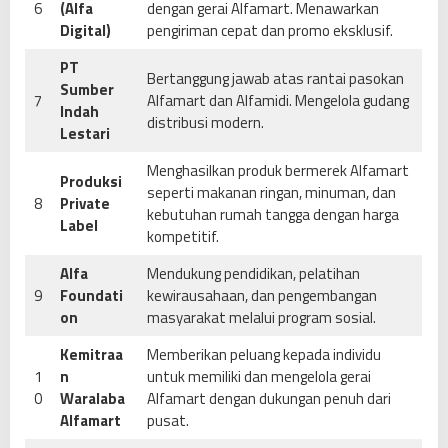
6
(Alfa
dengan gerai Alfamart. Menawarkan
Digital)
pengiriman cepat dan promo eksklusif.
PT
Bertanggung jawab atas rantai pasokan
Sumber
7
Alfamart dan Alfamidi. Mengelola gudang
Indah
distribusi modern.
Lestari
Menghasilkan produk bermerek Alfamart
Produksi
seperti makanan ringan, minuman, dan
8
Private
kebutuhan rumah tangga dengan harga
Label
kompetitif.
Alfa
Mendukung pendidikan, pelatihan
9
Foundati
kewirausahaan, dan pengembangan
on
masyarakat melalui program sosial.
Kemitraa
Memberikan peluang kepada individu
1
n
untuk memiliki dan mengelola gerai
0
Waralaba
Alfamart dengan dukungan penuh dari
Alfamart
pusat.