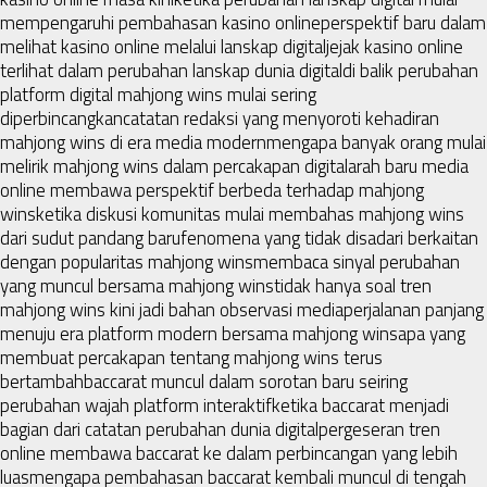
mempengaruhi pembahasan kasino online
perspektif baru dalam
melihat kasino online melalui lanskap digital
jejak kasino online
terlihat dalam perubahan lanskap dunia digital
di balik perubahan
platform digital mahjong wins mulai sering
diperbincangkan
catatan redaksi yang menyoroti kehadiran
mahjong wins di era media modern
mengapa banyak orang mulai
melirik mahjong wins dalam percakapan digital
arah baru media
online membawa perspektif berbeda terhadap mahjong
wins
ketika diskusi komunitas mulai membahas mahjong wins
dari sudut pandang baru
fenomena yang tidak disadari berkaitan
dengan popularitas mahjong wins
membaca sinyal perubahan
yang muncul bersama mahjong wins
tidak hanya soal tren
mahjong wins kini jadi bahan observasi media
perjalanan panjang
menuju era platform modern bersama mahjong wins
apa yang
membuat percakapan tentang mahjong wins terus
bertambah
baccarat muncul dalam sorotan baru seiring
perubahan wajah platform interaktif
ketika baccarat menjadi
bagian dari catatan perubahan dunia digital
pergeseran tren
online membawa baccarat ke dalam perbincangan yang lebih
luas
mengapa pembahasan baccarat kembali muncul di tengah