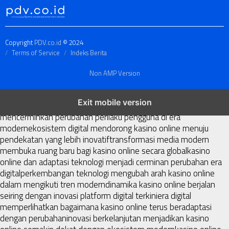
Copyright
PDV.co.id
© 2024
Terms of Service
Indeks Berita
Non AMP Version
kasino online menjadi bagian dari transformasi ekosistem digital
Exit mobile version
yang terus berkembang
perkembangan kasino online
mencerminkan perubahan perilaku pengguna di era
modern
ekosistem digital mendorong kasino online menuju
pendekatan yang lebih inovatif
transformasi media modern
membuka ruang baru bagi kasino online secara global
kasino
online dan adaptasi teknologi menjadi cerminan perubahan era
digital
perkembangan teknologi mengubah arah kasino online
dalam mengikuti tren modern
dinamika kasino online berjalan
seiring dengan inovasi platform digital terkini
era digital
memperlihatkan bagaimana kasino online terus beradaptasi
dengan perubahan
inovasi berkelanjutan menjadikan kasino