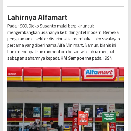
u
k
Lahirnya Alfamart
s
e
Pada 1989, Djoko Susanto mulai berpikir untuk
s
mengembangkan usahanya ke bidang ritel modern. Berbekal
a
pengalaman di sektor distribusi, ia membuka toko swalayan
n
pertama yang diberi nama Alfa Minimart. Namun, bisnis ini
A
baru mendapatkan momentum besar setelah ia menjual
l
sebagian sahamnya kepada
HM Sampoerna
pada 1994.
f
a
m
a
r
t