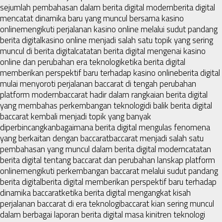
sejumlah pembahasan dalam berita digital modern
berita digital
mencatat dinamika baru yang muncul bersama kasino
online
mengikuti perjalanan kasino online melalui sudut pandang
berita digital
kasino online menjadi salah satu topik yang sering
muncul di berita digital
catatan berita digital mengenai kasino
online dan perubahan era teknologi
ketika berita digital
memberikan perspektif baru terhadap kasino online
berita digital
mulai menyoroti perjalanan baccarat di tengah perubahan
platform modern
baccarat hadir dalam rangkaian berita digital
yang membahas perkembangan teknologi
di balik berita digital
baccarat kembali menjadi topik yang banyak
diperbincangkan
bagaimana berita digital mengulas fenomena
yang berkaitan dengan baccarat
baccarat menjadi salah satu
pembahasan yang muncul dalam berita digital modern
catatan
berita digital tentang baccarat dan perubahan lanskap platform
online
mengikuti perkembangan baccarat melalui sudut pandang
berita digital
berita digital memberikan perspektif baru terhadap
dinamika baccarat
ketika berita digital mengangkat kisah
perjalanan baccarat di era teknologi
baccarat kian sering muncul
dalam berbagai laporan berita digital masa kini
tren teknologi