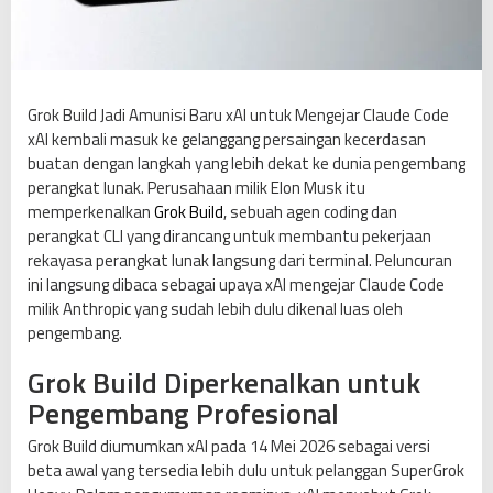
i
s
i
B
a
Grok Build Jadi Amunisi Baru xAI untuk Mengejar Claude Code
r
xAI kembali masuk ke gelanggang persaingan kecerdasan
u
buatan dengan langkah yang lebih dekat ke dunia pengembang
x
perangkat lunak. Perusahaan milik Elon Musk itu
A
memperkenalkan
Grok Build
, sebuah agen coding dan
I
perangkat CLI yang dirancang untuk membantu pekerjaan
u
rekayasa perangkat lunak langsung dari terminal. Peluncuran
n
ini langsung dibaca sebagai upaya xAI mengejar Claude Code
t
milik Anthropic yang sudah lebih dulu dikenal luas oleh
u
pengembang.
k
Grok Build Diperkenalkan untuk
M
e
Pengembang Profesional
n
Grok Build diumumkan xAI pada 14 Mei 2026 sebagai versi
g
beta awal yang tersedia lebih dulu untuk pelanggan SuperGrok
e