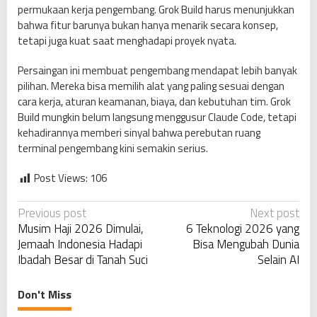
permukaan kerja pengembang. Grok Build harus menunjukkan
bahwa fitur barunya bukan hanya menarik secara konsep,
tetapi juga kuat saat menghadapi proyek nyata.
Persaingan ini membuat pengembang mendapat lebih banyak
pilihan. Mereka bisa memilih alat yang paling sesuai dengan
cara kerja, aturan keamanan, biaya, dan kebutuhan tim. Grok
Build mungkin belum langsung menggusur Claude Code, tetapi
kehadirannya memberi sinyal bahwa perebutan ruang
terminal pengembang kini semakin serius.
Post Views:
106
P
Previous post
Next post
Musim Haji 2026 Dimulai,
6 Teknologi 2026 yang
o
Jemaah Indonesia Hadapi
Bisa Mengubah Dunia
s
Ibadah Besar di Tanah Suci
Selain AI
t
n
Don't Miss
a