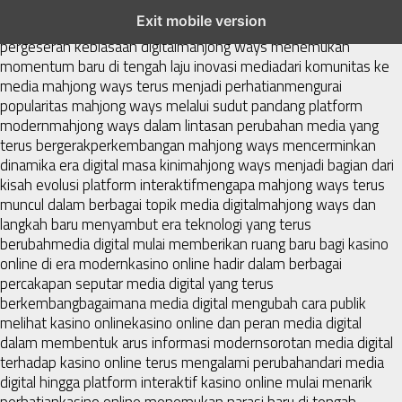
mahjong ways dan cerita perubahan yang terus berkembang di
Exit mobile version
platform online
fenomena mahjong ways muncul bersama
pergeseran kebiasaan digital
mahjong ways menemukan
momentum baru di tengah laju inovasi media
dari komunitas ke
media mahjong ways terus menjadi perhatian
mengurai
popularitas mahjong ways melalui sudut pandang platform
modern
mahjong ways dalam lintasan perubahan media yang
terus bergerak
perkembangan mahjong ways mencerminkan
dinamika era digital masa kini
mahjong ways menjadi bagian dari
kisah evolusi platform interaktif
mengapa mahjong ways terus
muncul dalam berbagai topik media digital
mahjong ways dan
langkah baru menyambut era teknologi yang terus
berubah
media digital mulai memberikan ruang baru bagi kasino
online di era modern
kasino online hadir dalam berbagai
percakapan seputar media digital yang terus
berkembang
bagaimana media digital mengubah cara publik
melihat kasino online
kasino online dan peran media digital
dalam membentuk arus informasi modern
sorotan media digital
terhadap kasino online terus mengalami perubahan
dari media
digital hingga platform interaktif kasino online mulai menarik
perhatian
kasino online menemukan narasi baru di tengah