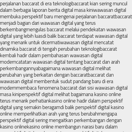
perjalanan baccarat di era teknologi
baccarat kian sering muncul
dalam berbagai laporan berita digital masa kini
wawasan digital
membuka perspektif baru mengenai perjalanan baccarat
baccarat
menjadi bagian dari wawasan digital yang terus
berkembang
mengulas baccarat melalui pendekatan wawasan
digital yang lebih luas
di balik baccarat terdapat wawasan digital
yang menarik untuk dicermati
wawasan digital mencatat
dinamika baccarat di tengah perubahan teknologi
baccarat
kembali hadir dalam pembahasan wawasan digital
modern
catatan wawasan digital tentang baccarat dan arah
perkembangannya
bagaimana wawasan digital melihat
perubahan yang berkaitan dengan baccarat
baccarat dan
wawasan digital membentuk sudut pandang baru di era
modern
membaca fenomena baccarat dari sisi wawasan digital
masa kini
perspektif digital melihat bagaimana kasino online
terus menarik perhatian
kasino online hadir dalam perspektif
digital yang semakin beragam
di balik perspektif digital kasino
online memperlihatkan arah yang terus berubah
mengapa
perspektif digital sering mengaitkan perkembangan dengan
kasino online
kasino online membangun narasi baru dalam