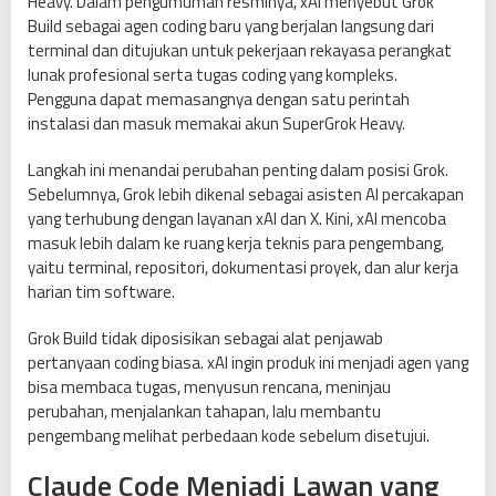
Heavy. Dalam pengumuman resminya, xAI menyebut Grok
j
Build sebagai agen coding baru yang berjalan langsung dari
a
terminal dan ditujukan untuk pekerjaan rekayasa perangkat
r
lunak profesional serta tugas coding yang kompleks.
C
Pengguna dapat memasangnya dengan satu perintah
l
instalasi dan masuk memakai akun SuperGrok Heavy.
a
u
Langkah ini menandai perubahan penting dalam posisi Grok.
d
Sebelumnya, Grok lebih dikenal sebagai asisten AI percakapan
e
yang terhubung dengan layanan xAI dan X. Kini, xAI mencoba
C
masuk lebih dalam ke ruang kerja teknis para pengembang,
o
yaitu terminal, repositori, dokumentasi proyek, dan alur kerja
d
harian tim software.
e
Grok Build tidak diposisikan sebagai alat penjawab
pertanyaan coding biasa. xAI ingin produk ini menjadi agen yang
bisa membaca tugas, menyusun rencana, meninjau
perubahan, menjalankan tahapan, lalu membantu
pengembang melihat perbedaan kode sebelum disetujui.
Claude Code Menjadi Lawan yang