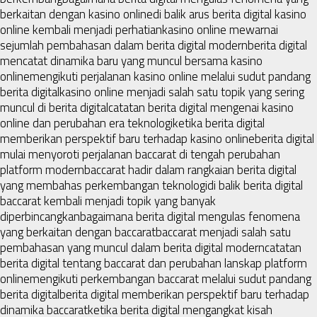
berkaitan dengan kasino online
di balik arus berita digital kasino
online kembali menjadi perhatian
kasino online mewarnai
sejumlah pembahasan dalam berita digital modern
berita digital
mencatat dinamika baru yang muncul bersama kasino
online
mengikuti perjalanan kasino online melalui sudut pandang
berita digital
kasino online menjadi salah satu topik yang sering
muncul di berita digital
catatan berita digital mengenai kasino
online dan perubahan era teknologi
ketika berita digital
memberikan perspektif baru terhadap kasino online
berita digital
mulai menyoroti perjalanan baccarat di tengah perubahan
platform modern
baccarat hadir dalam rangkaian berita digital
yang membahas perkembangan teknologi
di balik berita digital
baccarat kembali menjadi topik yang banyak
diperbincangkan
bagaimana berita digital mengulas fenomena
yang berkaitan dengan baccarat
baccarat menjadi salah satu
pembahasan yang muncul dalam berita digital modern
catatan
berita digital tentang baccarat dan perubahan lanskap platform
online
mengikuti perkembangan baccarat melalui sudut pandang
berita digital
berita digital memberikan perspektif baru terhadap
dinamika baccarat
ketika berita digital mengangkat kisah