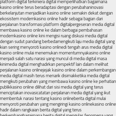
platform digital terkini
era digital memperlihatkan bagaimana
kasino online terus beradaptasi dengan perubahan
inovasi
berkelanjutan menjadikan kasino online semakin dekat dengan
ekosistem modern
kasino online hadir sebagai bagian dari
perjalanan transformasi platform digital
pergeseran media digital
membawa kasino online ke dalam berbagai pembahasan
modern
kasino online kini mengisi ruang diskusi media digital
dengan sudut pandang berbeda
mengikuti laju media digital yang
kian sering menyoroti kasino online
di tengah arus media digital
kasino online mulai menemukan momentumnya
kasino online
menjadi salah satu narasi yang muncul di media digital masa
kini
media digital menghadirkan perspektif lain dalam melihat
perjalanan kasino online
jejak kasino online dalam perkembangan
media digital masih terus menarik disimak
ketika media digital
mengikuti perubahan yang membawa kasino online ke perhatian
publik
kasino online dilihat dari sisi media digital yang terus
menciptakan inovasi
catatan perjalanan media digital yang ikut
membentuk narasi tentang kasino online
berita digital mulai
menyoroti perubahan yang mengiringi kasino online
kasino online
hadir dalam rangkaian berita digital yang terus
berkembang
bagaimana berita digital mengulas fenomena yang