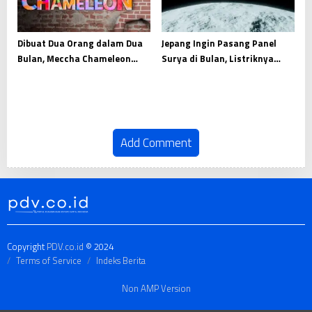
Dibuat Dua Orang dalam Dua
Jepang Ingin Pasang Panel
Bulan, Meccha Chameleon
Surya di Bulan, Listriknya
Raup Pendapatan Fantastis
Dikirim ke Bumi
Add Comment
Copyright
PDV.co.id
© 2024
Terms of Service
Indeks Berita
Non AMP Version