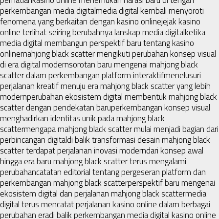
perkembangan media digital
media digital kembali menyoroti
fenomena yang berkaitan dengan kasino online
jejak kasino
online terlihat seiring berubahnya lanskap media digital
ketika
media digital membangun perspektif baru tentang kasino
online
mahjong black scatter mengikuti perubahan konsep visual
di era digital modern
sorotan baru mengenai mahjong black
scatter dalam perkembangan platform interaktif
menelusuri
perjalanan kreatif menuju era mahjong black scatter yang lebih
modern
perubahan ekosistem digital membentuk mahjong black
scatter dengan pendekatan baru
perkembangan konsep visual
menghadirkan identitas unik pada mahjong black
scatter
mengapa mahjong black scatter mulai menjadi bagian dari
perbincangan digital
di balik transformasi desain mahjong black
scatter terdapat perjalanan inovasi modern
dari konsep awal
hingga era baru mahjong black scatter terus mengalami
perubahan
catatan editorial tentang pergeseran platform dan
perkembangan mahjong black scatter
perspektif baru mengenai
ekosistem digital dan perjalanan mahjong black scatter
media
digital terus mencatat perjalanan kasino online dalam berbagai
perubahan era
di balik perkembangan media digital kasino online