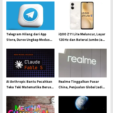
v
i
g
a
t
Telegram Hilang dari App
iQOO Z11 Lite Meluncur, Layar
i
Store, Durov Ungkap Modus
120 Hz dan Baterai Jumbo Jadi
Pemerasan Digital
Andalan
o
n
AI Anthropic Bantu Pecahkan
Realme Tinggalkan Pasar
Teka Teki Matematika Berusia
China, Penjualan Global Jadi
87 Tahun
Prioritas Utama