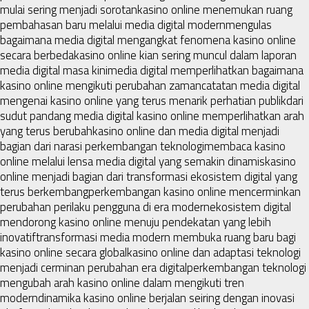
mulai sering menjadi sorotan
kasino online menemukan ruang
pembahasan baru melalui media digital modern
mengulas
bagaimana media digital mengangkat fenomena kasino online
secara berbeda
kasino online kian sering muncul dalam laporan
media digital masa kini
media digital memperlihatkan bagaimana
kasino online mengikuti perubahan zaman
catatan media digital
mengenai kasino online yang terus menarik perhatian publik
dari
sudut pandang media digital kasino online memperlihatkan arah
yang terus berubah
kasino online dan media digital menjadi
bagian dari narasi perkembangan teknologi
membaca kasino
online melalui lensa media digital yang semakin dinamis
kasino
online menjadi bagian dari transformasi ekosistem digital yang
terus berkembang
perkembangan kasino online mencerminkan
perubahan perilaku pengguna di era modern
ekosistem digital
mendorong kasino online menuju pendekatan yang lebih
inovatif
transformasi media modern membuka ruang baru bagi
kasino online secara global
kasino online dan adaptasi teknologi
menjadi cerminan perubahan era digital
perkembangan teknologi
mengubah arah kasino online dalam mengikuti tren
modern
dinamika kasino online berjalan seiring dengan inovasi