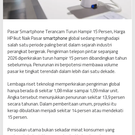
r
a
n
c
a
Pasar Smartphone Terancam Turun Hampir 15 Persen, Harga
m
HP Ikut Naik Pasar
smartphone
global sedang menghadapi
T
salah satu periode paling berat dalam sejarah industri
u
perangkat bergerak. Pengiriman telepon pintar sepanjang
r
2026 diperkirakan turun hampir 15 persen dibandingkan tahun
u
sebelumnya. Penurunan ini berpotensi membawa volume
n
pasar ke tingkat terendah dalam lebih dari satu dekade.
H
a
Lembaga riset teknologi memperkirakan pengiriman global
m
hanya berada di sekitar 1,08 miliar sampai 1,09 miliar unit.
p
Angka tersebut menunjukkan penurunan sekitar 13,9 persen
i
secara tahunan. Dalam pemberitaan umum, proyeksi itu
r
kerap dibulatkan menjadi sekitar 14 persen atau mendekati
1
15 persen.
5
Persoalan utama bukan sekadar minat konsumen yang
P