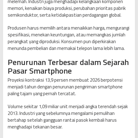
melemah. Industri juga menghadapi kelangkaan komponen
e
memori, kenaikan biaya produksi, perubahan prioritas pabrik
r
semikonduktor, serta ketidakpastian perdagangan global.
s
e
Produsen harus memilih antara menaikkan harga, mengurangi
n
spesifikasi, menekan keuntungan, atau memangkas jumlah
,
perangkat yang diproduksi. Konsumen pun diperkirakan
H
menunda pembelian dan memakai telepon lama lebih lama.
a
r
Penurunan Terbesar dalam Sejarah
g
Pasar Smartphone
a
H
Proyeksi kontraksi 13,9 persen membuat 2026 berpotensi
P
menjadi tahun dengan penurunan pengiriman smartphone
I
paling tajam yang pernah tercatat.
k
u
Volume sekitar 1,09 miliar unit menjadi angka terendah sejak
t
2013. Industri yang sebelumnya mengalami pemulihan
N
bertahap setelah gangguan rantai pasok kembali harus
a
menghadapi tekanan besar.
i
k