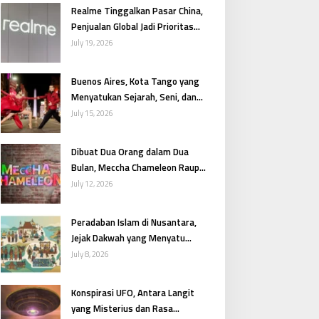
Realme Tinggalkan Pasar China,
Penjualan Global Jadi Prioritas
Utama
July 19, 2026
Buenos Aires, Kota Tango yang
Menyatukan Sejarah, Seni, dan
Gairah Argentina
July 15, 2026
Dibuat Dua Orang dalam Dua
Bulan, Meccha Chameleon Raup
Pendapatan Fantastis
July 12, 2026
Peradaban Islam di Nusantara,
Jejak Dakwah yang Menyatu
dengan Budaya
July 8, 2026
Konspirasi UFO, Antara Langit
yang Misterius dan Rasa