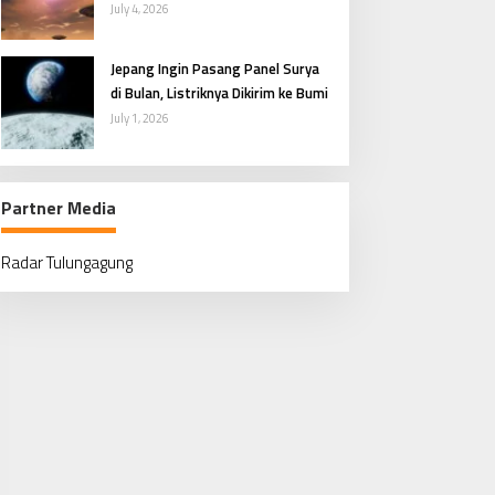
Penasaran Manusia
July 4, 2026
Jepang Ingin Pasang Panel Surya
di Bulan, Listriknya Dikirim ke Bumi
July 1, 2026
Partner Media
Radar Tulungagung