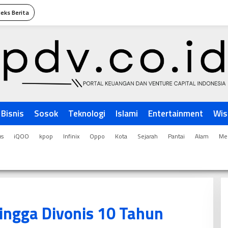
deks Berita
Bisnis
Sosok
Teknologi
Islami
Entertainment
Wis
us
iQOO
kpop
Infinix
Oppo
Kota
Sejarah
Pantai
Alam
Men
ingga Divonis 10 Tahun