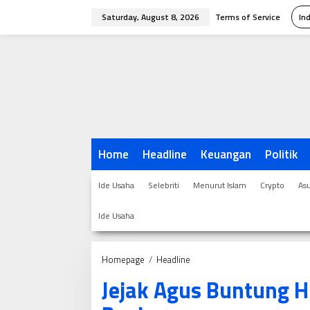
Skip
Saturday, August 8, 2026
Terms of Service
In
to
content
Home
Headline
Keuangan
Politik
Ide Usaha
Selebriti
Menurut Islam
Crypto
As
Ide Usaha
Jejak
Homepage
/
Headline
Agus
Jejak Agus Buntung H
Buntung
Hingga