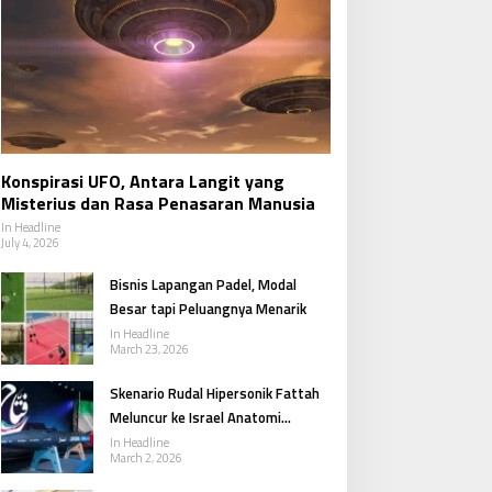
Konspirasi UFO, Antara Langit yang
Misterius dan Rasa Penasaran Manusia
In Headline
July 4, 2026
Bisnis Lapangan Padel, Modal
Besar tapi Peluangnya Menarik
In Headline
March 23, 2026
Skenario Rudal Hipersonik Fattah
Meluncur ke Israel Anatomi
Respons Iran dalam Konflik Besar
In Headline
March 2, 2026