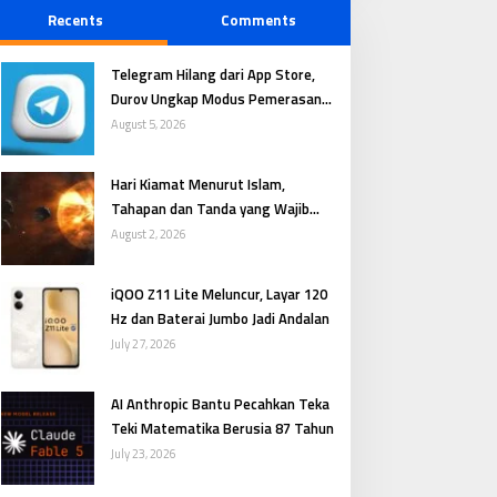
Recents
Comments
Telegram Hilang dari App Store,
Durov Ungkap Modus Pemerasan
Digital
August 5, 2026
Hari Kiamat Menurut Islam,
Tahapan dan Tanda yang Wajib
Dipahami
August 2, 2026
iQOO Z11 Lite Meluncur, Layar 120
Hz dan Baterai Jumbo Jadi Andalan
July 27, 2026
AI Anthropic Bantu Pecahkan Teka
Teki Matematika Berusia 87 Tahun
July 23, 2026