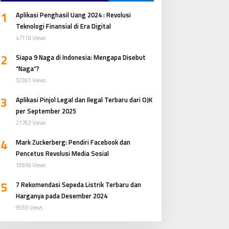
1
Aplikasi Penghasil Uang 2024 : Revolusi
Teknologi Finansial di Era Digital
47110 Views
2
Siapa 9 Naga di Indonesia: Mengapa Disebut
“Naga”?
32301 Views
3
Aplikasi Pinjol Legal dan Ilegal Terbaru dari OJK
per September 2025
21763 Views
4
Mark Zuckerberg: Pendiri Facebook dan
Pencetus Revolusi Media Sosial
10939 Views
5
7 Rekomendasi Sepeda Listrik Terbaru dan
Harganya pada Desember 2024
9033 Views