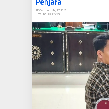
Penjara
Divonis
10
PDV Admin
May 27, 2025
Tahun
Headline
843 Views
Penjara