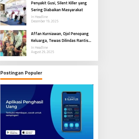
Penyakit Gusi, Silent Killer yang
Sering Diabaikan Masyarakat
In Headline
December 19, 2025
Affan Kurniawan, Ojol Penopang
Keluarga, Tewas Dilindas Rantis
Brimob
In Headline
August 29, 2025
Postingan Populer