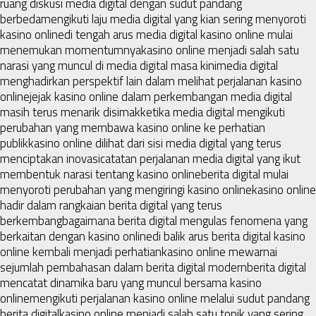
ruang diskusi media digital dengan sudut pandang
berbeda
mengikuti laju media digital yang kian sering menyoroti
kasino online
di tengah arus media digital kasino online mulai
menemukan momentumnya
kasino online menjadi salah satu
narasi yang muncul di media digital masa kini
media digital
menghadirkan perspektif lain dalam melihat perjalanan kasino
online
jejak kasino online dalam perkembangan media digital
masih terus menarik disimak
ketika media digital mengikuti
perubahan yang membawa kasino online ke perhatian
publik
kasino online dilihat dari sisi media digital yang terus
menciptakan inovasi
catatan perjalanan media digital yang ikut
membentuk narasi tentang kasino online
berita digital mulai
menyoroti perubahan yang mengiringi kasino online
kasino online
hadir dalam rangkaian berita digital yang terus
berkembang
bagaimana berita digital mengulas fenomena yang
berkaitan dengan kasino online
di balik arus berita digital kasino
online kembali menjadi perhatian
kasino online mewarnai
sejumlah pembahasan dalam berita digital modern
berita digital
mencatat dinamika baru yang muncul bersama kasino
online
mengikuti perjalanan kasino online melalui sudut pandang
berita digital
kasino online menjadi salah satu topik yang sering