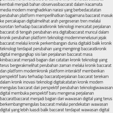
kembali menjadi bahan observasi
baccarat dalam kacamata
media modern menghadirkan narasi yang berbeda
catatan
perubahan platform memperlihatkan bagaimana baccarat masuk
ke percakapan digital
melihat arah pergeseran tren melalui
sorotan terhadap baccarat
kronik teknologi mencatat perjalanan
baccarat di tengah perubahan era digital
baccarat muncul dalam
kronik perubahan platform teknologi modern
menelusuri jejak
baccarat melalui kronik perkembangan dunia digital
di balik kronik
teknologi terdapat perubahan yang mengiringi baccarat
kronik
digital mengungkap sisi lain perjalanan baccarat masa
kini
baccarat menjadi bagian dari catatan kronik teknologi yang
terus bergerak
melihat perubahan zaman melalui kronik baccarat
dan platform modern
kronik platform interaktif memberikan
perspektif baru terhadap baccarat
perjalanan baccarat terekam
dalam kronik inovasi teknologi digital
catatan kronik modern
mengulas baccarat dari perspektif perubahan teknologi
wawasan
digital membuka perspektif baru mengenai perjalanan
baccarat
baccarat menjadi bagian dari wawasan digital yang terus
berkembang
mengulas baccarat melalui pendekatan wawasan
digital yang lebih luas
di balik baccarat terdapat wawasan digital