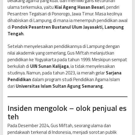
belakang agama yang kuat dan memiliki garis keturunan
r
ulama terkemuka, yaitu
Kiai Ageng Hasan Besari
, pendiri
a
Pesantren Tegalsari di Ponorogo, Jawa Timur. Masa kecilnya
l
dihabiskan di Lampung, di mana ia menempuh pendidikan awal
K
di
Pondok Pesantren Bustanul Ulum Jayasakti, Lampung
a
Tengah
.
r
e
Setelah menyelesaikan pendidikannya di Lampung dengan
n
nilai akademik yang cemerlang, Gus Miftah melanjutkan
a
pendidikan ke Yogyakarta pada tahun 1999. Meskipun sempat
K
berkuliah di
UIN Sunan Kalijaga
, ia tidak menyelesaikan
a
studinya. Namun, pada tahun 2023, ia meraih gelar
Sarjana
s
Pendidikan
dalam program studi Pendidikan Agama Islam
u
dari
Universitas Islam Sultan Agung Semarang
.
s
E
s
Insiden mengolok – olok penjual es
t
teh
e
h
Pada Desember 2024, Gus Miftah, seorang ulama dan
pendakwah terkenal di Indonesia, menjadi sorotan publik