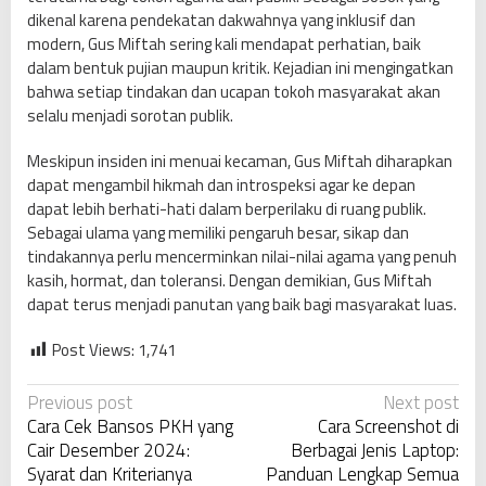
dikenal karena pendekatan dakwahnya yang inklusif dan
modern, Gus Miftah sering kali mendapat perhatian, baik
dalam bentuk pujian maupun kritik. Kejadian ini mengingatkan
bahwa setiap tindakan dan ucapan tokoh masyarakat akan
selalu menjadi sorotan publik.
Meskipun insiden ini menuai kecaman, Gus Miftah diharapkan
dapat mengambil hikmah dan introspeksi agar ke depan
dapat lebih berhati-hati dalam berperilaku di ruang publik.
Sebagai ulama yang memiliki pengaruh besar, sikap dan
tindakannya perlu mencerminkan nilai-nilai agama yang penuh
kasih, hormat, dan toleransi. Dengan demikian, Gus Miftah
dapat terus menjadi panutan yang baik bagi masyarakat luas.
Post Views:
1,741
P
Previous post
Next post
Cara Cek Bansos PKH yang
Cara Screenshot di
o
Cair Desember 2024:
Berbagai Jenis Laptop:
s
Syarat dan Kriterianya
Panduan Lengkap Semua