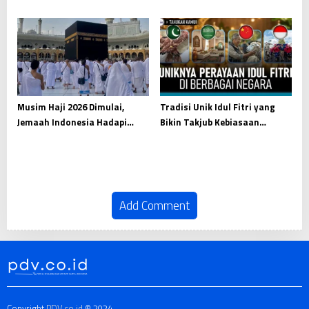
Mengikis Tauhid dari Akar
Kesiapan Menjaga Amanah
Hati
Musim Haji 2026 Dimulai,
Tradisi Unik Idul Fitri yang
Jemaah Indonesia Hadapi
Bikin Takjub Kebiasaan
Ibadah Besar di Tanah Suci
Menarik Dunia Islam
Add Comment
Copyright
PDV.co.id
© 2024