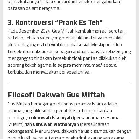
pendekatannya terlalu santai dan berisiko mengaburkan
batasan dalam beragama.
3. Kontroversi “Prank Es Teh”
Pada Desember 2024, Gus Miftah kembali menjadi sorotan
setelah sebuah video yang menunjukkan dirinya mengolok-
olok pedagang es teh viral di media sosial. Meskipun video
tersebut dimaksudkan sebagai candaan, banyak netizen yang
menganggap tindakan tersebut tidak pantas dilakukan oleh
seorang tokoh agama. Ia segera meminta maaf secara
terbuka dan menyatakan penyesalannya.
Filosofi Dakwah Gus Miftah
Gus Miftah berpegang pada prinsip bahwa Islam adalah
agama yang inklusif dan penuh kasih. Ia menekankan
pentingnya
ukhuwah Islamiyah
(persaudaraan sesama
Muslim) dan
ukhuwah wathaniyah
(persaudaraan
kebangsaan). Menurutnya, dakwah harus disampaikan dengan
penuh kasih sayang, tanpa menghakimi, agar pesan agama