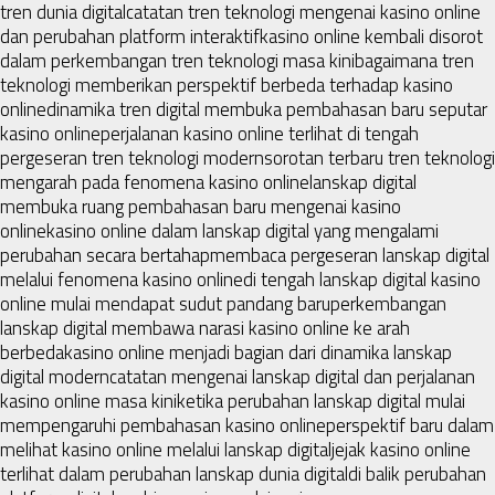
tren dunia digital
catatan tren teknologi mengenai kasino online
dan perubahan platform interaktif
kasino online kembali disorot
dalam perkembangan tren teknologi masa kini
bagaimana tren
teknologi memberikan perspektif berbeda terhadap kasino
online
dinamika tren digital membuka pembahasan baru seputar
kasino online
perjalanan kasino online terlihat di tengah
pergeseran tren teknologi modern
sorotan terbaru tren teknologi
mengarah pada fenomena kasino online
lanskap digital
membuka ruang pembahasan baru mengenai kasino
online
kasino online dalam lanskap digital yang mengalami
perubahan secara bertahap
membaca pergeseran lanskap digital
melalui fenomena kasino online
di tengah lanskap digital kasino
online mulai mendapat sudut pandang baru
perkembangan
lanskap digital membawa narasi kasino online ke arah
berbeda
kasino online menjadi bagian dari dinamika lanskap
digital modern
catatan mengenai lanskap digital dan perjalanan
kasino online masa kini
ketika perubahan lanskap digital mulai
mempengaruhi pembahasan kasino online
perspektif baru dalam
melihat kasino online melalui lanskap digital
jejak kasino online
terlihat dalam perubahan lanskap dunia digital
di balik perubahan