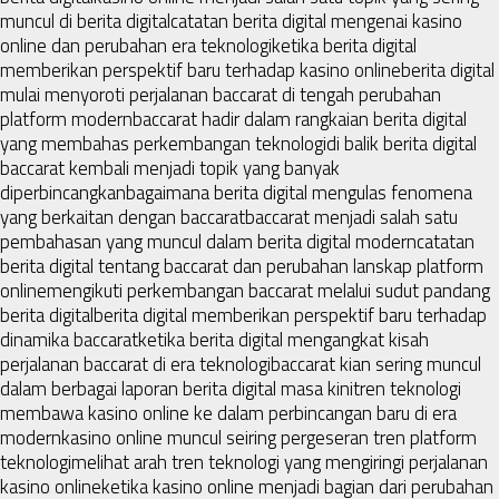
muncul di berita digital
catatan berita digital mengenai kasino
online dan perubahan era teknologi
ketika berita digital
memberikan perspektif baru terhadap kasino online
berita digital
mulai menyoroti perjalanan baccarat di tengah perubahan
platform modern
baccarat hadir dalam rangkaian berita digital
yang membahas perkembangan teknologi
di balik berita digital
baccarat kembali menjadi topik yang banyak
diperbincangkan
bagaimana berita digital mengulas fenomena
yang berkaitan dengan baccarat
baccarat menjadi salah satu
pembahasan yang muncul dalam berita digital modern
catatan
berita digital tentang baccarat dan perubahan lanskap platform
online
mengikuti perkembangan baccarat melalui sudut pandang
berita digital
berita digital memberikan perspektif baru terhadap
dinamika baccarat
ketika berita digital mengangkat kisah
perjalanan baccarat di era teknologi
baccarat kian sering muncul
dalam berbagai laporan berita digital masa kini
tren teknologi
membawa kasino online ke dalam perbincangan baru di era
modern
kasino online muncul seiring pergeseran tren platform
teknologi
melihat arah tren teknologi yang mengiringi perjalanan
kasino online
ketika kasino online menjadi bagian dari perubahan