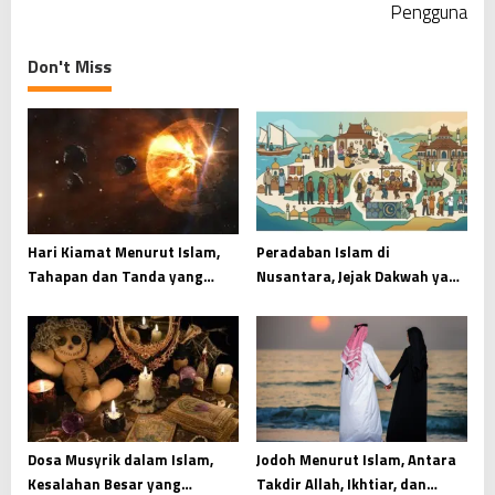
t
Pengguna
n
a
Don't Miss
v
i
g
a
t
i
Hari Kiamat Menurut Islam,
Peradaban Islam di
Tahapan dan Tanda yang
Nusantara, Jejak Dakwah yang
o
Wajib Dipahami
Menyatu dengan Budaya
n
Dosa Musyrik dalam Islam,
Jodoh Menurut Islam, Antara
Kesalahan Besar yang
Takdir Allah, Ikhtiar, dan