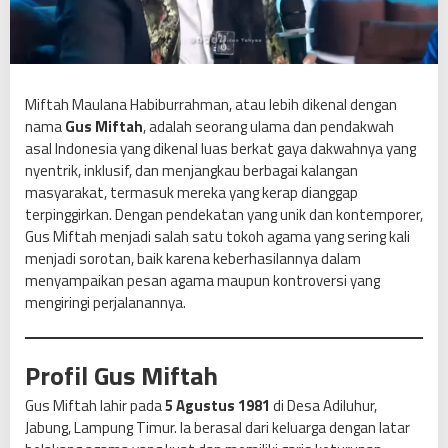
a
m
a
K
o
Miftah Maulana Habiburrahman, atau lebih dikenal dengan
n
nama
Gus Miftah
, adalah seorang ulama dan pendakwah
t
asal Indonesia yang dikenal luas berkat gaya dakwahnya yang
e
nyentrik, inklusif, dan menjangkau berbagai kalangan
m
masyarakat, termasuk mereka yang kerap dianggap
p
terpinggirkan. Dengan pendekatan yang unik dan kontemporer,
o
Gus Miftah menjadi salah satu tokoh agama yang sering kali
r
menjadi sorotan, baik karena keberhasilannya dalam
e
menyampaikan pesan agama maupun kontroversi yang
r
mengiringi perjalanannya.
y
a
n
Profil Gus Miftah
g
Gus Miftah lahir pada
5 Agustus 1981
di Desa Adiluhur,
v
Jabung, Lampung Timur. Ia berasal dari keluarga dengan latar
i