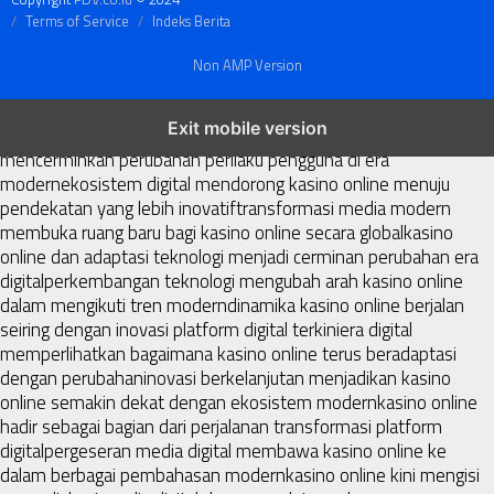
Terms of Service
Indeks Berita
Non AMP Version
kasino online menjadi bagian dari transformasi ekosistem digital
Exit mobile version
yang terus berkembang
perkembangan kasino online
mencerminkan perubahan perilaku pengguna di era
modern
ekosistem digital mendorong kasino online menuju
pendekatan yang lebih inovatif
transformasi media modern
membuka ruang baru bagi kasino online secara global
kasino
online dan adaptasi teknologi menjadi cerminan perubahan era
digital
perkembangan teknologi mengubah arah kasino online
dalam mengikuti tren modern
dinamika kasino online berjalan
seiring dengan inovasi platform digital terkini
era digital
memperlihatkan bagaimana kasino online terus beradaptasi
dengan perubahan
inovasi berkelanjutan menjadikan kasino
online semakin dekat dengan ekosistem modern
kasino online
hadir sebagai bagian dari perjalanan transformasi platform
digital
pergeseran media digital membawa kasino online ke
dalam berbagai pembahasan modern
kasino online kini mengisi