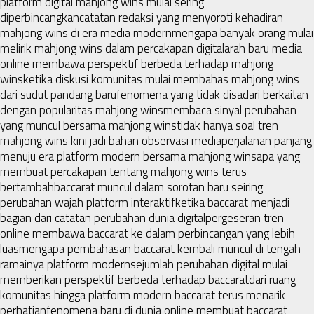
platform digital mahjong wins mulai sering
diperbincangkan
catatan redaksi yang menyoroti kehadiran
mahjong wins di era media modern
mengapa banyak orang mulai
melirik mahjong wins dalam percakapan digital
arah baru media
online membawa perspektif berbeda terhadap mahjong
wins
ketika diskusi komunitas mulai membahas mahjong wins
dari sudut pandang baru
fenomena yang tidak disadari berkaitan
dengan popularitas mahjong wins
membaca sinyal perubahan
yang muncul bersama mahjong wins
tidak hanya soal tren
mahjong wins kini jadi bahan observasi media
perjalanan panjang
menuju era platform modern bersama mahjong wins
apa yang
membuat percakapan tentang mahjong wins terus
bertambah
baccarat muncul dalam sorotan baru seiring
perubahan wajah platform interaktif
ketika baccarat menjadi
bagian dari catatan perubahan dunia digital
pergeseran tren
online membawa baccarat ke dalam perbincangan yang lebih
luas
mengapa pembahasan baccarat kembali muncul di tengah
ramainya platform modern
sejumlah perubahan digital mulai
memberikan perspektif berbeda terhadap baccarat
dari ruang
komunitas hingga platform modern baccarat terus menarik
perhatian
fenomena baru di dunia online membuat baccarat