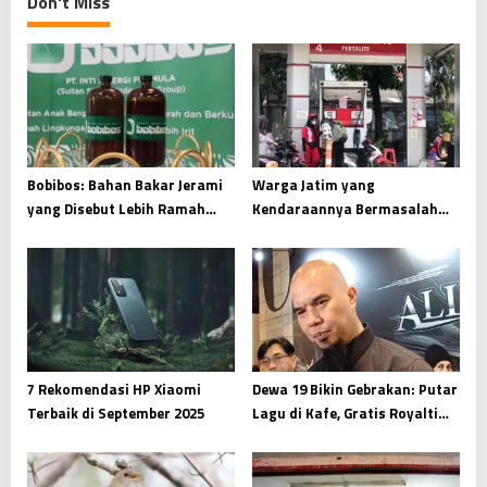
a
Don't Miss
v
i
g
a
t
i
Bobibos: Bahan Bakar Jerami
Warga Jatim yang
yang Disebut Lebih Ramah
Kendaraannya Bermasalah
o
Lingkungan, Begini Penjelasan
Setelah Isi Pertalite Bisa
n
BRIN
Lapor ke Sini
7 Rekomendasi HP Xiaomi
Dewa 19 Bikin Gebrakan: Putar
Terbaik di September 2025
Lagu di Kafe, Gratis Royalti
Atas Restu Ahmad Dhani!