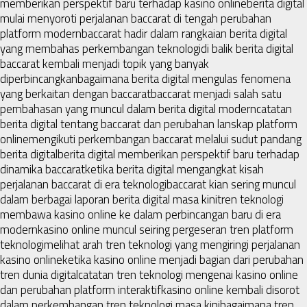
memberikan perspektif baru terhadap kasino online
berita digital
mulai menyoroti perjalanan baccarat di tengah perubahan
platform modern
baccarat hadir dalam rangkaian berita digital
yang membahas perkembangan teknologi
di balik berita digital
baccarat kembali menjadi topik yang banyak
diperbincangkan
bagaimana berita digital mengulas fenomena
yang berkaitan dengan baccarat
baccarat menjadi salah satu
pembahasan yang muncul dalam berita digital modern
catatan
berita digital tentang baccarat dan perubahan lanskap platform
online
mengikuti perkembangan baccarat melalui sudut pandang
berita digital
berita digital memberikan perspektif baru terhadap
dinamika baccarat
ketika berita digital mengangkat kisah
perjalanan baccarat di era teknologi
baccarat kian sering muncul
dalam berbagai laporan berita digital masa kini
tren teknologi
membawa kasino online ke dalam perbincangan baru di era
modern
kasino online muncul seiring pergeseran tren platform
teknologi
melihat arah tren teknologi yang mengiringi perjalanan
kasino online
ketika kasino online menjadi bagian dari perubahan
tren dunia digital
catatan tren teknologi mengenai kasino online
dan perubahan platform interaktif
kasino online kembali disorot
dalam perkembangan tren teknologi masa kini
bagaimana tren