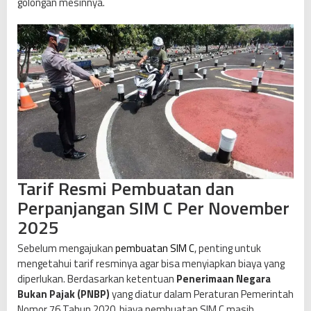
golongan mesinnya.
0
2
5
Tarif Resmi Pembuatan dan
Perpanjangan SIM C Per November
2025
Sebelum mengajukan
pembuatan SIM C
, penting untuk
mengetahui tarif resminya agar bisa menyiapkan biaya yang
diperlukan. Berdasarkan ketentuan
Penerimaan Negara
Bukan Pajak (PNBP)
yang diatur dalam Peraturan Pemerintah
Nomor 76 Tahun 2020, biaya pembuatan SIM C masih