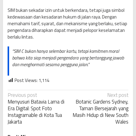
SIM bukan sekadar izin untuk berkendara, tetapi juga simbol
kedewasaan dan kesadaran hukum di jalan raya. Dengan
memahami tarif, syarat, dan mekanisme yang berlaku, setiap
pengendara diharapkan dapat menjadi pelopor keselamatan
berlalu lintas.
“SIM C bukan hanya selembar kartu, tetapi komitmen moral
bahwa kita siap menjadi pengendara yang bertanggung jawab
dan menghormati sesama pengguna jalan.”
Post Views:
1,114
P
Previous post
Next post
Menyusuri Batavia Lama di
Botanic Gardens Sydney,
o
Era Digital: Spot Foto
Taman Bersejarah yang
s
Instagramable di Kota Tua
Masih Hidup di New South
t
Jakarta
Wales
n