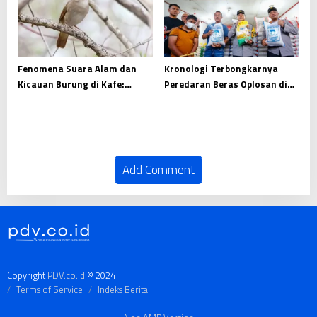
Fenomena Suara Alam dan
Kronologi Terbongkarnya
Kicauan Burung di Kafe:
Peredaran Beras Oplosan di
Kenapa Malah Kena Royalti?
Pekanbaru
Add Comment
Copyright
PDV.co.id
© 2024
Terms of Service
Indeks Berita