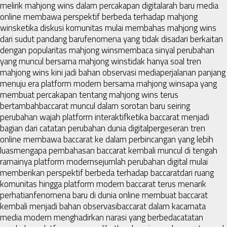
melirik mahjong wins dalam percakapan digital
arah baru media
online membawa perspektif berbeda terhadap mahjong
wins
ketika diskusi komunitas mulai membahas mahjong wins
dari sudut pandang baru
fenomena yang tidak disadari berkaitan
dengan popularitas mahjong wins
membaca sinyal perubahan
yang muncul bersama mahjong wins
tidak hanya soal tren
mahjong wins kini jadi bahan observasi media
perjalanan panjang
menuju era platform modern bersama mahjong wins
apa yang
membuat percakapan tentang mahjong wins terus
bertambah
baccarat muncul dalam sorotan baru seiring
perubahan wajah platform interaktif
ketika baccarat menjadi
bagian dari catatan perubahan dunia digital
pergeseran tren
online membawa baccarat ke dalam perbincangan yang lebih
luas
mengapa pembahasan baccarat kembali muncul di tengah
ramainya platform modern
sejumlah perubahan digital mulai
memberikan perspektif berbeda terhadap baccarat
dari ruang
komunitas hingga platform modern baccarat terus menarik
perhatian
fenomena baru di dunia online membuat baccarat
kembali menjadi bahan observasi
baccarat dalam kacamata
media modern menghadirkan narasi yang berbeda
catatan