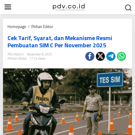
S
k
i
p
C
Homepage
/
Pilihan Editor
t
e
o
Cek Tarif, Syarat, dan Mekanisme Resmi
k
c
Pembuatan SIM C Per November 2025
T
o
a
PDV Admin
November 8, 2025
n
Pilihan Editor
1114 Views
r
t
i
e
f
n
,
t
S
y
a
r
a
t
,
d