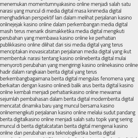
menemukan momentumnya
kasino online menjadi salah satu
narasi yang muncul di media digital masa kini
media digital
menghadirkan perspektif lain dalam melihat perjalanan kasino
online
jejak kasino online dalam perkembangan media digital
masih terus menarik disimak
ketika media digital mengikuti
perubahan yang membawa kasino online ke perhatian
publik
kasino online dilihat dari sisi media digital yang terus
menciptakan inovasi
catatan perjalanan media digital yang ikut
membentuk narasi tentang kasino online
berita digital mulai
menyoroti perubahan yang mengiringi kasino online
kasino online
hadir dalam rangkaian berita digital yang terus
berkembang
bagaimana berita digital mengulas fenomena yang
berkaitan dengan kasino online
di balik arus berita digital kasino
online kembali menjadi perhatian
kasino online mewarnai
sejumlah pembahasan dalam berita digital modern
berita digital
mencatat dinamika baru yang muncul bersama kasino
online
mengikuti perjalanan kasino online melalui sudut pandang
berita digital
kasino online menjadi salah satu topik yang sering
muncul di berita digital
catatan berita digital mengenai kasino
online dan perubahan era teknologi
ketika berita digital