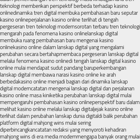
teknologi memberikan perspektif berbeda terhadap kasino
online
dinamika tren digital membuka pembahasan baru seputar
kasino online
perjalanan kasino online terlihat di tengah
pergeseran tren teknologi modern
sorotan terbaru tren teknologi
mengarah pada fenomena kasino online
lanskap digital
membuka ruang pembahasan baru mengenai kasino
online
kasino online dalam lanskap digital yang mengalami
perubahan secara bertahap
membaca pergeseran lanskap digital
melalui fenomena kasino online
di tengah lanskap digital kasino
online mulai mendapat sudut pandang baru
perkembangan
lanskap digital membawa narasi kasino online ke arah
berbeda
kasino online menjadi bagian dari dinamika lanskap
digital modern
catatan mengenai lanskap digital dan perjalanan
kasino online masa kini
ketika perubahan lanskap digital mulai
mempengaruhi pembahasan kasino online
perspektif baru dalam
melihat kasino online melalui lanskap digital
jejak kasino online
terlihat dalam perubahan lanskap dunia digital
di balik perubahan
platform digital mahjong wins mulai sering
diperbincangkan
catatan redaksi yang menyoroti kehadiran
mahjong wins di era media modern
mengapa banyak orang mulai