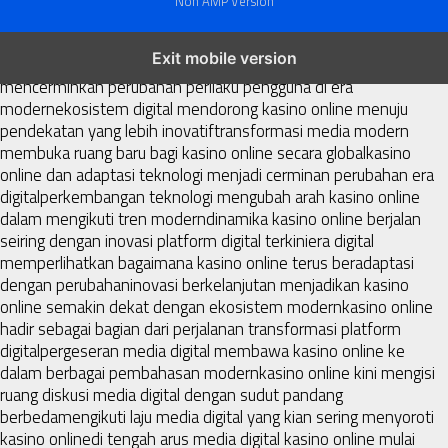
Non AMP Version
kasino online menjadi bagian dari transformasi ekosistem digital
Exit mobile version
yang terus berkembang
perkembangan kasino online
mencerminkan perubahan perilaku pengguna di era
modern
ekosistem digital mendorong kasino online menuju
pendekatan yang lebih inovatif
transformasi media modern
membuka ruang baru bagi kasino online secara global
kasino
online dan adaptasi teknologi menjadi cerminan perubahan era
digital
perkembangan teknologi mengubah arah kasino online
dalam mengikuti tren modern
dinamika kasino online berjalan
seiring dengan inovasi platform digital terkini
era digital
memperlihatkan bagaimana kasino online terus beradaptasi
dengan perubahan
inovasi berkelanjutan menjadikan kasino
online semakin dekat dengan ekosistem modern
kasino online
hadir sebagai bagian dari perjalanan transformasi platform
digital
pergeseran media digital membawa kasino online ke
dalam berbagai pembahasan modern
kasino online kini mengisi
ruang diskusi media digital dengan sudut pandang
berbeda
mengikuti laju media digital yang kian sering menyoroti
kasino online
di tengah arus media digital kasino online mulai