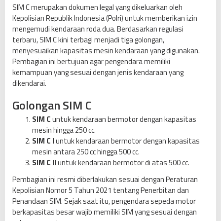
u
SIM C merupakan dokumen legal yang dikeluarkan oleh
a
Kepolisian Republik Indonesia (Polri) untuk memberikan izin
t
mengemudi kendaraan roda dua. Berdasarkan regulasi
a
terbaru, SIM C kini terbagi menjadi tiga golongan,
n
menyesuaikan kapasitas mesin kendaraan yang digunakan.
S
Pembagian ini bertujuan agar pengendara memiliki
I
kemampuan yang sesuai dengan jenis kendaraan yang
M
dikendarai.
C
P
Golongan SIM C
e
SIM C
untuk kendaraan bermotor dengan kapasitas
r
mesin hingga 250 cc.
N
SIM C I
untuk kendaraan bermotor dengan kapasitas
o
mesin antara 250 cc hingga 500 cc.
v
SIM C II
untuk kendaraan bermotor di atas 500 cc.
e
m
Pembagian ini resmi diberlakukan sesuai dengan Peraturan
b
Kepolisian Nomor 5 Tahun 2021 tentang Penerbitan dan
e
Penandaan SIM. Sejak saat itu, pengendara sepeda motor
r
berkapasitas besar wajib memiliki SIM yang sesuai dengan
2