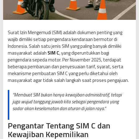
a
n
M
e
k
Surat Izin Mengemudi (SIM) adalah dokumen penting yang
a
wajib dimiliki setiap pengendara kendaraan bermotor di
n
Indonesia. Salah satu jenis SIM yang paling banyak dimiliki
i
masyarakat adalah
SIM C
, yang diperuntukkan bagi
s
pengendara sepeda motor. Per November 2025, terdapat
m
beberapa pembaruan dan penyesuaian tarif, syarat, serta
e
mekanisme pembuatan SIM C yang perlu diketahui oleh
R
masyarakat agar tidak salah langkah saat proses pengajuan.
e
s
“Membuat SIM bukan hanya kewajiban administratif, tetapi
m
juga wujud tanggung jawab kita sebagai pengendara yang
i
sadar akan keselamatan dan aturan di jalan raya.”
P
e
Pengantar Tentang SIM C dan
m
Kewajiban Kepemilikan
b