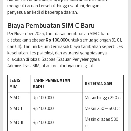
mengikuti acuan tersebut hingga saat ini, dengan
penyesuaian kecil di beberapa daerah.
Biaya Pembuatan SIM C Baru
Per November 2025, tarif dasar pembuatan SIM C baru
ditetapkan sebesar
Rp 100.000
untuk semua golongan (C, C I,
dan C II). Tarif ini belum termasuk biaya tambahan seperti tes
kesehatan, tes psikologi, dan asuransi yang biasanya
dilakukan di lokasi Satpas (Satuan Penyelenggara
Administrasi SIM) atau melalui layanan digital.
JENIS
TARIF PEMBUATAN
KETERANGAN
SIM
BARU
SIM C
Rp 100.000
Mesin hingga 250 cc
SIM C I
Rp 100.000
Mesin 250 – 500 cc
Mesin di atas 500
SIM C II
Rp 100.000
cc