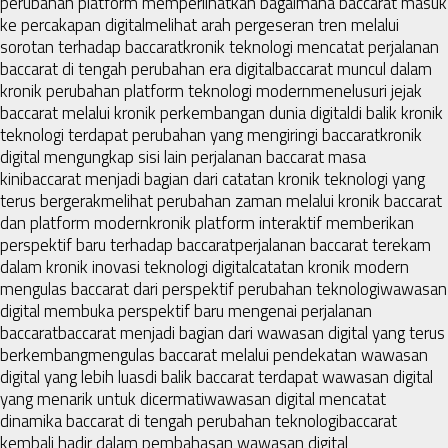
perubahan platform memperlihatkan bagaimana baccarat masuk
ke percakapan digital
melihat arah pergeseran tren melalui
sorotan terhadap baccarat
kronik teknologi mencatat perjalanan
baccarat di tengah perubahan era digital
baccarat muncul dalam
kronik perubahan platform teknologi modern
menelusuri jejak
baccarat melalui kronik perkembangan dunia digital
di balik kronik
teknologi terdapat perubahan yang mengiringi baccarat
kronik
digital mengungkap sisi lain perjalanan baccarat masa
kini
baccarat menjadi bagian dari catatan kronik teknologi yang
terus bergerak
melihat perubahan zaman melalui kronik baccarat
dan platform modern
kronik platform interaktif memberikan
perspektif baru terhadap baccarat
perjalanan baccarat terekam
dalam kronik inovasi teknologi digital
catatan kronik modern
mengulas baccarat dari perspektif perubahan teknologi
wawasan
digital membuka perspektif baru mengenai perjalanan
baccarat
baccarat menjadi bagian dari wawasan digital yang terus
berkembang
mengulas baccarat melalui pendekatan wawasan
digital yang lebih luas
di balik baccarat terdapat wawasan digital
yang menarik untuk dicermati
wawasan digital mencatat
dinamika baccarat di tengah perubahan teknologi
baccarat
kembali hadir dalam pembahasan wawasan digital