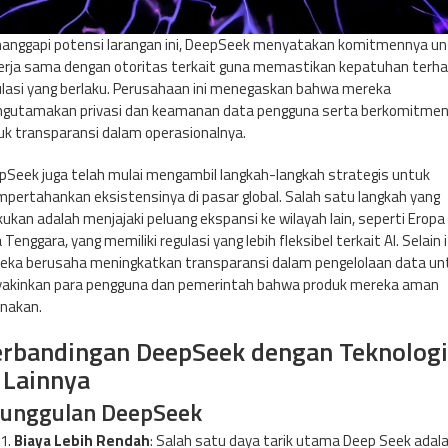
anggapi potensi larangan ini, DeepSeek menyatakan komitmennya un
erja sama dengan otoritas terkait guna memastikan kepatuhan terh
ulasi yang berlaku. Perusahaan ini menegaskan bahwa mereka
gutamakan privasi dan keamanan data pengguna serta berkomitme
uk transparansi dalam operasionalnya.
pSeek juga telah mulai mengambil langkah-langkah strategis untuk
pertahankan eksistensinya di pasar global. Salah satu langkah yang
kukan adalah menjajaki peluang ekspansi ke wilayah lain, seperti Eropa
 Tenggara, yang memiliki regulasi yang lebih fleksibel terkait AI. Selain i
eka berusaha meningkatkan transparansi dalam pengelolaan data un
akinkan para pengguna dan pemerintah bahwa produk mereka aman
unakan.
rbandingan DeepSeek dengan Teknologi
 Lainnya
unggulan DeepSeek
Biaya Lebih Rendah
: Salah satu daya tarik utama Deep Seek adal