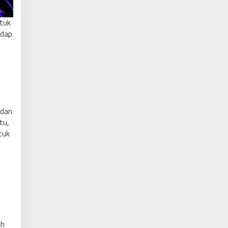
tuk
adap
n
 dan
tu,
tuk
ah