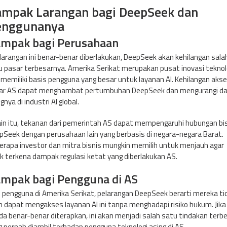
mpak Larangan bagi DeepSeek dan
enggunanya
mpak bagi Perusahaan
 larangan ini benar-benar diberlakukan, DeepSeek akan kehilangan sala
u pasar terbesarnya. Amerika Serikat merupakan pusat inovasi teknol
 memiliki basis pengguna yang besar untuk layanan AI. Kehilangan akse
ar AS dapat menghambat pertumbuhan DeepSeek dan mengurangi d
gnya di industri AI global.
ain itu, tekanan dari pemerintah AS dapat mempengaruhi hubungan bi
pSeek dengan perusahaan lain yang berbasis di negara-negara Barat.
erapa investor dan mitra bisnis mungkin memilih untuk menjauh agar
ak terkena dampak regulasi ketat yang diberlakukan AS.
mpak bagi Pengguna di AS
i pengguna di Amerika Serikat, pelarangan DeepSeek berarti mereka ti
n dapat mengakses layanan AI ini tanpa menghadapi risiko hukum. Jika
da benar-benar diterapkan, ini akan menjadi salah satu tindakan terb
g pernah diambil terhadap pengguna teknologi asing di AS.