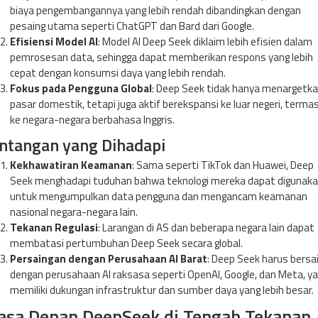
biaya pengembangannya yang lebih rendah dibandingkan dengan
pesaing utama seperti ChatGPT dan Bard dari Google.
Efisiensi Model AI
: Model AI Deep Seek diklaim lebih efisien dalam
pemrosesan data, sehingga dapat memberikan respons yang lebih
cepat dengan konsumsi daya yang lebih rendah.
Fokus pada Pengguna Global
: Deep Seek tidak hanya menargetk
pasar domestik, tetapi juga aktif berekspansi ke luar negeri, terma
ke negara-negara berbahasa Inggris.
ntangan yang Dihadapi
Kekhawatiran Keamanan
: Sama seperti TikTok dan Huawei, Deep
Seek menghadapi tuduhan bahwa teknologi mereka dapat digunak
untuk mengumpulkan data pengguna dan mengancam keamanan
nasional negara-negara lain.
Tekanan Regulasi
: Larangan di AS dan beberapa negara lain dapat
membatasi pertumbuhan Deep Seek secara global.
Persaingan dengan Perusahaan AI Barat
: Deep Seek harus bersa
dengan perusahaan AI raksasa seperti OpenAI, Google, dan Meta, y
memiliki dukungan infrastruktur dan sumber daya yang lebih besar.
sa Depan DeepSeek di Tengah Tekanan