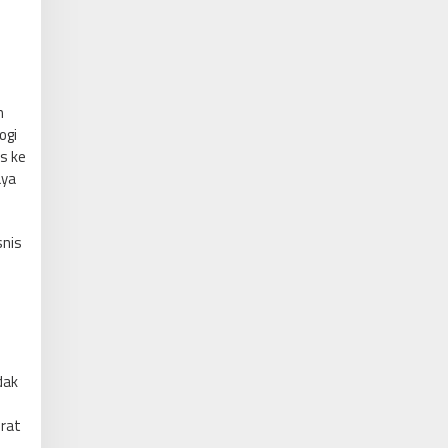
h
ogi
s ke
aya
snis
dak
erat