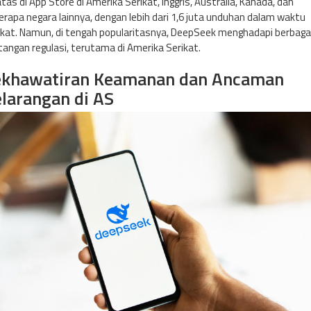
tas di App Store di Amerika Serikat, Inggris, Australia, Kanada, dan
B
erapa negara lainnya, dengan lebih dari 1,6 juta unduhan dalam waktu
i
gkat. Namun, di tengah popularitasnya, DeepSeek menghadapi berbaga
s
tangan regulasi, terutama di Amerika Serikat.
a
D
ekhawatiran Keamanan dan Ancaman
i
larangan di AS
d
e
n
d
a
R
p
1
,
6
T
r
i
l
i