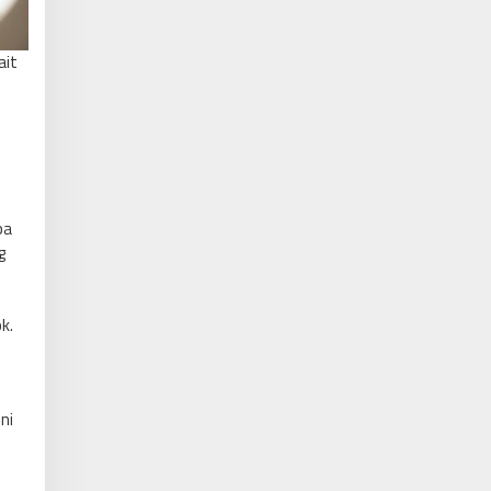
ait
pa
g
k.
ni