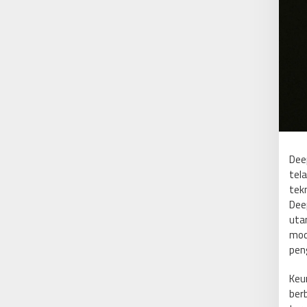
Dee
tel
tekn
Dee
uta
mod
peng
Keu
ber