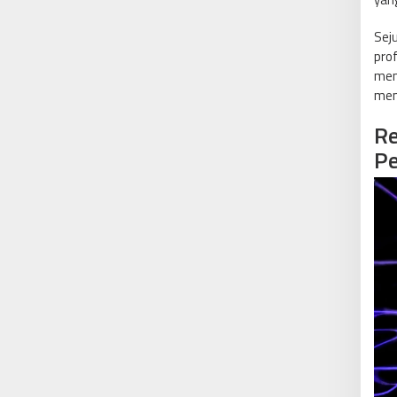
Sej
prof
menc
mem
Re
Pe