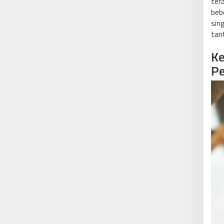
tera
beb
sin
tan
K
Pe