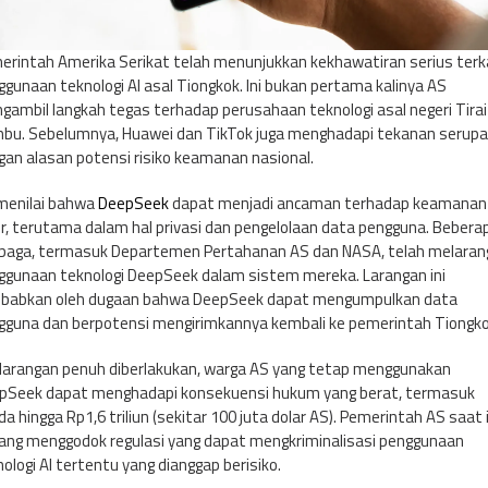
u
n
erintah Amerika Serikat telah menunjukkan kekhawatiran serius terk
ggunaan teknologi AI asal Tiongkok. Ini bukan pertama kalinya AS
gambil langkah tegas terhadap perusahaan teknologi asal negeri Tirai
bu. Sebelumnya, Huawei dan TikTok juga menghadapi tekanan serupa
gan alasan potensi risiko keamanan nasional.
menilai bahwa
DeepSeek
dapat menjadi ancaman terhadap keamanan
er, terutama dalam hal privasi dan pengelolaan data pengguna. Bebera
baga, termasuk Departemen Pertahanan AS dan NASA, telah melaran
ggunaan teknologi DeepSeek dalam sistem mereka. Larangan ini
ebabkan oleh dugaan bahwa DeepSeek dapat mengumpulkan data
gguna dan berpotensi mengirimkannya kembali ke pemerintah Tiongko
a larangan penuh diberlakukan, warga AS yang tetap menggunakan
pSeek dapat menghadapi konsekuensi hukum yang berat, termasuk
a hingga Rp1,6 triliun (sekitar 100 juta dolar AS). Pemerintah AS saat i
ang menggodok regulasi yang dapat mengkriminalisasi penggunaan
ologi AI tertentu yang dianggap berisiko.