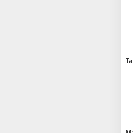
Ta
Ma