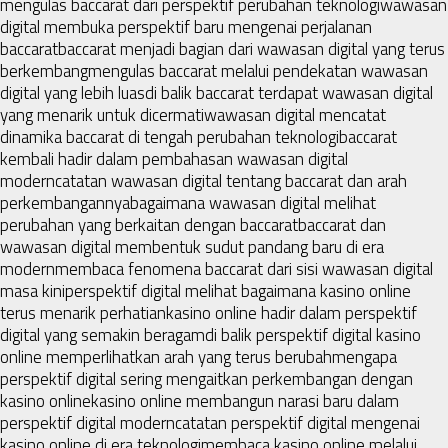
mengulas baccarat dari perspektif perubahan teknologi
wawasan
digital membuka perspektif baru mengenai perjalanan
baccarat
baccarat menjadi bagian dari wawasan digital yang terus
berkembang
mengulas baccarat melalui pendekatan wawasan
digital yang lebih luas
di balik baccarat terdapat wawasan digital
yang menarik untuk dicermati
wawasan digital mencatat
dinamika baccarat di tengah perubahan teknologi
baccarat
kembali hadir dalam pembahasan wawasan digital
modern
catatan wawasan digital tentang baccarat dan arah
perkembangannya
bagaimana wawasan digital melihat
perubahan yang berkaitan dengan baccarat
baccarat dan
wawasan digital membentuk sudut pandang baru di era
modern
membaca fenomena baccarat dari sisi wawasan digital
masa kini
perspektif digital melihat bagaimana kasino online
terus menarik perhatian
kasino online hadir dalam perspektif
digital yang semakin beragam
di balik perspektif digital kasino
online memperlihatkan arah yang terus berubah
mengapa
perspektif digital sering mengaitkan perkembangan dengan
kasino online
kasino online membangun narasi baru dalam
perspektif digital modern
catatan perspektif digital mengenai
kasino online di era teknologi
membaca kasino online melalui