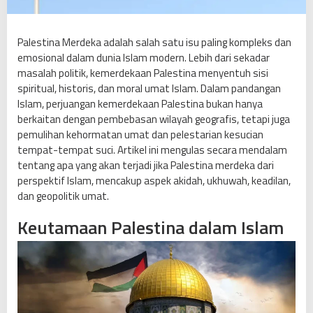
a
P
a
Palestina Merdeka adalah salah satu isu paling kompleks dan
l
emosional dalam dunia Islam modern. Lebih dari sekadar
e
masalah politik, kemerdekaan Palestina menyentuh sisi
s
spiritual, historis, dan moral umat Islam. Dalam pandangan
t
Islam, perjuangan kemerdekaan Palestina bukan hanya
i
berkaitan dengan pembebasan wilayah geografis, tetapi juga
n
pemulihan kehormatan umat dan pelestarian kesucian
a
tempat-tempat suci. Artikel ini mengulas secara mendalam
M
tentang apa yang akan terjadi jika Palestina merdeka dari
e
perspektif Islam, mencakup aspek akidah, ukhuwah, keadilan,
r
dan geopolitik umat.
d
Keutamaan Palestina dalam Islam
e
k
a
M
e
n