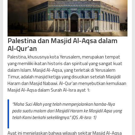
u
r
u
t
I
s
Palestina dan Masjid Al-Aqsa dalam
l
Al-Qur’an
a
m
Palestina, khususnya kota Yerusalem, merupakan tempat
?
yang memiliki ikatan historis dan spiritual yang sangat kuat
dalam Islam. Masjid Al-Aqsa, yang terletak di Yerusalem
Timur, adalah masjid ketiga yang disucikan setelah Masjidil
Haram dan Masjid Nabawi. Al-Qur’an menyebutkan kemuliaan
Masjid Al-Aqsa dalam Surah Al-Isra ayat 1:
“Maha Suci Allah yang telah memperjalankan hamba-Nya
pada suatu malam dari Masjidil Haram ke Masjidil Aqsa yang
telah Kami berkahi sekelilingnya.” (QS. Al-Isra: 1)
Ayat ini menjelaskan bahwa wilayah sekitar Masjid Al-Aqsa