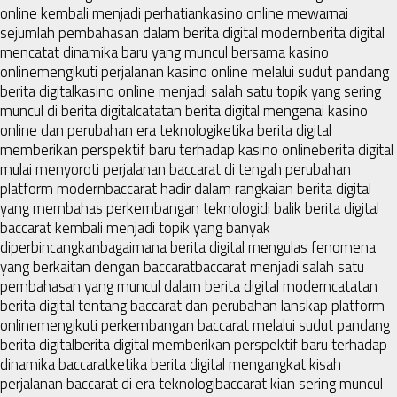
online kembali menjadi perhatian
kasino online mewarnai
sejumlah pembahasan dalam berita digital modern
berita digital
mencatat dinamika baru yang muncul bersama kasino
online
mengikuti perjalanan kasino online melalui sudut pandang
berita digital
kasino online menjadi salah satu topik yang sering
muncul di berita digital
catatan berita digital mengenai kasino
online dan perubahan era teknologi
ketika berita digital
memberikan perspektif baru terhadap kasino online
berita digital
mulai menyoroti perjalanan baccarat di tengah perubahan
platform modern
baccarat hadir dalam rangkaian berita digital
yang membahas perkembangan teknologi
di balik berita digital
baccarat kembali menjadi topik yang banyak
diperbincangkan
bagaimana berita digital mengulas fenomena
yang berkaitan dengan baccarat
baccarat menjadi salah satu
pembahasan yang muncul dalam berita digital modern
catatan
berita digital tentang baccarat dan perubahan lanskap platform
online
mengikuti perkembangan baccarat melalui sudut pandang
berita digital
berita digital memberikan perspektif baru terhadap
dinamika baccarat
ketika berita digital mengangkat kisah
perjalanan baccarat di era teknologi
baccarat kian sering muncul