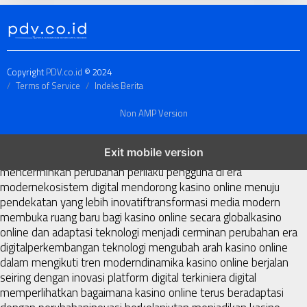
Copyright
PDV.co.id
© 2024
Terms of Service
Indeks Berita
Non AMP Version
kasino online menjadi bagian dari transformasi ekosistem digital
Exit mobile version
yang terus berkembang
perkembangan kasino online
mencerminkan perubahan perilaku pengguna di era
modern
ekosistem digital mendorong kasino online menuju
pendekatan yang lebih inovatif
transformasi media modern
membuka ruang baru bagi kasino online secara global
kasino
online dan adaptasi teknologi menjadi cerminan perubahan era
digital
perkembangan teknologi mengubah arah kasino online
dalam mengikuti tren modern
dinamika kasino online berjalan
seiring dengan inovasi platform digital terkini
era digital
memperlihatkan bagaimana kasino online terus beradaptasi