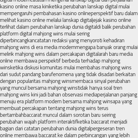
kasino online masa kini
ketika perubahan lanskap digital mulai
mempengaruhi pembahasan kasino online
perspektif baru dalam
melihat kasino online melalui lanskap digital
jejak kasino online
terlihat dalam perubahan lanskap dunia digital
di balik perubahan
platform digital mahjong wins mulai sering
diperbincangkan
catatan redaksi yang menyoroti kehadiran
mahjong wins di era media modern
mengapa banyak orang mulai
melirik mahjong wins dalam percakapan digital
arah baru media
online membawa perspektif berbeda terhadap mahjong
wins
ketika diskusi komunitas mulai membahas mahjong wins
dari sudut pandang baru
fenomena yang tidak disadari berkaitan
dengan popularitas mahjong wins
membaca sinyal perubahan
yang muncul bersama mahjong wins
tidak hanya soal tren
mahjong wins kini jadi bahan observasi media
perjalanan panjang
menuju era platform modern bersama mahjong wins
apa yang
membuat percakapan tentang mahjong wins terus
bertambah
baccarat muncul dalam sorotan baru seiring
perubahan wajah platform interaktif
ketika baccarat menjadi
bagian dari catatan perubahan dunia digital
pergeseran tren
online membawa baccarat ke dalam perbincangan yang lebih