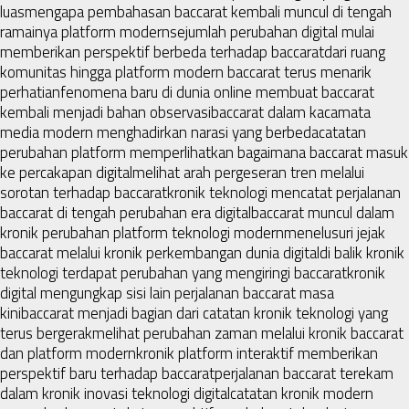
luas
mengapa pembahasan baccarat kembali muncul di tengah
ramainya platform modern
sejumlah perubahan digital mulai
memberikan perspektif berbeda terhadap baccarat
dari ruang
komunitas hingga platform modern baccarat terus menarik
perhatian
fenomena baru di dunia online membuat baccarat
kembali menjadi bahan observasi
baccarat dalam kacamata
media modern menghadirkan narasi yang berbeda
catatan
perubahan platform memperlihatkan bagaimana baccarat masuk
ke percakapan digital
melihat arah pergeseran tren melalui
sorotan terhadap baccarat
kronik teknologi mencatat perjalanan
baccarat di tengah perubahan era digital
baccarat muncul dalam
kronik perubahan platform teknologi modern
menelusuri jejak
baccarat melalui kronik perkembangan dunia digital
di balik kronik
teknologi terdapat perubahan yang mengiringi baccarat
kronik
digital mengungkap sisi lain perjalanan baccarat masa
kini
baccarat menjadi bagian dari catatan kronik teknologi yang
terus bergerak
melihat perubahan zaman melalui kronik baccarat
dan platform modern
kronik platform interaktif memberikan
perspektif baru terhadap baccarat
perjalanan baccarat terekam
dalam kronik inovasi teknologi digital
catatan kronik modern