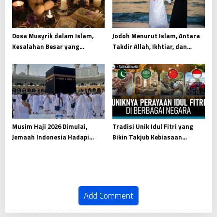
Dosa Musyrik dalam Islam,
Jodoh Menurut Islam, Antara
Kesalahan Besar yang
Takdir Allah, Ikhtiar, dan
Mengikis Tauhid dari Akar
Kesiapan Menjaga Amanah
Hati
Musim Haji 2026 Dimulai,
Tradisi Unik Idul Fitri yang
Jemaah Indonesia Hadapi
Bikin Takjub Kebiasaan
Ibadah Besar di Tanah Suci
Menarik Dunia Islam
Add Comment