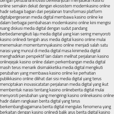
dengan perubahan
inovasi berkelanjutan menjadikan kasino
online semakin dekat dengan ekosistem modern
kasino online
hadir sebagai bagian dari perjalanan transformasi platform
digital
pergeseran media digital membawa kasino online ke
dalam berbagai pembahasan modern
kasino online kini mengisi
ruang diskusi media digital dengan sudut pandang
berbeda
mengikuti laju media digital yang kian sering menyoroti
kasino online
di tengah arus media digital kasino online mulai
menemukan momentumnya
kasino online menjadi salah satu
narasi yang muncul di media digital masa kini
media digital
menghadirkan perspektif lain dalam melihat perjalanan kasino
online
jejak kasino online dalam perkembangan media digital
masih terus menarik disimak
ketika media digital mengikuti
perubahan yang membawa kasino online ke perhatian
publik
kasino online dilihat dari sisi media digital yang terus
menciptakan inovasi
catatan perjalanan media digital yang ikut
membentuk narasi tentang kasino online
berita digital mulai
menyoroti perubahan yang mengiringi kasino online
kasino online
hadir dalam rangkaian berita digital yang terus
berkembang
bagaimana berita digital mengulas fenomena yang
berkaitan dengan kasino online
di balik arus berita digital kasino