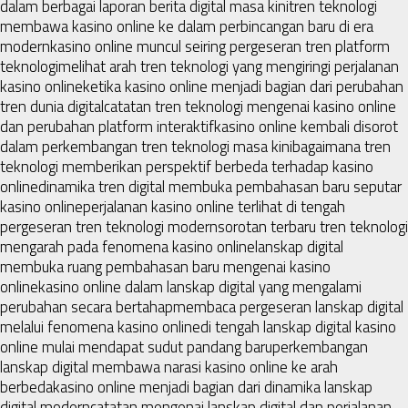
dalam berbagai laporan berita digital masa kini
tren teknologi
membawa kasino online ke dalam perbincangan baru di era
modern
kasino online muncul seiring pergeseran tren platform
teknologi
melihat arah tren teknologi yang mengiringi perjalanan
kasino online
ketika kasino online menjadi bagian dari perubahan
tren dunia digital
catatan tren teknologi mengenai kasino online
dan perubahan platform interaktif
kasino online kembali disorot
dalam perkembangan tren teknologi masa kini
bagaimana tren
teknologi memberikan perspektif berbeda terhadap kasino
online
dinamika tren digital membuka pembahasan baru seputar
kasino online
perjalanan kasino online terlihat di tengah
pergeseran tren teknologi modern
sorotan terbaru tren teknologi
mengarah pada fenomena kasino online
lanskap digital
membuka ruang pembahasan baru mengenai kasino
online
kasino online dalam lanskap digital yang mengalami
perubahan secara bertahap
membaca pergeseran lanskap digital
melalui fenomena kasino online
di tengah lanskap digital kasino
online mulai mendapat sudut pandang baru
perkembangan
lanskap digital membawa narasi kasino online ke arah
berbeda
kasino online menjadi bagian dari dinamika lanskap
digital modern
catatan mengenai lanskap digital dan perjalanan