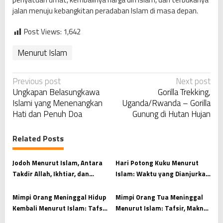
jalan menuju kebangkitan peradaban Islam di masa depan.
Post Views:
1,642
Menurut Islam
P
Previous post
Next post
Ungkapan Belasungkawa
Gorilla Trekking,
o
Islami yang Menenangkan
Uganda/Rwanda – Gorilla
s
Hati dan Penuh Doa
Gunung di Hutan Hujan
t
n
Related Posts
a
v
Jodoh Menurut Islam, Antara
Hari Potong Kuku Menurut
Takdir Allah, Ikhtiar, dan
Islam: Waktu yang Dianjurkan
i
Kesiapan Menjaga Amanah
dan Hikmah di Baliknya
g
Mimpi Orang Meninggal Hidup
Mimpi Orang Tua Meninggal
a
Kembali Menurut Islam: Tafsir
Menurut Islam: Tafsir, Makna,
t
dan Makna yang Mendalam
dan Cara Menyikapinya