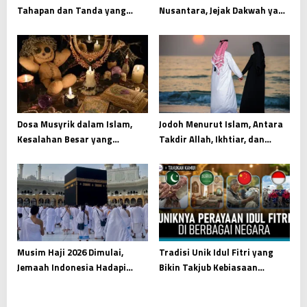
Tahapan dan Tanda yang
Nusantara, Jejak Dakwah yang
Wajib Dipahami
Menyatu dengan Budaya
Dosa Musyrik dalam Islam,
Jodoh Menurut Islam, Antara
Kesalahan Besar yang
Takdir Allah, Ikhtiar, dan
Mengikis Tauhid dari Akar
Kesiapan Menjaga Amanah
Hati
Musim Haji 2026 Dimulai,
Tradisi Unik Idul Fitri yang
Jemaah Indonesia Hadapi
Bikin Takjub Kebiasaan
Ibadah Besar di Tanah Suci
Menarik Dunia Islam