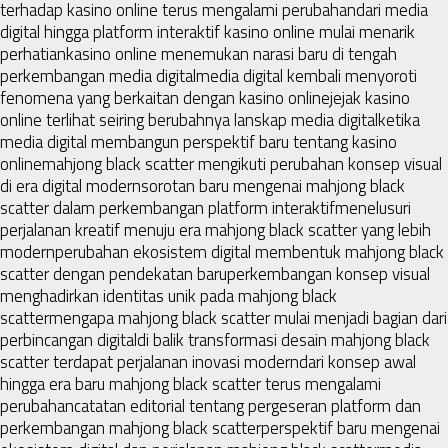
terhadap kasino online terus mengalami perubahan
dari media
digital hingga platform interaktif kasino online mulai menarik
perhatian
kasino online menemukan narasi baru di tengah
perkembangan media digital
media digital kembali menyoroti
fenomena yang berkaitan dengan kasino online
jejak kasino
online terlihat seiring berubahnya lanskap media digital
ketika
media digital membangun perspektif baru tentang kasino
online
mahjong black scatter mengikuti perubahan konsep visual
di era digital modern
sorotan baru mengenai mahjong black
scatter dalam perkembangan platform interaktif
menelusuri
perjalanan kreatif menuju era mahjong black scatter yang lebih
modern
perubahan ekosistem digital membentuk mahjong black
scatter dengan pendekatan baru
perkembangan konsep visual
menghadirkan identitas unik pada mahjong black
scatter
mengapa mahjong black scatter mulai menjadi bagian dari
perbincangan digital
di balik transformasi desain mahjong black
scatter terdapat perjalanan inovasi modern
dari konsep awal
hingga era baru mahjong black scatter terus mengalami
perubahan
catatan editorial tentang pergeseran platform dan
perkembangan mahjong black scatter
perspektif baru mengenai