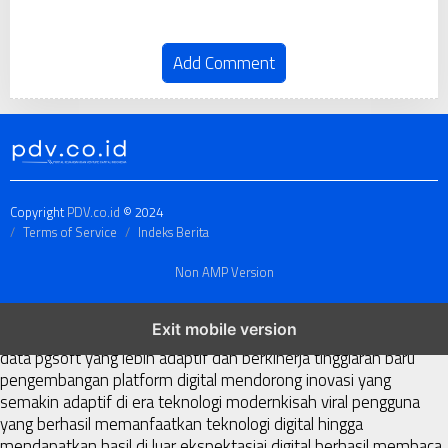
Add Comment
Copyright
PDV.co.id
© 2024
Terms of Service
Indeks Berita
Non AMP Version
transformasi digital pragmatic play menjadi inspirasi baru dalam
Exit mobile version
menghadirkan inovasi berkualitas
ai digital menjadi kunci analisis
data pgsoft yang lebih adaptif dan berkinerja tinggi
arah baru
pengembangan platform digital mendorong inovasi yang
semakin adaptif di era teknologi modern
kisah viral pengguna
yang berhasil memanfaatkan teknologi digital hingga
mendapatkan hasil di luar ekspektasi
ai digital berhasil membaca