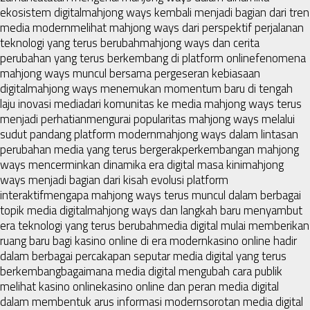
ekosistem digital
mahjong ways kembali menjadi bagian dari tren
media modern
melihat mahjong ways dari perspektif perjalanan
teknologi yang terus berubah
mahjong ways dan cerita
perubahan yang terus berkembang di platform online
fenomena
mahjong ways muncul bersama pergeseran kebiasaan
digital
mahjong ways menemukan momentum baru di tengah
laju inovasi media
dari komunitas ke media mahjong ways terus
menjadi perhatian
mengurai popularitas mahjong ways melalui
sudut pandang platform modern
mahjong ways dalam lintasan
perubahan media yang terus bergerak
perkembangan mahjong
ways mencerminkan dinamika era digital masa kini
mahjong
ways menjadi bagian dari kisah evolusi platform
interaktif
mengapa mahjong ways terus muncul dalam berbagai
topik media digital
mahjong ways dan langkah baru menyambut
era teknologi yang terus berubah
media digital mulai memberikan
ruang baru bagi kasino online di era modern
kasino online hadir
dalam berbagai percakapan seputar media digital yang terus
berkembang
bagaimana media digital mengubah cara publik
melihat kasino online
kasino online dan peran media digital
dalam membentuk arus informasi modern
sorotan media digital