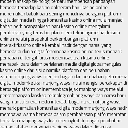
modern
lanskap teknologi terbaru memberikan pandangan
berbeda terhadap kasino online
cara baru kasino online
menemukan babak baru seiring munculnya beragam platform
digital
dari media hingga komunitas kasino online mulai menjadi
bahan perbincangan
kisah baru kasino online mengalami
perubahan yang terus berjalan di era teknologi
melihat kasino
online melalui perspektif perkembangan platform
interaktif
kasino online kembali hadir dengan narasi yang
berbeda di dunia digital
fenomena kasino online terus menarik
perhatian di tengah arus modernisasi
arah kasino online
menapaki baru dalam perjalanan media digital global
mengulas
kasino online dari sisi dinamika platform dan perubahan
zaman
mahjong ways menjadi bagian dari perubahan peta media
digital modern
ketika mahjong ways mulai mengisi percakapan di
berbagai platform online
membaca jejak mahjong ways melalui
perkembangan lanskap teknologi
mahjong ways dan narasi baru
yang muncul di era media interaktif
bagaimana mahjong ways
menarik perhatian komunitas digital modern
mahjong ways hadir
membawa warna berbeda dalam pembahasan platform
sorotan
terhadap mahjong ways kian meningkat di tengah perubahan
zaman
catatan mengenai mahjong ways dalam dinamika