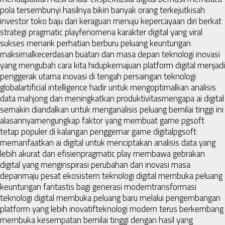
pola tersembunyi hasilnya bikin banyak orang terkejut
kisah
investor toko baju dari keraguan menuju kepercayaan diri berkat
strategi pragmatic play
fenomena karakter digital yang viral
sukses menarik perhatian berburu peluang keuntungan
maksimal
kecerdasan buatan dan masa depan teknologi inovasi
yang mengubah cara kita hidup
kemajuan platform digital menjadi
penggerak utama inovasi di tengah persaingan teknologi
global
artificial intelligence hadir untuk mengoptimalkan analisis
data mahjong dan meningkatkan produktivitas
mengapa ai digital
semakin diandalkan untuk menganalisis peluang bernilai tinggi ini
alasannya
mengungkap faktor yang membuat game pgsoft
tetap populer di kalangan penggemar game digital
pgsoft
memanfaatkan ai digital untuk menciptakan analisis data yang
lebih akurat dan efisien
pragmatic play membawa gebrakan
digital yang menginspirasi perubahan dan inovasi masa
depan
maju pesat ekosistem teknologi digital membuka peluang
keuntungan fantastis bagi generasi modern
transformasi
teknologi digital membuka peluang baru melalui pengembangan
platform yang lebih inovatif
teknologi modern terus berkembang
membuka kesempatan bernilai tinggi dengan hasil yang