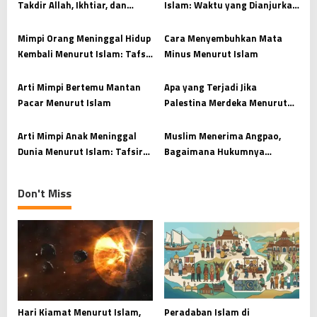
Takdir Allah, Ikhtiar, dan
Islam: Waktu yang Dianjurkan
i
Kesiapan Menjaga Amanah
dan Hikmah di Baliknya
g
Mimpi Orang Meninggal Hidup
Cara Menyembuhkan Mata
a
Kembali Menurut Islam: Tafsir
Minus Menurut Islam
t
dan Makna yang Mendalam
i
Arti Mimpi Bertemu Mantan
Apa yang Terjadi Jika
Pacar Menurut Islam
Palestina Merdeka Menurut
o
Islam?
n
Arti Mimpi Anak Meninggal
Muslim Menerima Angpao,
Dunia Menurut Islam: Tafsir
Bagaimana Hukumnya
dan Maknanya
Menurut Islam?
Don't Miss
Hari Kiamat Menurut Islam,
Peradaban Islam di