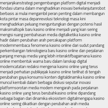
menjanjikan
strategi pengembangan platform digital menjadi
fondasi utama dalam menghadirkan inovasi berkelanjutan
robot
berbasis ai mulai mengambil peran penting dalam membangun
kota pintar masa depan
revolusi teknologi masa kini
menghadirkan peluang menguntungkan dengan potensi hasil
maksimal
topik baru kasino online menjadi yang kian sering
mengisi ruang pembahasan media digital
ketika kasino online
hadir dalam perubahan arah percakapan platform
modern
membaca fenomena kasino online dari sudut pandang
perkembangan teknologi
era baru kasino online dan perjalanan
panjang menuju media yang lebih interaktif
bagaimana kasino
online membentuk warna baru dalam lanskap digital
modern
catatan redaksi mengenai kasino online yang terus
menjadi perhatian publik
jejak kasino online terlihat di tengah
perubahan gaya konsumsi konten digital
dinamika kasino online
muncul kembali dalam berbagai diskusi seputar inovasi
platform
sorotan media modern mengarah pada perjalanan
kasino online yang terus berubah
kasino online dipandang
sebagai bagian dari dinamika ekosistem digital
mengapa kasino
online sering dikaitkan dengan perubahan arah media