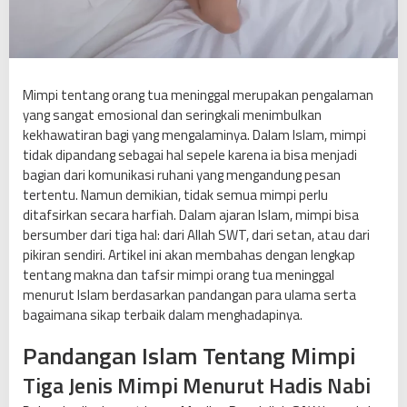
n
g
g
a
l
Mimpi tentang orang tua meninggal merupakan pengalaman
M
yang sangat emosional dan seringkali menimbulkan
e
kekhawatiran bagi yang mengalaminya. Dalam Islam, mimpi
n
tidak dipandang sebagai hal sepele karena ia bisa menjadi
u
bagian dari komunikasi ruhani yang mengandung pesan
r
tertentu. Namun demikian, tidak semua mimpi perlu
u
ditafsirkan secara harfiah. Dalam ajaran Islam, mimpi bisa
t
bersumber dari tiga hal: dari Allah SWT, dari setan, atau dari
I
pikiran sendiri. Artikel ini akan membahas dengan lengkap
s
tentang makna dan tafsir mimpi orang tua meninggal
l
menurut Islam berdasarkan pandangan para ulama serta
a
bagaimana sikap terbaik dalam menghadapinya.
m
Pandangan Islam Tentang Mimpi
:
T
Tiga Jenis Mimpi Menurut Hadis Nabi
a