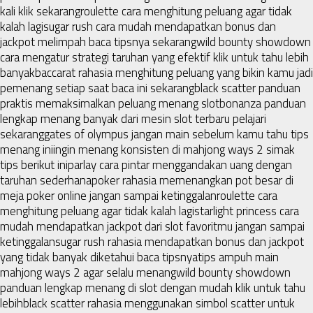
kali klik sekarang
roulette cara menghitung peluang agar tidak
kalah lagi
sugar rush cara mudah mendapatkan bonus dan
jackpot melimpah baca tipsnya sekarang
wild bounty showdown
cara mengatur strategi taruhan yang efektif klik untuk tahu lebih
banyak
baccarat rahasia menghitung peluang yang bikin kamu jadi
pemenang setiap saat baca ini sekarang
black scatter panduan
praktis memaksimalkan peluang menang slot
bonanza panduan
lengkap menang banyak dari mesin slot terbaru pelajari
sekarang
gates of olympus jangan main sebelum kamu tahu tips
menang ini
ingin menang konsisten di mahjong ways 2 simak
tips berikut ini
parlay cara pintar menggandakan uang dengan
taruhan sederhana
poker rahasia memenangkan pot besar di
meja poker online jangan sampai ketinggalan
roulette cara
menghitung peluang agar tidak kalah lagi
starlight princess cara
mudah mendapatkan jackpot dari slot favoritmu jangan sampai
ketinggalan
sugar rush rahasia mendapatkan bonus dan jackpot
yang tidak banyak diketahui baca tipsnya
tips ampuh main
mahjong ways 2 agar selalu menang
wild bounty showdown
panduan lengkap menang di slot dengan mudah klik untuk tahu
lebih
black scatter rahasia menggunakan simbol scatter untuk