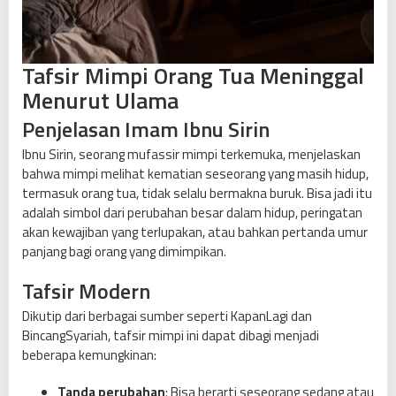
y
i
k
Tafsir Mimpi Orang Tua Meninggal
a
Menurut Ulama
p
i
Penjelasan Imam Ibnu Sirin
n
Ibnu Sirin, seorang mufassir mimpi terkemuka, menjelaskan
y
bahwa mimpi melihat kematian seseorang yang masih hidup,
a
termasuk orang tua, tidak selalu bermakna buruk. Bisa jadi itu
adalah simbol dari perubahan besar dalam hidup, peringatan
akan kewajiban yang terlupakan, atau bahkan pertanda umur
panjang bagi orang yang dimimpikan.
Tafsir Modern
Dikutip dari berbagai sumber seperti KapanLagi dan
BincangSyariah, tafsir mimpi ini dapat dibagi menjadi
beberapa kemungkinan:
Tanda perubahan
: Bisa berarti seseorang sedang atau