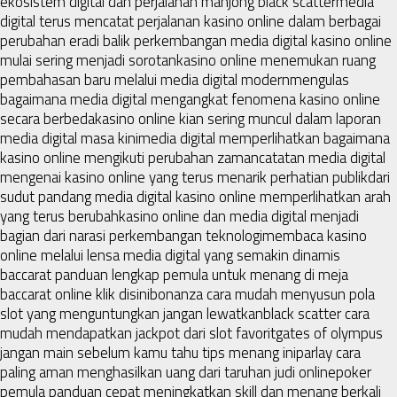
ekosistem digital dan perjalanan mahjong black scatter
media
digital terus mencatat perjalanan kasino online dalam berbagai
perubahan era
di balik perkembangan media digital kasino online
mulai sering menjadi sorotan
kasino online menemukan ruang
pembahasan baru melalui media digital modern
mengulas
bagaimana media digital mengangkat fenomena kasino online
secara berbeda
kasino online kian sering muncul dalam laporan
media digital masa kini
media digital memperlihatkan bagaimana
kasino online mengikuti perubahan zaman
catatan media digital
mengenai kasino online yang terus menarik perhatian publik
dari
sudut pandang media digital kasino online memperlihatkan arah
yang terus berubah
kasino online dan media digital menjadi
bagian dari narasi perkembangan teknologi
membaca kasino
online melalui lensa media digital yang semakin dinamis
baccarat panduan lengkap pemula untuk menang di meja
baccarat online klik disini
bonanza cara mudah menyusun pola
slot yang menguntungkan jangan lewatkan
black scatter cara
mudah mendapatkan jackpot dari slot favorit
gates of olympus
jangan main sebelum kamu tahu tips menang ini
parlay cara
paling aman menghasilkan uang dari taruhan judi online
poker
pemula panduan cepat meningkatkan skill dan menang berkali