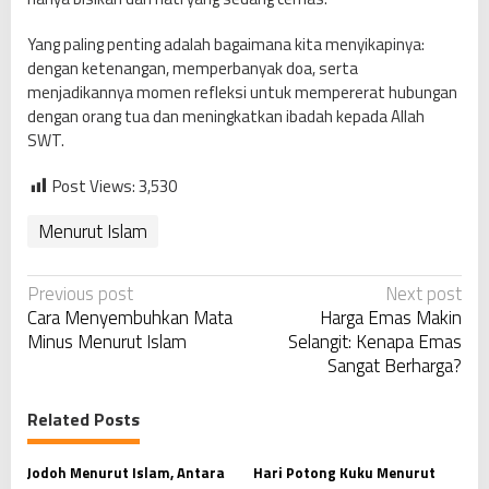
Yang paling penting adalah bagaimana kita menyikapinya:
dengan ketenangan, memperbanyak doa, serta
menjadikannya momen refleksi untuk mempererat hubungan
dengan orang tua dan meningkatkan ibadah kepada Allah
SWT.
Post Views:
3,530
Menurut Islam
P
Previous post
Next post
Cara Menyembuhkan Mata
Harga Emas Makin
o
Minus Menurut Islam
Selangit: Kenapa Emas
s
Sangat Berharga?
t
n
Related Posts
a
v
Jodoh Menurut Islam, Antara
Hari Potong Kuku Menurut