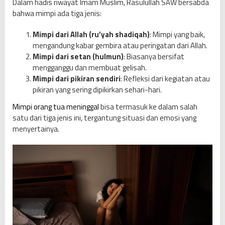
Dalam hadis riwayat Imam Muslim, Rasulullah SAW bersabda
f
bahwa mimpi ada tiga jenis:
s
i
Mimpi dari Allah (ru’yah shadiqah)
: Mimpi yang baik,
r
mengandung kabar gembira atau peringatan dari Allah.
,
Mimpi dari setan (hulmun)
: Biasanya bersifat
M
mengganggu dan membuat gelisah.
a
Mimpi dari pikiran sendiri
: Refleksi dari kegiatan atau
k
pikiran yang sering dipikirkan sehari-hari.
n
a
Mimpi orang tua meninggal
bisa termasuk ke dalam salah
,
satu dari tiga jenis ini, tergantung situasi dan emosi yang
d
menyertainya.
a
n
C
a
r
a
M
e
n