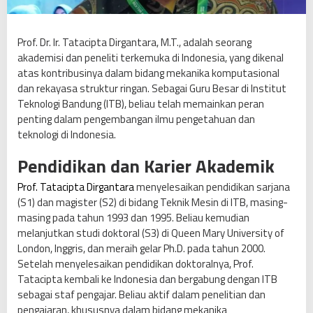
g
a
n
Prof. Dr. Ir. Tatacipta Dirgantara, M.T., adalah seorang
t
akademisi dan peneliti terkemuka di Indonesia, yang dikenal
a
atas kontribusinya dalam bidang mekanika komputasional
r
dan rekayasa struktur ringan. Sebagai Guru Besar di Institut
a
Teknologi Bandung (ITB), beliau telah memainkan peran
t
penting dalam pengembangan ilmu pengetahuan dan
e
teknologi di Indonesia.
r
Pendidikan dan Karier Akademik
p
i
Prof. Tatacipta Dirgantara
menyelesaikan pendidikan sarjana
l
(S1) dan magister (S2) di bidang Teknik Mesin di ITB, masing-
i
masing pada tahun 1993 dan 1995. Beliau kemudian
h
melanjutkan studi doktoral (S3) di Queen Mary University of
s
London, Inggris, dan meraih gelar Ph.D. pada tahun 2000.
e
Setelah menyelesaikan pendidikan doktoralnya, Prof.
b
Tatacipta kembali ke Indonesia dan bergabung dengan ITB
a
sebagai staf pengajar. Beliau aktif dalam penelitian dan
g
pengajaran, khususnya dalam bidang mekanika