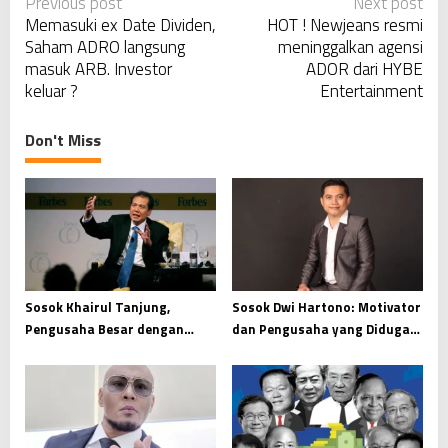
P
Previous post
Next post
Memasuki ex Date Dividen,
HOT ! Newjeans resmi
o
Saham ADRO langsung
meninggalkan agensi
s
masuk ARB. Investor
ADOR dari HYBE
t
keluar ?
Entertainment
n
a
Don't Miss
v
i
g
a
t
i
Sosok Khairul Tanjung,
Sosok Dwi Hartono: Motivator
Pengusaha Besar dengan
dan Pengusaha yang Diduga
o
Filosofi Anak Singkong
Jadi Otak Pembunuhan Kacab
n
Bank BUMN