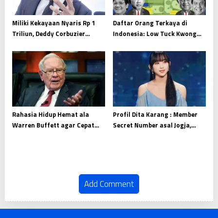
Miliki Kekayaan Nyaris Rp 1
Daftar Orang Terkaya di
Triliun, Deddy Corbuzier
Indonesia: Low Tuck Kwong
Tercatat Punya Utang Rp 19
Geser Prajogo Pangestu
Miliar
Rahasia Hidup Hemat ala
Profil Dita Karang : Member
Warren Buffett agar Cepat
Secret Number asal Jogja,
Kaya
Indonesia
Add Comment