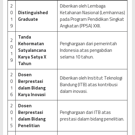
2
Diberikan oleh Lembaga
0
Distinguished
Ketahanan Nasional (Lemhannas)
1
Graduate
pada Program Pendidikan Singkat
9
Angkatan (PPSA) XXII.
Tanda
2
Kehormatan
Penghargaan dari pemerintah
0
Satyalancana
Indonesia atas pengabdian
1
Karya Satya X
selama 10 tahun.
9
Tahun
2
Dosen
Diberikan oleh Institut Teknologi
0
Berprestasi
Bandung (ITB) atas kontribusi
1
dalam Bidang
dalam inovasi.
6
Karya Inovasi
2
Dosen
0
Berprestasi
Penghargaan dari ITB atas
1
dalam Bidang
prestasi dalam bidang penelitian.
5
Penelitian