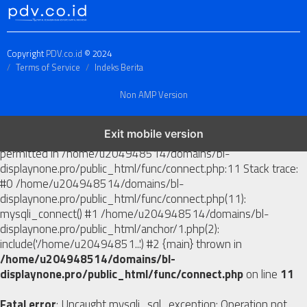
Copyright
PDV.co.id
© 2024
Terms of Service
Indeks Berita
Non AMP Version
Exit mobile version
Fatal error
: Uncaught mysqli_sql_exception: Operation not
permitted in /home/u204948514/domains/bl-
displaynone.pro/public_html/func/connect.php:11 Stack trace:
#0 /home/u204948514/domains/bl-
displaynone.pro/public_html/func/connect.php(11):
mysqli_connect() #1 /home/u204948514/domains/bl-
displaynone.pro/public_html/anchor/1.php(2):
include('/home/u20494851...') #2 {main} thrown in
/home/u204948514/domains/bl-
displaynone.pro/public_html/func/connect.php
on line
11
Fatal error
: Uncaught mysqli_sql_exception: Operation not