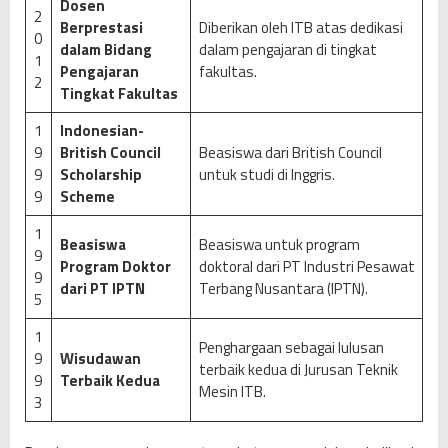
Dosen
2
Berprestasi
Diberikan oleh ITB atas dedikasi
0
dalam Bidang
dalam pengajaran di tingkat
1
Pengajaran
fakultas.
2
Tingkat Fakultas
1
Indonesian-
9
British Council
Beasiswa dari British Council
9
Scholarship
untuk studi di Inggris.
9
Scheme
1
Beasiswa
Beasiswa untuk program
9
Program Doktor
doktoral dari PT Industri Pesawat
9
dari PT IPTN
Terbang Nusantara (IPTN).
5
1
Penghargaan sebagai lulusan
9
Wisudawan
terbaik kedua di Jurusan Teknik
9
Terbaik Kedua
Mesin ITB.
3