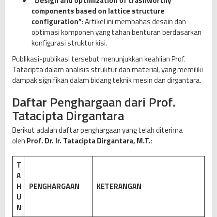
“Design and optimization of crashworthy
5
components based on lattice structure
-
configuration”
: Artikel ini membahas desain dan
2
optimasi komponen yang tahan benturan berdasarkan
0
konfigurasi struktur kisi.
2
Publikasi-publikasi tersebut menunjukkan keahlian Prof.
3
Tatacipta dalam analisis struktur dan material, yang memiliki
0
dampak signifikan dalam bidang teknik mesin dan dirgantara.
Daftar Penghargaan dari Prof.
Tatacipta Dirgantara
Berikut adalah daftar penghargaan yang telah diterima
oleh
Prof. Dr. Ir. Tatacipta Dirgantara, M.T.
:
T
A
H
PENGHARGAAN
KETERANGAN
U
N