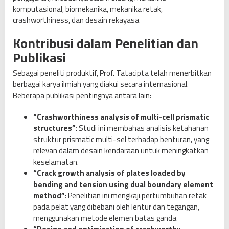
a
komputasional, biomekanika, mekanika retak,
i
crashworthiness, dan desain rekayasa.
r
e
Kontribusi dalam Penelitian dan
k
Publikasi
t
o
Sebagai peneliti produktif, Prof. Tatacipta telah menerbitkan
r
berbagai karya ilmiah yang diakui secara internasional.
I
Beberapa publikasi pentingnya antara lain:
T
B
“Crashworthiness analysis of multi-cell prismatic
p
structures”
: Studi ini membahas analisis ketahanan
e
struktur prismatic multi-sel terhadap benturan, yang
r
relevan dalam desain kendaraan untuk meningkatkan
i
keselamatan.
o
“Crack growth analysis of plates loaded by
d
bending and tension using dual boundary element
e
method”
: Penelitian ini mengkaji pertumbuhan retak
2
pada pelat yang dibebani oleh lentur dan tegangan,
0
menggunakan metode elemen batas ganda.
2