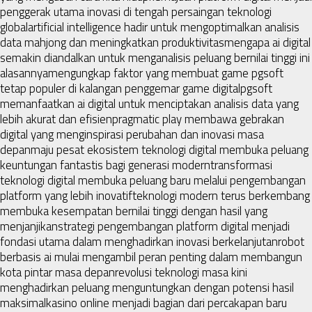
penggerak utama inovasi di tengah persaingan teknologi
global
artificial intelligence hadir untuk mengoptimalkan analisis
data mahjong dan meningkatkan produktivitas
mengapa ai digital
semakin diandalkan untuk menganalisis peluang bernilai tinggi ini
alasannya
mengungkap faktor yang membuat game pgsoft
tetap populer di kalangan penggemar game digital
pgsoft
memanfaatkan ai digital untuk menciptakan analisis data yang
lebih akurat dan efisien
pragmatic play membawa gebrakan
digital yang menginspirasi perubahan dan inovasi masa
depan
maju pesat ekosistem teknologi digital membuka peluang
keuntungan fantastis bagi generasi modern
transformasi
teknologi digital membuka peluang baru melalui pengembangan
platform yang lebih inovatif
teknologi modern terus berkembang
membuka kesempatan bernilai tinggi dengan hasil yang
menjanjikan
strategi pengembangan platform digital menjadi
fondasi utama dalam menghadirkan inovasi berkelanjutan
robot
berbasis ai mulai mengambil peran penting dalam membangun
kota pintar masa depan
revolusi teknologi masa kini
menghadirkan peluang menguntungkan dengan potensi hasil
maksimal
kasino online menjadi bagian dari percakapan baru