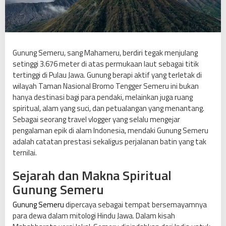
e
r
u
,
J
Gunung Semeru, sang Mahameru, berdiri tegak menjulang
a
setinggi 3.676 meter di atas permukaan laut sebagai titik
w
tertinggi di Pulau Jawa. Gunung berapi aktif yang terletak di
a
wilayah Taman Nasional Bromo Tengger Semeru ini bukan
T
hanya destinasi bagi para pendaki, melainkan juga ruang
i
spiritual, alam yang suci, dan petualangan yang menantang.
m
Sebagai seorang travel vlogger yang selalu mengejar
u
pengalaman epik di alam Indonesia, mendaki Gunung Semeru
r
adalah catatan prestasi sekaligus perjalanan batin yang tak
:
ternilai.
M
Sejarah dan Makna Spiritual
e
n
Gunung Semeru
a
Gunung Semeru
dipercaya sebagai tempat bersemayamnya
k
para dewa dalam mitologi Hindu Jawa. Dalam kisah
l