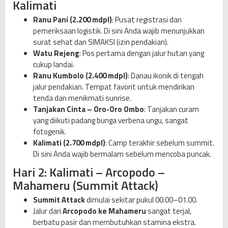
Kalimati
Ranu Pani (2.200 mdpl)
: Pusat registrasi dan
pemeriksaan logistik. Di sini Anda wajib menunjukkan
surat sehat dan SIMAKSI (izin pendakian).
Watu Rejeng
: Pos pertama dengan jalur hutan yang
cukup landai.
Ranu Kumbolo (2.400 mdpl)
: Danau ikonik di tengah
jalur pendakian. Tempat favorit untuk mendirikan
tenda dan menikmati sunrise.
Tanjakan Cinta – Oro-Oro Ombo
: Tanjakan curam
yang diikuti padang bunga verbena ungu, sangat
fotogenik.
Kalimati (2.700 mdpl)
: Camp terakhir sebelum summit.
Di sini Anda wajib bermalam sebelum mencoba puncak.
Hari 2: Kalimati – Arcopodo –
Mahameru (Summit Attack)
Summit Attack
dimulai sekitar pukul 00.00–01.00.
Jalur dari
Arcopodo ke Mahameru
sangat terjal,
berbatu pasir dan membutuhkan stamina ekstra.