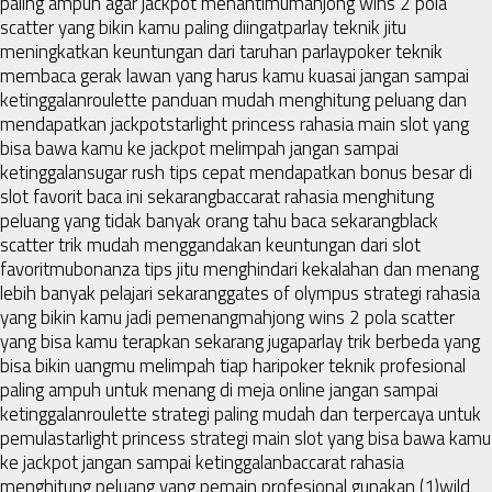
paling ampuh agar jackpot menantimu
mahjong wins 2 pola
scatter yang bikin kamu paling diingat
parlay teknik jitu
meningkatkan keuntungan dari taruhan parlay
poker teknik
membaca gerak lawan yang harus kamu kuasai jangan sampai
ketinggalan
roulette panduan mudah menghitung peluang dan
mendapatkan jackpot
starlight princess rahasia main slot yang
bisa bawa kamu ke jackpot melimpah jangan sampai
ketinggalan
sugar rush tips cepat mendapatkan bonus besar di
slot favorit baca ini sekarang
baccarat rahasia menghitung
peluang yang tidak banyak orang tahu baca sekarang
black
scatter trik mudah menggandakan keuntungan dari slot
favoritmu
bonanza tips jitu menghindari kekalahan dan menang
lebih banyak pelajari sekarang
gates of olympus strategi rahasia
yang bikin kamu jadi pemenang
mahjong wins 2 pola scatter
yang bisa kamu terapkan sekarang juga
parlay trik berbeda yang
bisa bikin uangmu melimpah tiap hari
poker teknik profesional
paling ampuh untuk menang di meja online jangan sampai
ketinggalan
roulette strategi paling mudah dan terpercaya untuk
pemula
starlight princess strategi main slot yang bisa bawa kamu
ke jackpot jangan sampai ketinggalan
baccarat rahasia
menghitung peluang yang pemain profesional gunakan (1)
wild