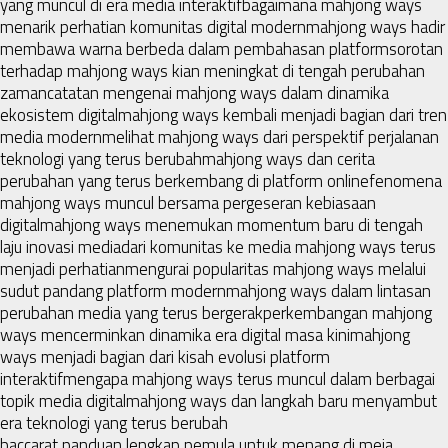
yang muncul di era media interaktif
bagaimana mahjong ways
menarik perhatian komunitas digital modern
mahjong ways hadir
membawa warna berbeda dalam pembahasan platform
sorotan
terhadap mahjong ways kian meningkat di tengah perubahan
zaman
catatan mengenai mahjong ways dalam dinamika
ekosistem digital
mahjong ways kembali menjadi bagian dari tren
media modern
melihat mahjong ways dari perspektif perjalanan
teknologi yang terus berubah
mahjong ways dan cerita
perubahan yang terus berkembang di platform online
fenomena
mahjong ways muncul bersama pergeseran kebiasaan
digital
mahjong ways menemukan momentum baru di tengah
laju inovasi media
dari komunitas ke media mahjong ways terus
menjadi perhatian
mengurai popularitas mahjong ways melalui
sudut pandang platform modern
mahjong ways dalam lintasan
perubahan media yang terus bergerak
perkembangan mahjong
ways mencerminkan dinamika era digital masa kini
mahjong
ways menjadi bagian dari kisah evolusi platform
interaktif
mengapa mahjong ways terus muncul dalam berbagai
topik media digital
mahjong ways dan langkah baru menyambut
era teknologi yang terus berubah
baccarat panduan lengkap pemula untuk menang di meja