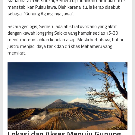
Mahabharata versi lokal, Semeru dipindahkan dari India untuk
u
menstabilkan Pulau Jawa. Oleh karena itu, ia kerap disebut
k
sebagai “Gunung Agung-nya Jawa”.
k
a
Secara geologis, Semeru adalah stratovolcano yang aktif
n
dengan kawah Jonggring Saloko yang hampir setiap 15-30
M
menit memuntahkan kepulan asap. Meski berbahaya, hal ini
a
justru menjadi daya tarik dan ciri khas Mahameru yang
h
memikat.
a
m
e
r
u
,
A
t
a
p
P
u
Lokasi dan Akses Menuju Gunung
l