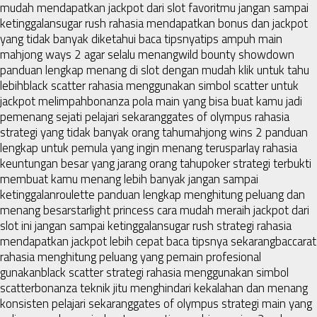
mudah mendapatkan jackpot dari slot favoritmu jangan sampai
ketinggalan
sugar rush rahasia mendapatkan bonus dan jackpot
yang tidak banyak diketahui baca tipsnya
tips ampuh main
mahjong ways 2 agar selalu menang
wild bounty showdown
panduan lengkap menang di slot dengan mudah klik untuk tahu
lebih
black scatter rahasia menggunakan simbol scatter untuk
jackpot melimpah
bonanza pola main yang bisa buat kamu jadi
pemenang sejati pelajari sekarang
gates of olympus rahasia
strategi yang tidak banyak orang tahu
mahjong wins 2 panduan
lengkap untuk pemula yang ingin menang terus
parlay rahasia
keuntungan besar yang jarang orang tahu
poker strategi terbukti
membuat kamu menang lebih banyak jangan sampai
ketinggalan
roulette panduan lengkap menghitung peluang dan
menang besar
starlight princess cara mudah meraih jackpot dari
slot ini jangan sampai ketinggalan
sugar rush strategi rahasia
mendapatkan jackpot lebih cepat baca tipsnya sekarang
baccarat
rahasia menghitung peluang yang pemain profesional
gunakan
black scatter strategi rahasia menggunakan simbol
scatter
bonanza teknik jitu menghindari kekalahan dan menang
konsisten pelajari sekarang
gates of olympus strategi main yang