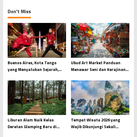
Pendakian Semeru
Pegunungan Himalaya
Don't Miss
Buenos Aires, Kota Tango
Ubud Art Market Panduan
yang Menyatukan Sejarah,
Menawar Seni dan Kerajinan
Seni, dan Gairah Argentina
Tangan di Jantung Budaya
Bali
Liburan Alam Naik Kelas
Tempat Wisata 2026 yang
Deretan Glamping Baru di
Wajib Dikunjungi Sekali
Puncak dan Bandung
Seumur Hidup