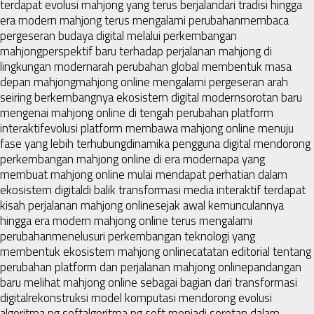
terdapat evolusi mahjong yang terus berjalan
dari tradisi hingga
era modern mahjong terus mengalami perubahan
membaca
pergeseran budaya digital melalui perkembangan
mahjong
perspektif baru terhadap perjalanan mahjong di
lingkungan modern
arah perubahan global membentuk masa
depan mahjong
mahjong online mengalami pergeseran arah
seiring berkembangnya ekosistem digital modern
sorotan baru
mengenai mahjong online di tengah perubahan platform
interaktif
evolusi platform membawa mahjong online menuju
fase yang lebih terhubung
dinamika pengguna digital mendorong
perkembangan mahjong online di era modern
apa yang
membuat mahjong online mulai mendapat perhatian dalam
ekosistem digital
di balik transformasi media interaktif terdapat
kisah perjalanan mahjong online
sejak awal kemunculannya
hingga era modern mahjong online terus mengalami
perubahan
menelusuri perkembangan teknologi yang
membentuk ekosistem mahjong online
catatan editorial tentang
perubahan platform dan perjalanan mahjong online
pandangan
baru melihat mahjong online sebagai bagian dari transformasi
digital
rekonstruksi model komputasi mendorong evolusi
algoritma pg soft
algoritma pg soft menjadi sorotan dalam