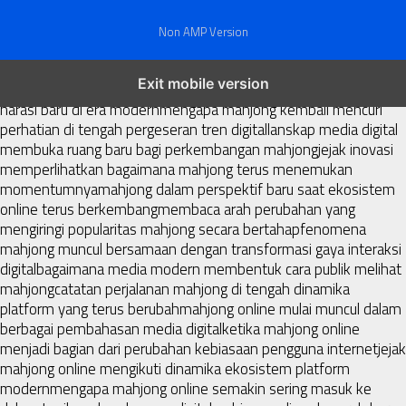
Non AMP Version
mahjong menjadi sorotan dalam perubahan pola interaksi digital
Exit mobile version
masa kini
dari komunitas hingga platform mahjong membangun
narasi baru di era modern
mengapa mahjong kembali mencuri
perhatian di tengah pergeseran tren digital
lanskap media digital
membuka ruang baru bagi perkembangan mahjong
jejak inovasi
memperlihatkan bagaimana mahjong terus menemukan
momentumnya
mahjong dalam perspektif baru saat ekosistem
online terus berkembang
membaca arah perubahan yang
mengiringi popularitas mahjong secara bertahap
fenomena
mahjong muncul bersamaan dengan transformasi gaya interaksi
digital
bagaimana media modern membentuk cara publik melihat
mahjong
catatan perjalanan mahjong di tengah dinamika
platform yang terus berubah
mahjong online mulai muncul dalam
berbagai pembahasan media digital
ketika mahjong online
menjadi bagian dari perubahan kebiasaan pengguna internet
jejak
mahjong online mengikuti dinamika ekosistem platform
modern
mengapa mahjong online semakin sering masuk ke