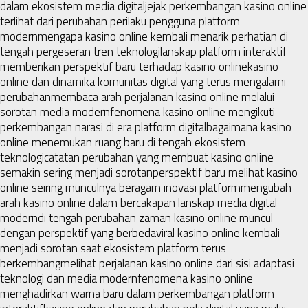
dalam ekosistem media digital
jejak perkembangan kasino online
terlihat dari perubahan perilaku pengguna platform
modern
mengapa kasino online kembali menarik perhatian di
tengah pergeseran tren teknologi
lanskap platform interaktif
memberikan perspektif baru terhadap kasino online
kasino
online dan dinamika komunitas digital yang terus mengalami
perubahan
membaca arah perjalanan kasino online melalui
sorotan media modern
fenomena kasino online mengikuti
perkembangan narasi di era platform digital
bagaimana kasino
online menemukan ruang baru di tengah ekosistem
teknologi
catatan perubahan yang membuat kasino online
semakin sering menjadi sorotan
perspektif baru melihat kasino
online seiring munculnya beragam inovasi platform
mengubah
arah kasino online dalam bercakapan lanskap media digital
modern
di tengah perubahan zaman kasino online muncul
dengan perspektif yang berbeda
viral kasino online kembali
menjadi sorotan saat ekosistem platform terus
berkembang
melihat perjalanan kasino online dari sisi adaptasi
teknologi dan media modern
fenomena kasino online
menghadirkan warna baru dalam perkembangan platform