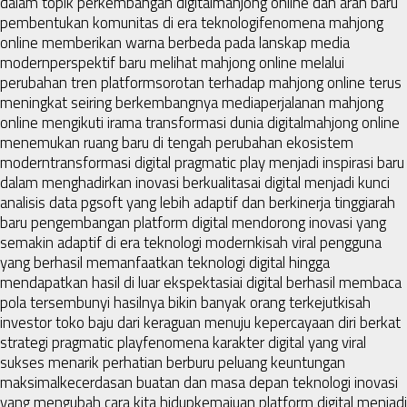
dalam topik perkembangan digital
mahjong online dan arah baru
pembentukan komunitas di era teknologi
fenomena mahjong
online memberikan warna berbeda pada lanskap media
modern
perspektif baru melihat mahjong online melalui
perubahan tren platform
sorotan terhadap mahjong online terus
meningkat seiring berkembangnya media
perjalanan mahjong
online mengikuti irama transformasi dunia digital
mahjong online
menemukan ruang baru di tengah perubahan ekosistem
modern
transformasi digital pragmatic play menjadi inspirasi baru
dalam menghadirkan inovasi berkualitas
ai digital menjadi kunci
analisis data pgsoft yang lebih adaptif dan berkinerja tinggi
arah
baru pengembangan platform digital mendorong inovasi yang
semakin adaptif di era teknologi modern
kisah viral pengguna
yang berhasil memanfaatkan teknologi digital hingga
mendapatkan hasil di luar ekspektasi
ai digital berhasil membaca
pola tersembunyi hasilnya bikin banyak orang terkejut
kisah
investor toko baju dari keraguan menuju kepercayaan diri berkat
strategi pragmatic play
fenomena karakter digital yang viral
sukses menarik perhatian berburu peluang keuntungan
maksimal
kecerdasan buatan dan masa depan teknologi inovasi
yang mengubah cara kita hidup
kemajuan platform digital menjadi