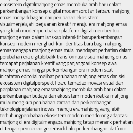
ekosistem digital
mahjong emas membuka arah baru dalam
perkembangan konsep digital modern
sorotan terbaru mahjong
emas menjadi bagian dari perubahan ekosistem
visual
menjelajahi perjalanan kreatif menuju era mahjong emas
yang lebih modern
perubahan platform digital membentuk
mahjong emas dalam lanskap interaktif baru
perkembangan
konsep modern menghadirkan identitas baru bagi mahjong
emas
mengapa mahjong emas mulai mendapat perhatian dalam
perubahan era digital
dibalik transformasi visual mahjong emas
terdapat perjalanan kreatif yang panjang
dari konsep awal
mahjong emas hingga perkembangan era modern saat
ini
catatan editorial melihat perubahan mahjong emas dari sisi
ekosistem digital
perspektif baru terhadap inovasi visual dan
perjalanan mahjong emas
mahjong membuka arah baru dalam
perkembangan budaya dan ekosistem modern
ketika mahjong
mulai mengikuti perubahan zaman dan perkembangan
teknologi
perjalanan inovasi menuju era mahjong yang lebih
terhubung
perubahan ekosistem modern mendorong adaptasi
mahjong di era digital
mengapa mahjong tetap menarik perhatian
di tengah perubahan generasi
di balik perkembangan platform