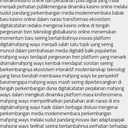
interaktif
kasino online dan perubahan pola digital yang mulai
menjadi perhatian publik
mengurai dinamika kasino online melalui
sudut pandang perkembangan media modern
membuka babak
baru kasino online dalam narasi transformasi ekosistem
digital
catatan redaksi mengenai kasino online di tengah
pergeseran tren teknologi global
kasino online menemukan
momentum baru seiring bertambahnya inovasi platform
digital
mahjong ways menjadi salah satu topik yang sering
muncul dalam pembahasan media digital
di balik popularitas
mahjong ways terdapat pergeseran tren platform yang menarik
disimak
mahjong ways kembali mendapat sorotan seiring
berkembangnya ekosistem interaktif modern
lanskap teknologi
yang terus berubah membawa mahjong ways ke perspektif
baru
mengapa mahjong ways masih sering diperbincangkan di
tengah perkembangan dunia digital
catatan perjalanan mahjong
ways dalam mengikuti dinamika platform masa kini
fenomena
mahjong ways memperlihatkan perubahan arah narasi di era
digital
mahjong ways hadir dalam berbagai diskusi mengenai
perkembangan media modern
membaca perkembangan
mahjong ways melalui sudut pandang inovasi dan adaptasi
jejak
mahjong ways terlihat seiring bertambahnya perhatian terhadap