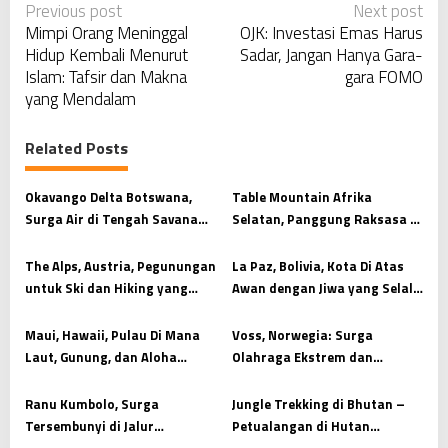
P
Previous post
Next post
Mimpi Orang Meninggal
OJK: Investasi Emas Harus
o
Hidup Kembali Menurut
Sadar, Jangan Hanya Gara-
s
Islam: Tafsir dan Makna
gara FOMO
t
yang Mendalam
n
a
Related Posts
v
Okavango Delta Botswana,
Table Mountain Afrika
i
Surga Air di Tengah Savana
Selatan, Panggung Raksasa di
g
Afrika
Atas Cape Town
a
The Alps, Austria, Pegunungan
La Paz, Bolivia, Kota Di Atas
t
untuk Ski dan Hiking yang
Awan dengan Jiwa yang Selalu
Indah
Terjaga
i
Maui, Hawaii, Pulau Di Mana
Voss, Norwegia: Surga
o
Laut, Gunung, dan Aloha
Olahraga Ekstrem dan
n
Menyatu
Keindahan Alam Skandinavia
Ranu Kumbolo, Surga
Jungle Trekking di Bhutan –
Tersembunyi di Jalur
Petualangan di Hutan