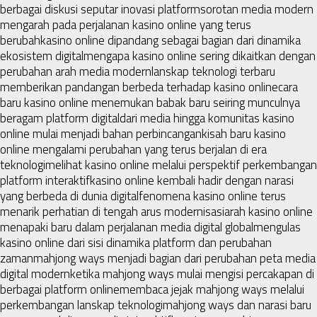
berbagai diskusi seputar inovasi platform
sorotan media modern
mengarah pada perjalanan kasino online yang terus
berubah
kasino online dipandang sebagai bagian dari dinamika
ekosistem digital
mengapa kasino online sering dikaitkan dengan
perubahan arah media modern
lanskap teknologi terbaru
memberikan pandangan berbeda terhadap kasino online
cara
baru kasino online menemukan babak baru seiring munculnya
beragam platform digital
dari media hingga komunitas kasino
online mulai menjadi bahan perbincangan
kisah baru kasino
online mengalami perubahan yang terus berjalan di era
teknologi
melihat kasino online melalui perspektif perkembangan
platform interaktif
kasino online kembali hadir dengan narasi
yang berbeda di dunia digital
fenomena kasino online terus
menarik perhatian di tengah arus modernisasi
arah kasino online
menapaki baru dalam perjalanan media digital global
mengulas
kasino online dari sisi dinamika platform dan perubahan
zaman
mahjong ways menjadi bagian dari perubahan peta media
digital modern
ketika mahjong ways mulai mengisi percakapan di
berbagai platform online
membaca jejak mahjong ways melalui
perkembangan lanskap teknologi
mahjong ways dan narasi baru