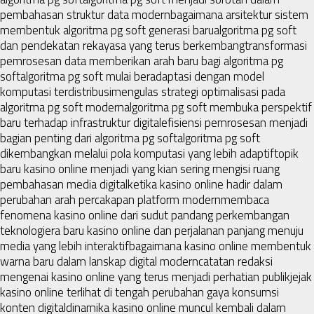
pembahasan struktur data modern
bagaimana arsitektur sistem
membentuk algoritma pg soft generasi baru
algoritma pg soft
dan pendekatan rekayasa yang terus berkembang
transformasi
pemrosesan data memberikan arah baru bagi algoritma pg
soft
algoritma pg soft mulai beradaptasi dengan model
komputasi terdistribusi
mengulas strategi optimalisasi pada
algoritma pg soft modern
algoritma pg soft membuka perspektif
baru terhadap infrastruktur digital
efisiensi pemrosesan menjadi
bagian penting dari algoritma pg soft
algoritma pg soft
dikembangkan melalui pola komputasi yang lebih adaptif
topik
baru kasino online menjadi yang kian sering mengisi ruang
pembahasan media digital
ketika kasino online hadir dalam
perubahan arah percakapan platform modern
membaca
fenomena kasino online dari sudut pandang perkembangan
teknologi
era baru kasino online dan perjalanan panjang menuju
media yang lebih interaktif
bagaimana kasino online membentuk
warna baru dalam lanskap digital modern
catatan redaksi
mengenai kasino online yang terus menjadi perhatian publik
jejak
kasino online terlihat di tengah perubahan gaya konsumsi
konten digital
dinamika kasino online muncul kembali dalam