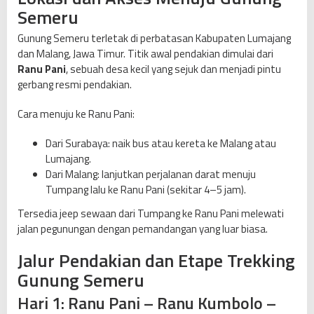
Semeru
a
u
Gunung Semeru terletak di perbatasan Kabupaten Lumajang
J
dan Malang, Jawa Timur. Titik awal pendakian dimulai dari
a
Ranu Pani
, sebuah desa kecil yang sejuk dan menjadi pintu
w
gerbang resmi pendakian.
a
Cara menuju ke Ranu Pani:
Dari Surabaya: naik bus atau kereta ke Malang atau
Lumajang.
Dari Malang: lanjutkan perjalanan darat menuju
Tumpang lalu ke Ranu Pani (sekitar 4–5 jam).
Tersedia jeep sewaan dari Tumpang ke Ranu Pani melewati
jalan pegunungan dengan pemandangan yang luar biasa.
Jalur Pendakian dan Etape Trekking
Gunung Semeru
Hari 1: Ranu Pani – Ranu Kumbolo –